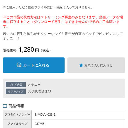
※ご購入いただく動画ファイルには、目線は入っておりません。
※この作品の視聴方法はストリーミング再生のみとなります。動画データを端
末に保存すること（ダウンロード再生）はできませんので予めご了承願いま
す。
若いのに腋毛と体毛がセクシーな今ドキ青年が自室のベッドでビンビンにして
オナニー！
1,280
円
販売価格
（税込）
カートに入れる
お気に入りに入れる
オナニー
プレイ内容
スジ筋/普通体型
モデルタイプ
商品情報
プロダクトナンバー
S-MDVL-033-1
ファイルサイズ
237MB