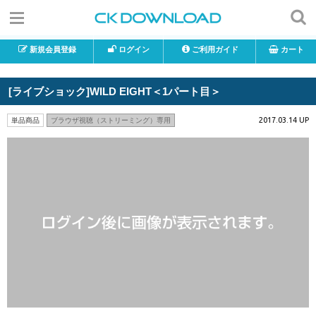
新規会員登録
ログイン
ご利用ガイド
カート
[ライブショック]WILD EIGHT＜1パート目＞
2017.03.14 UP
単品商品
ブラウザ視聴（ストリーミング）専用