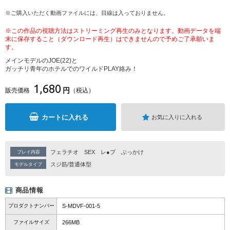
※ご購入いただく動画ファイルには、目線は入っておりません。
※この作品の視聴方法はストリーミング再生のみとなります。動画データを端
末に保存すること（ダウンロード再生）はできませんので予めご了承願いま
す。
メインモデルのJOE(22)と
ガッチリ青年のホテルでのワイルドPLAY絡み！
1,680
円
販売価格
（税込）
カートに入れる
お気に入りに入れる
フェラチオ
SEX
レ●プ
ぶっかけ
プレイ内容
スジ筋/普通体型
モデルタイプ
商品情報
プロダクトナンバー
S-MDVF-001-5
ファイルサイズ
266MB