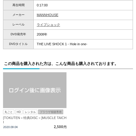
再生時間
0:17:00
メーカー
MANNHOUSE
レーベル
ライブショック
DVD発売年
2008年
DVDタイトル
THE LIVE SHOCK 1 - Hole in one-
この商品を購入された方は、こんな商品も購入されております。
丸ごと
HD
レンタル
ブラウザ視聴専用
[TOKUTEN＜特典DISC＞]MUSCLE TAICH
I
2,500
2020.09.04
円