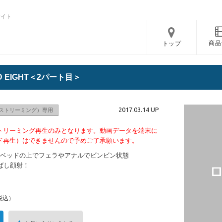
サイト
商品
トップ
D EIGHT＜2パート目＞
2017.03.14 UP
ストリーミング）専用
トリーミング再生のみとなります。動画データを端末に
ド再生）はできませんので予めご了承願います。
きベッドの上でフェラやアナルでビンビン状態
ばし顔射！
税込）