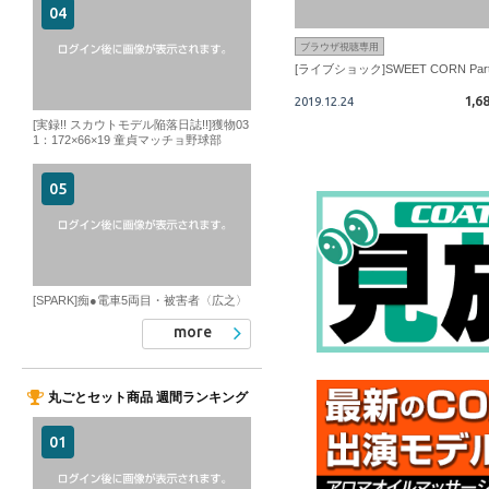
ブラウザ視聴専用
[ライブショック]SWEET CORN Par
1,6
2019.12.24
[実録!! スカウトモデル陥落日誌!!]獲物03
1：172×66×19 童貞マッチョ野球部
[SPARK]痴●電車5両目・被害者〈広之〉
more
丸ごとセット商品 週間ランキング