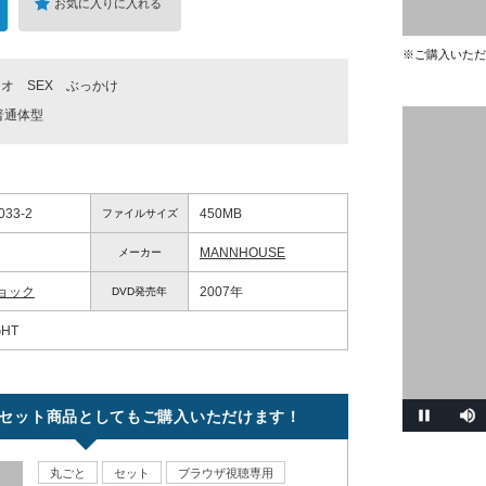
お気に入りに入れる
※ご購入いただ
チオ
SEX
ぶっかけ
普通体型
033-2
450MB
ファイルサイズ
MANNHOUSE
メーカー
ョック
2007年
DVD発売年
GHT
セット商品としてもご購入いただけます！
丸ごと
セット
ブラウザ視聴専用