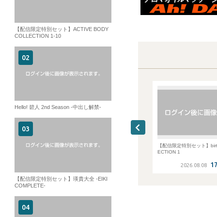
【配信限定特別セット】ACTIVE BODY
COLLECTION 1-10
Hello! 碧人 2nd Season -中出し解禁-
[wakasen]若い体をベットに拘束し
【配信限定特別セット】birth COLL
[otoko d
て弄ぶシリーズ第7弾!美肌美尻マッ
ECTION 1
～パンツスカウ
チョ変態ドMバリウケあきひろ君再
ッチョ野球部
17:32:13
17:24:29
登場!3Pで2本挿し!ケツイキが止まり
聞いてないで
2026.08.08
2026.08.08
20
ません
【配信限定特別セット】瑛貴大全 -EIKI
COMPLETE-