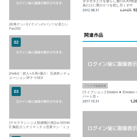
ポタポタと汗を垂らし激FUCK!!快
為だけに男のケツを犯し尽くす!!!
9
2012.08.31
1,341円
[街角ナンパ]イケメンのパンツが見たい
Part292
関連作品
[Hello!]〈碧人×大周×優介〉兄弟丼シチュ
エーション3PナマSEX
ブラウザ視聴専用
[ライブショック]Violent ★ Emotion
パート目＞
1,2
2017.10.31
[デカマラシンジ人類捕獲計画]1st NONK
E 胸筋ガッチリマッチョ営業マン「トコ
ロテン、発射」