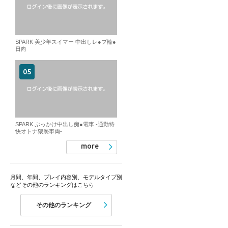
SPARK 美少年スイマー 中出しレ●プ輪●
日向
SPARK ぶっかけ中出し痴●電車 -通勤特
快オトナ猥褻車両-
more
月間、年間、プレイ内容別、モデルタイプ別
などその他のランキングはこちら
その他のランキング