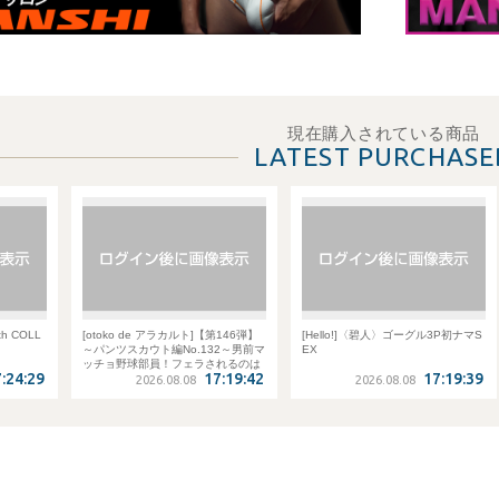
現在購入されている商品
LATEST PURCHASE
e アラカルト]【第146弾】
[Hello!]〈碧人〉ゴーグル3P初ナマS
SPARK 美少年スイマー
ト編No.132～男前マ
EX
プ輪● 日向
員！フェラされるのは
17:19:42
17:19:39
すよ！！
26.08.08
2026.08.08
2026.08.08