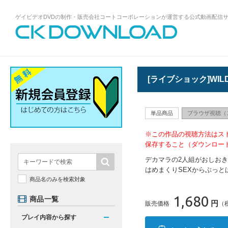
ゲイビデオDVDの制作・販売会社コートコーポレーションが運営する公式動画配信
ゲイビデオDVDの制作・販売会社コート
コーポレーションが運営する公式動画配
信サイトCK DOWNLOADトップページへ
[ライブショック]WIL
単品商品
ブラウザ視聴（
※この作品の視聴方法はス
保存すること（ダウンロー
デカマラの2人組がおしお
はめまくりSEXからぶっと
商品名のみを検索対象
1,680
商品一覧
円
販売価格
（
プレイ内容から探す