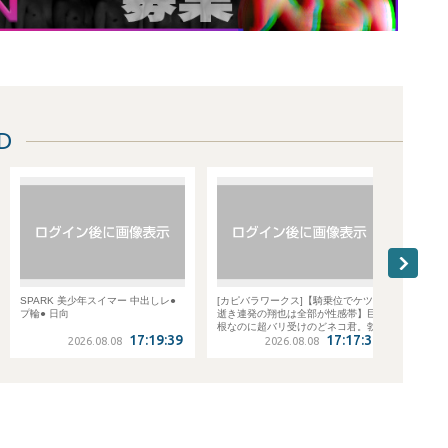
D
 中出しレ●
[カピバラワークス]【騎乗位でケツ
[デカマラシンジ人類捕獲計画]1st N
逝き連発の翔也は全部が性感帯】巨
ONKE 胸筋ガッチリマッチョ営業マ
根なのに超バリ受けのどネコ君。勃
ン「トコロテン、発射」
17:19:39
17:17:31
17:09:13
起収まらず2回目射精！！
2026.08.08
2026.08.08