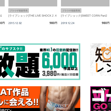
ブラウザ視聴専用
ブラウザ視聴専用
t1
[ライブショック]THE LIVE SHOCK 2 .4
[ライブショック]SWEET CORN Part2
80
980
980
円
2015.12.02
円
2019.12.24
円