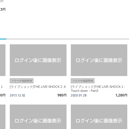
楽の
23
円
ブラウザ視聴専用
ブラウザ視聴専用
＜1
[ライブショック]THE LIVE SHOCK 2 .6
[ライブショック]THE LIVE SHOCK 1 -
Touch down - Part3
80
980
1,280
円
2015.12.02
円
2020.01.28
円