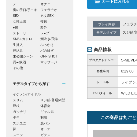
カートに入れる
デート
オナニー
魔の手口/手コキ
フェラチオ
SEX
男女SEX
女性出演
複数
フェラ
プレイ内容
●撮
野外
スジ筋/
モデルタイプ
ストーリー
レ●プ
SM/スカトロ
潮吹き/飛沫
生挿入
ぶっかけ
商品情報
寝込み
バカ騒ぎ
未公開シーン
OFF SHOT
S-MDVL-
プロダクトナンバー
泥●/飲酒
マッサージ
その他
0:29:00
再生時間
ライブシ
レーベル
モデルタイプから探す
WILD EI
DVDタイトル
イケメン/アイドル
スリム
スジ筋/普通体型
巨根
体育会
ガッチリ
ギャル系
この商品は丸ごと
少年
制服
スポユニ
競パン
褌
オトナ
スーツ
ガテン