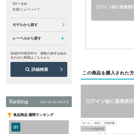
SG〜太め
女装/ニューハーフ
モデルから探す
レーベルから探す
収録DVD発売年や、複数の条件を組み
合わせた検索はこちらから
詳細検索
この商品を購入された
Ranking
2026.08.08 UPDATE
単品商品 週間ランキング
セール
単品
定額対象
ブラウザ視聴専用