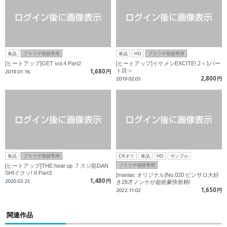
単品
ブラウザ視聴専用
単品
HD
ブラウザ視聴専用
[ヒートアップ]GET vol.4 Part2
[ヒートアップ]イケメンEXCITE! 2＜1パー
ト目＞
1,680
2019.01.16
円
2,800
2019.02.05
円
単品
ブラウザ視聴専用
CKオリ
単品
HD
サンプル
[ヒートアップ]THE heat up .7 スジ筋DAN
ブラウザ視聴専用
SHIイクッ! II Part3
[maniac オリジナル]No.020 ピンサロ大好
1,480
2020.03.23
円
き28才ノンケが超絶豪快射精!
1,650
2022.11.02
円
関連作品