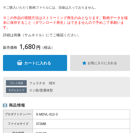
※ご購入いただく動画ファイルには、目線は入っておりません。
※この作品の視聴方法はストリーミング再生のみとなります。動画データを端
末に保存すること（ダウンロード再生）はできませんので予めご了承願いま
す。
詳細は画像（サムネイル）にてご確認ください。
1,680
円
販売価格
（税込）
カートに入れる
お気に入りに入れる
フェラチオ
SEX
プレイ内容
スジ筋/普通体型
モデルタイプ
商品情報
プロダクトナンバー
S-MDVL-012-3
ファイルサイズ
372MB