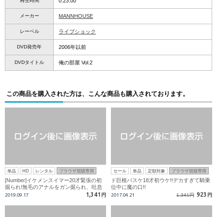
再生時間
0:23:00
メーカー
MANNHOUSE
レーベル
ライブショック
DVD発売年
2006年以前
DVDタイトル
俺の部屋 Vol.2
この商品を購入された方は、こんな商品も購入されております。
単品
HD
レンタル
ブラウザ視聴専用
セール
単品
定額対象
ブラウザ視聴専用
[Number]イケメンスイマー20才緊張の初
ド巨根バスケ18才初ウケ!!デカすぎて騎乗
掘られ!無毛のアナルをガン掘られ、吐息
位中に魔の口!!
が漏れ出す掘られイキ!
1,341
923
2019.09.17
円
2017.04.21
1,341円
円