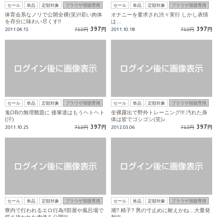
セール
単品
定額対象
ブラウザ視聴専用
セール
単品
定額対象
ブラウザ視聴専用
体育会系なノリで公開全裸(笑)!!若い肉体
オナニーを要求され渋々実行 しかし表情
を存分に味わい尽くす!!
は…
397
397
2011.04.15
712円
円
2011.10.18
712円
円
セール
単品
定額対象
ブラウザ視聴専用
セール
単品
定額対象
ブラウザ視聴専用
鬼OBの無理難題に 後輩達はもうヘトヘト
全裸露出で野外トレーニング!!! 汚れた身
(汗)
体は皆でゴシゴシ(笑)♪
397
397
2011.10.25
712円
円
2012.03.06
712円
円
セール
単品
定額対象
ブラウザ視聴専用
セール
単品
定額対象
ブラウザ視聴専用
寮内で行われるエロ行為!!部屋や風呂場で
潮? 精子? 男の寸止めに耐えかね…大量発
鍛え抜かれた肉体を公開!!!
射!!!