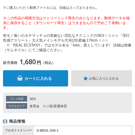
※ご購入いただく動画ファイルには、目線は入っておりません。
※この作品の視聴方法はストリーミング再生のみとなります。動画データを端
末に保存すること（ダウンロード再生）はできませんので予めご了承願いま
す。
初モノ食いのタチマッチョの容赦ない淫乱なテクニックのSEX！☆☆☆「淫行
性感アスリート」大人気メインモデル大河(20)君編 176cm ☆☆☆
※「REAL ECSTASY」ではモデル名を「toko」君としています! 詳細は画像
（サムネイル）にてご確認ください。
1,680
円
販売価格
（税込）
カートに入れる
お気に入りに入れる
SEX
プレイ内容
体育会
スジ筋/普通体型
モデルタイプ
商品情報
プロダクトナンバー
S-MDVL-034-1