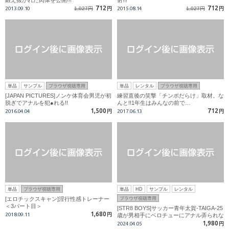
712
712
2013.09.10
1,027円
円
2015.08.14
1,027円
円
単品
サンプル
ブラウザ視聴専用
単品
レンタル
ブラウザ視聴専用
[JAPAN PICTURES]ノンケ体育会男児が初
練習直後の笑撃「チンポだらけ」取材。な
脱ぎでアナルを犯●れる!!
んと!!1年生はみんなの前で…
1,500
712
2016.04.04
円
2017.06.13
円
単品
ブラウザ視聴専用
単品
HD
サンプル
レンタル
[エロチックスキャン]淫行性感トレーナー
ブラウザ視聴専用
＜3パート目＞
[STR8 BOYS]サッカー青年太賀-TAIGA-25
1,680
2018.09.11
円
歳が男相手にベロチューにアナル弄られな
がら大量激射!!
1,980
2024.04.05
円