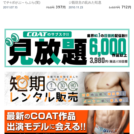
でチ○ポがぶ～らぶら(笑)
ジ筋坊主の乱れた吐息
397
712
2011.07.15
712円
円
2010.11.23
1,027円
円