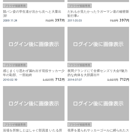
ブラウザ視聴専用
ブラウザ視聴専用
競パン姿の学生達が次から次へと大量出
だれもが見たかったラガーマン達の秘密新
演!
歓行事♪
397
397
2009.11.24
712円
円
2011.05.03
712円
円
ブラウザ視聴専用
ブラウザ視聴専用
感じまくり思わず漏れ出す現役サッカー少
夜間グランドにて全裸センズリ大会!!魅力
年の恥部、一部始終
的な肉体を大胆露出!!!
712
712
2010.02.19
1,027円
円
2014.07.07
1,027円
円
ブラウザ視聴専用
ブラウザ視聴専用
浴場を所狭しとはしゃぐ部員達 いたる所
視界を遮られサッカーゴールに縛られたス