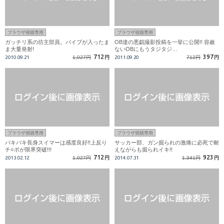
ブラウザ視聴専用
ブラウザ視聴専用
ガッチリ系の坊主部員。バイブが入ったま
OB達の悪戯撮影投稿を一挙に公開!! 容赦
ま大量発射!
ないOBにもうタジタジ…
712
397
2010.09.21
1,027円
円
2011.09.20
712円
円
ブラウザ視聴専用
ブラウザ視聴専用
バキバキ長身スイマーは感度良好!!上反り
サッカー部、ガン掘られの激痛に必死で耐
チ○ポが限界突破!!!
えながらも掘られイキ!!
712
923
2013.02.12
1,027円
円
2014.07.31
1,341円
円