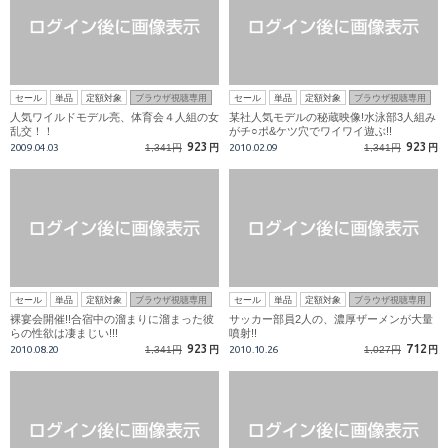
セール
単品
定額対象
ブラウザ視聴専用
セール
単品
定額対象
ブラウザ視聴専用
人気ワイルドモデル亮、体育会４人組の女
某社人気モデルの秘蔵映像!水泳部3人組み
乱交！！
がチ○ポ&ケツ穴でワイワイ遊ぶ!!
923
923
2009.04.03
1,341円
円
2010.02.09
1,341円
円
セール
単品
定額対象
ブラウザ視聴専用
セール
単品
定額対象
ブラウザ視聴専用
裸宴会開催!!合宿中の溜まりに溜まった彼
サッカー部員2人の、濃厚ザーメンが大量
らの性欲は凄まじい!!!
噴射!!
923
712
2010.08.20
1,341円
円
2010.10.26
1,027円
円