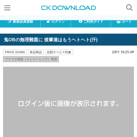
新規会員登録
ログイン
ご利用ガイド
カート
鬼OBの無理難題に 後輩達はもうヘトヘト(汗)
2011.10.25 UP
PRICE DOWN
単品商品
定額サービス対象
ブラウザ視聴（ストリーミング）専用