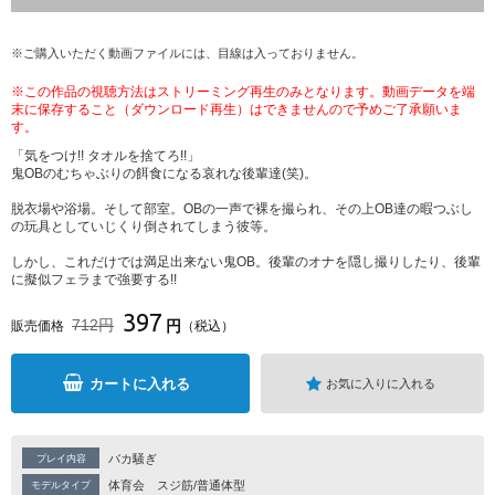
※ご購入いただく動画ファイルには、目線は入っておりません。
※この作品の視聴方法はストリーミング再生のみとなります。動画データを端
末に保存すること（ダウンロード再生）はできませんので予めご了承願いま
す。
「気をつけ!! タオルを捨てろ!!」
鬼OBのむちゃぶりの餌食になる哀れな後輩達(笑)。
脱衣場や浴場。そして部室。OBの一声で裸を撮られ、その上OB達の暇つぶし
の玩具としていじくり倒されてしまう彼等。
しかし、これだけでは満足出来ない鬼OB。後輩のオナを隠し撮りしたり、後輩
に擬似フェラまで強要する!!
397
712円
円
販売価格
（税込）
カートに入れる
お気に入りに入れる
バカ騒ぎ
プレイ内容
体育会
スジ筋/普通体型
モデルタイプ