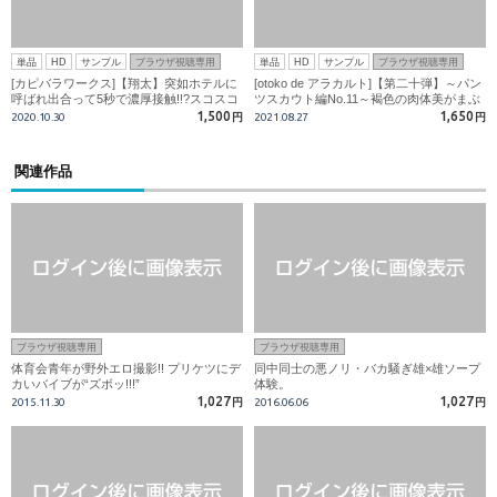
単品
HD
サンプル
ブラウザ視聴専用
単品
HD
サンプル
ブラウザ視聴専用
[カピバラワークス]【翔太】突如ホテルに
[otoko de アラカルト]【第二十弾】～パン
呼ばれ出合って5秒で濃厚接触!!?スコスコ
ツスカウト編No.11～褐色の肉体美がまぶ
が止まらない!!!射精&潮吹きも止まらず大
しい!!イケメンサッカー部員降臨!!有名選
1,500
1,650
2020.10.30
円
2021.08.27
円
量すぎッ!!!!
手のため顔モザあり!!
関連作品
ブラウザ視聴専用
ブラウザ視聴専用
体育会青年が野外エロ撮影!! プリケツにデ
同中同士の悪ノリ・バカ騒ぎ雄×雄ソープ
カいバイブが“ズボッ!!!”
体験。
1,027
1,027
2015.11.30
円
2016.06.06
円