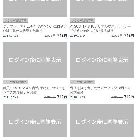
ブラウザ視聴専用
ブラウザ視聴専用
デカマラ、デカムチケツのケンがエロ受け
ATSUSHIとSHOJIリアル友達。サッカー
体験!! 意外な快楽を見出す!!!
で鍛えた肉体に飛び散る雄汁
712
712
2015.01.26
1,027円
円
2010.02.19
1,027円
円
ブラウザ視聴専用
ブラウザ視聴専用
部員4人のセンズリ合戦 汗だくでチ○ポを
合宿を抜け出したラガーマン☆10日ぶり
シゴき濃厚精子を発射!!!
の大暴発
712
712
2011.12.23
1,027円
円
2010.08.10
1,027円
円