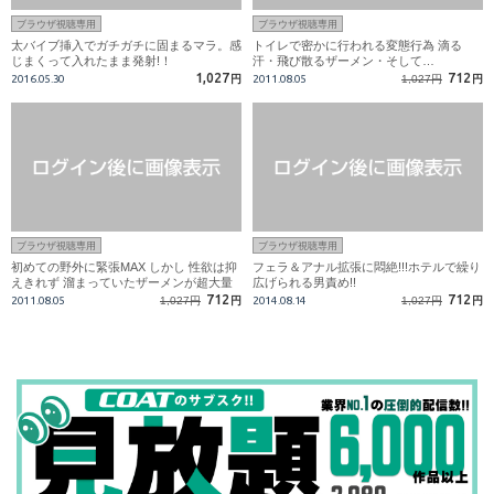
ブラウザ視聴専用
ブラウザ視聴専用
太バイブ挿入でガチガチに固まるマラ。感
トイレで密かに行われる変態行為 滴る
じまくって入れたまま発射!！
汗・飛び散るザーメン・そして…
1,027
712
2016.05.30
円
2011.08.05
1,027円
円
ブラウザ視聴専用
ブラウザ視聴専用
初めての野外に緊張MAX しかし 性欲は抑
フェラ＆アナル拡張に悶絶!!!ホテルで繰り
えきれず 溜まっていたザーメンが超大量
広げられる男責め!!
噴射!!
712
712
2011.08.05
1,027円
円
2014.08.14
1,027円
円