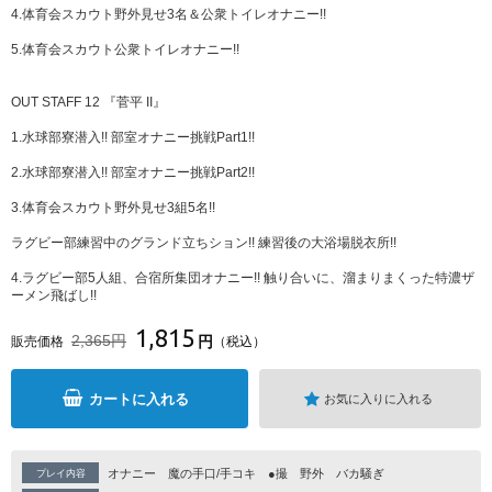
4.体育会スカウト野外見せ3名＆公衆トイレオナニー!!
5.体育会スカウト公衆トイレオナニー!!
OUT STAFF 12 『菅平 II』
1.水球部寮潜入!! 部室オナニー挑戦Part1!!
2.水球部寮潜入!! 部室オナニー挑戦Part2!!
3.体育会スカウト野外見せ3組5名!!
ラグビー部練習中のグランド立ちション!! 練習後の大浴場脱衣所!!
4.ラグビー部5人組、合宿所集団オナニー!! 触り合いに、溜まりまくった特濃ザ
ーメン飛ばし!!
1,815
2,365円
円
販売価格
（税込）
カートに入れる
お気に入りに入れる
オナニー
魔の手口/手コキ
●撮
野外
バカ騒ぎ
プレイ内容