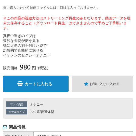
※ご購入いただく動画ファイルには、目線は入っておりません。
※この作品の視聴方法はストリーミング再生のみとなります。動画データを端
末に保存すること（ダウンロード再生）はできませんので予めご了承願いま
す。
真夜中過ぎのイブは
孤独な天使が夢を見る
裸に天使の羽を付けた姿で
幻想的で官能的に魅せる
イケメンのセクシーオナニー
980
円
販売価格
（税込）
カートに入れる
お気に入りに入れる
オナニー
プレイ内容
スジ筋/普通体型
モデルタイプ
商品情報