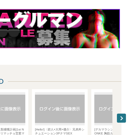
D
[Hello!]〈碧人×大周×優介〉兄弟丼シ
[デカマラシンジ人類捕獲計画]1st N
[街角
チュエーション3PナマSEX
ONKE 胸筋ガッチリマッチョ営業マ
たい Pa