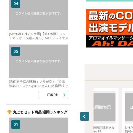
[SPYSALONノンケ屋]【第175弾】フッ
トマッサージ編～カルテNo.163～イケメ
ン大学生陸上部員!掘られながらノーハ
ンドで大量精子垂れ流し!!
[赤面男子]CASE39：ノリが良くて性欲
強めのドスケベおにいさんに絶倫巨根で
ガチイキ仕込みました。
more
丸ごとセット商品 週間ランキング
人類捕獲計画]1st N
[NONKE CHANNEL]投稿特集!! あな
[カピバラワークス]初出演
ガッチリマッチョ営業マ
たの知らない世界 Part 18
翔/ゆうきはると】変態紳