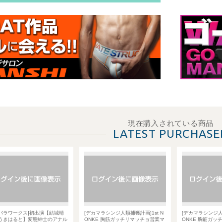
現在購入されている商品
LATEST PURCHASE
【結城晴
[デカマラシンジ人類捕獲計画]1st N
[デカマラシンジ人類捕獲計画]1st N
士のアナル
ONKE 胸筋ガッチリマッチョ営業マ
ONKE 胸筋ガッチリマッチョ営業マ