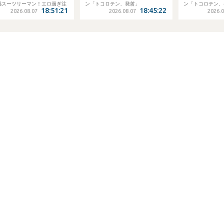
ロ過ぎ注
ン「トコロテン、発射」
ン「トコロテン、発射」
:51:21
18:45:22
18:39:42
SEXで濃
2026.08.07
2026.08.07