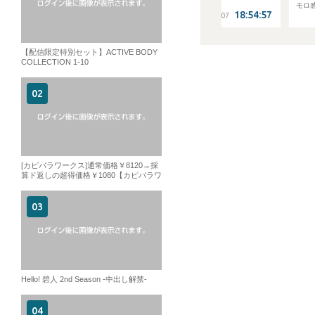
ン、発射」
モロ感スーツリーマン！エ
18:55:15
18:54:57
18
意！でかまらビンビン尻穴
6.08.07
2026.08.07
2026.08.07
厚射精！！
【配信限定特別セット】ACTIVE BODY
COLLECTION 1-10
[カピバラワークス]通常価格￥8120→採
算ド返しの超得価格￥1080【カピバラワ
ークス】オリジナルセットVOL01収録本
数4本119MIN！
Hello! 碧人 2nd Season -中出し解禁-