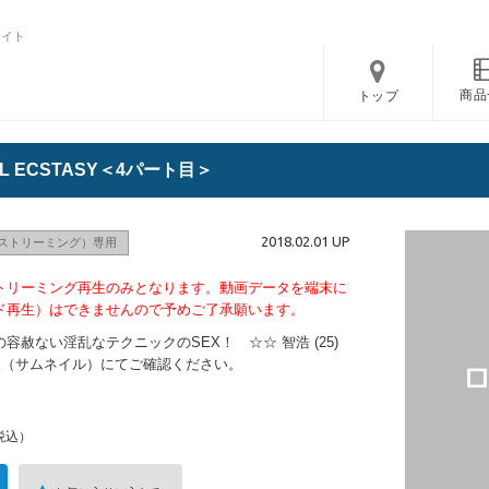
サイト
商品
トップ
L ECSTASY＜4パート目＞
2018.02.01 UP
ストリーミング）専用
トリーミング再生のみとなります。動画データを端末に
ド再生）はできませんので予めご了承願います。
赦ない淫乱なテクニックのSEX！ ☆☆ 智浩 (25)
は画像（サムネイル）にてご確認ください。
税込）