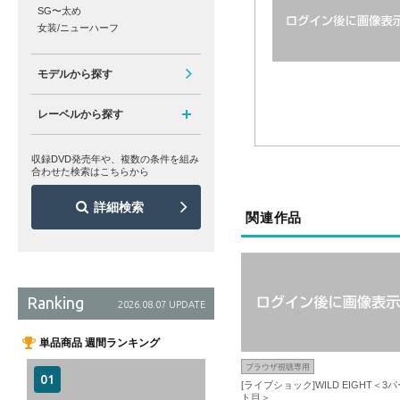
SG〜太め
女装/ニューハーフ
モデルから探す
レーベルから探す
収録DVD発売年や、複数の条件を組み
合わせた検索はこちらから
詳細検索
関連作品
Ranking
2026.08.07 UPDATE
単品商品 週間ランキング
ブラウザ視聴専用
[ライブショック]WILD EIGHT＜3パ
ト目＞