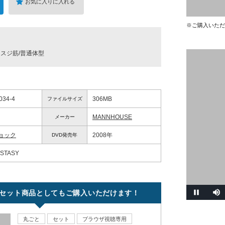
お気に入りに入れる
※ご購入いただ
スジ筋/普通体型
034-4
306MB
ファイルサイズ
MANNHOUSE
メーカー
ョック
2008年
DVD発売年
CSTASY
セット商品としてもご購入いただけます！
丸ごと
セット
ブラウザ視聴専用