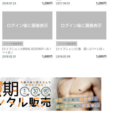
1,280
1,280
2018.07.23
円
2017.09.01
円
ブラウザ視聴専用
ブラウザ視聴専用
[ライブショック]REAL ECSTASY＜6パ
[ライブショック] 激 闘＜1パート目＞
ート目＞
1,680
1,680
2018.02.01
円
2018.03.09
円