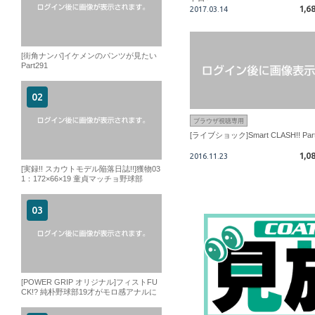
1,6
2017.03.14
[街角ナンパ]イケメンのパンツが見たい
Part291
ブラウザ視聴専用
[ライブショック]Smart CLASH!! Par
1,0
2016.11.23
[実録!! スカウトモデル陥落日誌!!]獲物03
1：172×66×19 童貞マッチョ野球部
[POWER GRIP オリジナル]フィストFU
CK!? 純朴野球部19才がモロ感アナルに
拳をぶちこまれて…超絶激淫反応!!