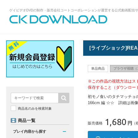
ゲイビデオDVDの制作・販売会社コートコーポレーションが運営する公式動画配信
ゲイビデオDVDの制作・販売会社コート
コーポレーションが運営する公式動画配
信サイトCK DOWNLOADトップページへ
[ライブショック]REA
単品商品
ブラウザ視聴（
※この作品の視聴方法はス
保存すること（ダウンロー
初モノ食いのタチマッチョの容
166cm 編 ☆☆ 詳細
商品名のみを検索対象
1,680
商品一覧
円
販売価格
（
プレイ内容から探す