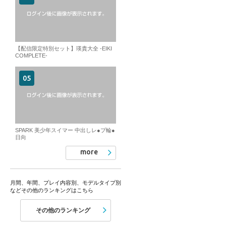
【配信限定特別セット】瑛貴大全 -EIKI
COMPLETE-
SPARK 美少年スイマー 中出しレ●プ輪●
日向
more
月間、年間、プレイ内容別、モデルタイプ別
などその他のランキングはこちら
その他のランキング