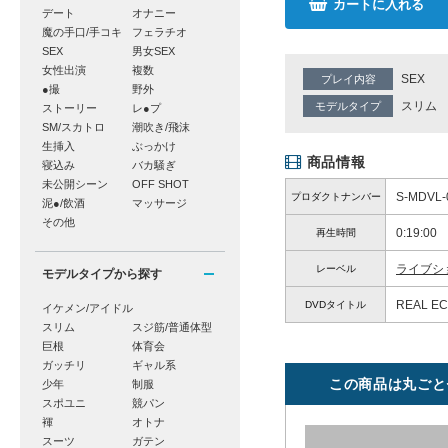
カートに入れる
デート
オナニー
魔の手口/手コキ
フェラチオ
SEX
男女SEX
女性出演
複数
SEX
プレイ内容
●撮
野外
スリム
モデルタイプ
ストーリー
レ●プ
SM/スカトロ
潮吹き/飛沫
生挿入
ぶっかけ
商品情報
寝込み
バカ騒ぎ
未公開シーン
OFF SHOT
S-MDVL-
プロダクトナンバー
泥●/飲酒
マッサージ
その他
0:19:00
再生時間
ライブシ
レーベル
モデルタイプから探す
REAL E
DVDタイトル
イケメン/アイドル
スリム
スジ筋/普通体型
巨根
体育会
ガッチリ
ギャル系
この商品は丸ごと
少年
制服
スポユニ
競パン
褌
オトナ
スーツ
ガテン