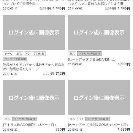
ョンプレイで欲情全開!!!
ちゃくちゃに責められ感じてしまう!!!
1,446
1,446
2012.09.14
2,074円
円
2014.06.02
2,074円
円
セール
単品
HD
定額対象
単品
ブラウザ視聴専用
ブラウザ視聴専用
[ヒートアップ]男食系DANSHI .1
1,680
2015.04.01
円
翔馬が人生初のアナル体験!! アナル玩具攻
めに翔馬は果たして…!?
712
2017.10.20
1,027円
円
単品
ブラウザ視聴専用
単品
HD
ブラウザ視聴専用
[アトリエIMAGO]飛翔!＜3パート目＞
[ヒートアップ]淫獣X-ZONE＜4パート目＞
930
1,580
2015.05.29
円
2015.09.15
円