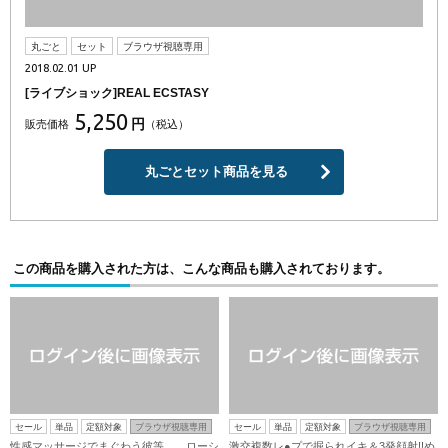
丸ごと
セット
ブラウザ視聴専用
2018.02.01 UP
[ライブショック]REAL ECSTASY
5,250
円
販売価格
（税込）
丸ごとセット商品を見る
この商品を購入された方は、こんな商品も購入されております。
セール
単品
定額対象
ブラウザ視聴専用
セール
単品
定額対象
ブラウザ視聴専用
性感マッサージでまぐわう彼等…。ローシ
激交複数レ●プで掘られイキ＆3発顔射!!め