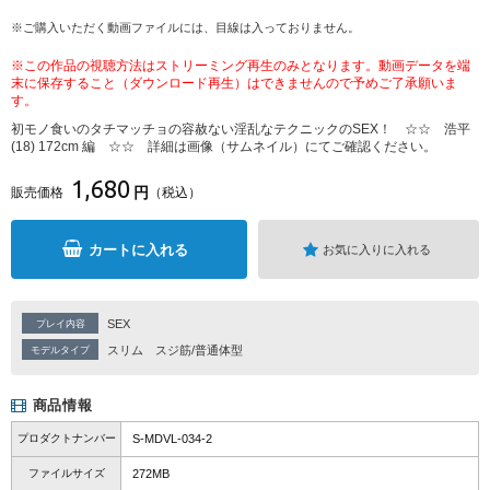
※ご購入いただく動画ファイルには、目線は入っておりません。
※この作品の視聴方法はストリーミング再生のみとなります。動画データを端
末に保存すること（ダウンロード再生）はできませんので予めご了承願いま
す。
初モノ食いのタチマッチョの容赦ない淫乱なテクニックのSEX！ ☆☆ 浩平
(18) 172cm 編 ☆☆ 詳細は画像（サムネイル）にてご確認ください。
1,680
円
販売価格
（税込）
カートに入れる
お気に入りに入れる
SEX
プレイ内容
スリム
スジ筋/普通体型
モデルタイプ
商品情報
プロダクトナンバー
S-MDVL-034-2
ファイルサイズ
272MB