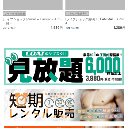
ブラウザ視聴専用
ブラウザ視聴専用
[ライブショック]Violent ★ Emotion＜4パー
[ライブショック]欲発!! TEAM MATES Part
ト目＞
4
1,680
1,280
2017.10.31
円
2017.09.01
円