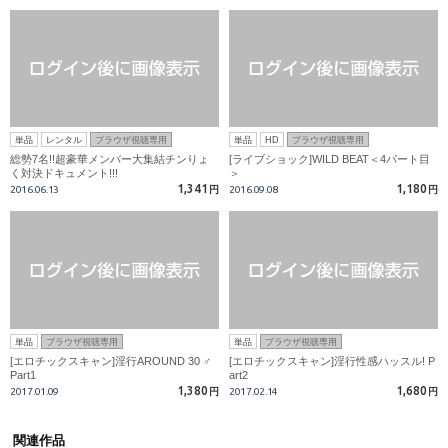
単品
レンタル
ブラウザ視聴専用
単品
HD
ブラウザ視聴専用
総勢7名!!超豪華メンバー大集結チンりょ
[ライブショック]WILD BEAT＜4パート目
く対決ドキュメント!!!
＞
1,341
1,180
2016.06.13
円
2016.09.08
円
単品
ブラウザ視聴専用
単品
ブラウザ視聴専用
[エロチックスキャン]淫行AROUND 30 ♂
[エロチックスキャン]淫行性感ハッスル! P
Part1
art2
1,380
1,680
2017.01.09
円
2017.02.14
円
関連作品