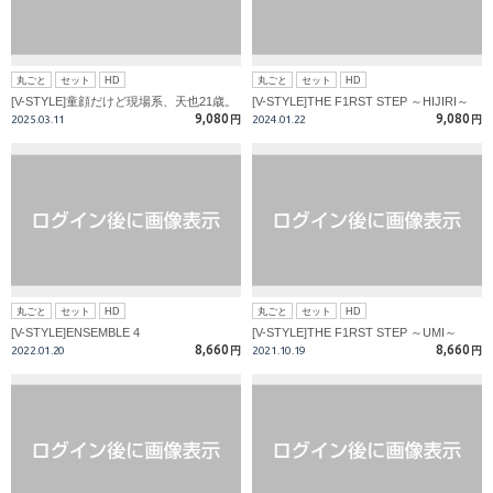
丸ごと
セット
HD
丸ごと
セット
HD
[V-STYLE]童顔だけど現場系、天也21歳。
[V-STYLE]THE F1RST STEP ～HIJIRI～
9,080
9,080
2025.03.11
円
2024.01.22
円
丸ごと
セット
HD
丸ごと
セット
HD
[V-STYLE]ENSEMBLE 4
[V-STYLE]THE F1RST STEP ～UMI～
8,660
8,660
2022.01.20
円
2021.10.19
円