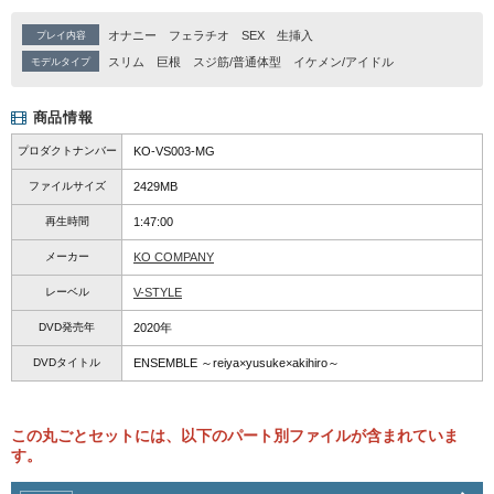
オナニー
フェラチオ
SEX
生挿入
プレイ内容
スリム
巨根
スジ筋/普通体型
イケメン/アイドル
モデルタイプ
商品情報
プロダクトナンバー
KO-VS003-MG
ファイルサイズ
2429MB
再生時間
1:47:00
メーカー
KO COMPANY
レーベル
V-STYLE
DVD発売年
2020年
DVDタイトル
ENSEMBLE ～reiya×yusuke×akihiro～
この丸ごとセットには、以下のパート別ファイルが含まれていま
す。