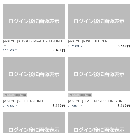
[V-STYLE]SECOND IMPACT ～ATSUMU
[V-STYLE]ABSOLUTE ZEN
～
8,660
2021.08.19
円
9,490
2021.06.21
円
ブラウザ視聴専用
ブラウザ視聴専用
[V-STYLE]SOLEIL AKIHIRO
[V-STYLE]FIRST IMPRESSION -YURI-
8,660
8,660
2020.06.15
円
2020.04.15
円