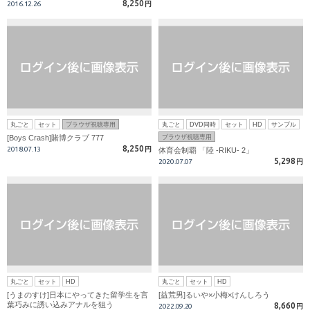
8,250
2016.12.26
円
丸ごと
セット
ブラウザ視聴専用
丸ごと
DVD同時
セット
HD
サンプル
[Boys Crash]賭博クラブ 777
ブラウザ視聴専用
8,250
2018.07.13
円
体育会制覇 「陸 -RIKU- 2」
5,298
2020.07.07
円
丸ごと
セット
HD
丸ごと
セット
HD
[うまのすけ]日本にやってきた留学生を言
[益荒男]るいや×小梅×けんしろう
葉巧みに誘い込みアナルを狙う
8,660
2022.09.20
円