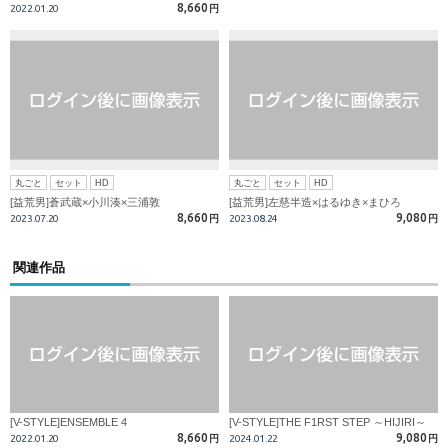
8,660
2022.01.20
円
丸ごと
セット
HD
丸ごと
セット
HD
[益荒男]蒼武蔵×小川湊×三浦敦
[益荒男]左慈半造×はるゆき×まひろ
8,660
9,080
2023.07.20
円
2023.08.24
円
関連作品
[V-STYLE]ENSEMBLE 4
[V-STYLE]THE F1RST STEP ～HIJIRI～
8,660
9,080
2022.01.20
円
2024.01.22
円