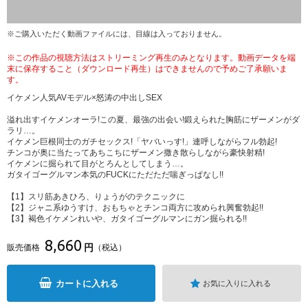
※ご購入いただく動画ファイルには、目線は入っておりません。
※この作品の視聴方法はストリーミング再生のみとなります。動画データを端
末に保存すること（ダウンロード再生）はできませんので予めご了承願いま
す。
イケメン人気AVモデル×怒涛の中出しSEX
溢れ出すイケメンオーラ!この夏、最強の出会い!鍛えられた胸筋にザーメンがダ
ラリ…。
イケメン巨根同士のガチセックス!「ヤバいっす!」連呼しながらフル勃起!
チンコが奥に当たってあちこちにザーメン撒き散らしながら豪快射精!
イケメンに掘られて目がとろんとしてしまう…。
ガタイゴーグルマン本気のFUCKにただただ喘ぎっぱなし!!
【1】スリ筋あきひろ、りょうがのテクニックに
【2】ジャニ系ゆうすけ、おもちゃとチンコ両方に攻められ興奮勃起!!
【3】褐色イケメンれいや、ガタイゴーグルマンにガン掘られる!!
8,660
円
販売価格
（税込）
カートに入れる
お気に入りに入れる