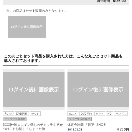
0:36:00
再生時間
※この商品はセット販売のみとなります。
この丸ごとセット商品を購入された方は、こんな丸ごとセット商品も
購入されております。
丸ごと
DVD同時
セット
丸ごと
DVD同時
セット
HD
サンプル
ブラウザ視聴専用
ブラウザ視聴専用
[XXX]外国人にギン勃ちのデカマラを見せ
体育会制覇 「祥英 -SHOEI-」
つけられ欲情してしまった俺
4,730
2018.02.08
円