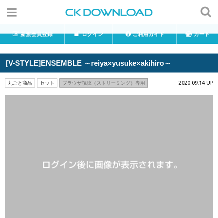
新規会員登録
ログイン
ご利用ガイド
カート
[V-STYLE]ENSEMBLE ～reiya×yusuke×akihiro～
2020.09.14 UP
丸ごと商品
セット
ブラウザ視聴（ストリーミング）専用