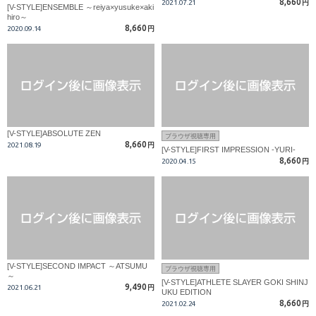
8,660
2021.07.21
円
[V-STYLE]ENSEMBLE ～reiya×yusuke×aki
hiro～
8,660
2020.09.14
円
[V-STYLE]ABSOLUTE ZEN
ブラウザ視聴専用
8,660
2021.08.19
円
[V-STYLE]FIRST IMPRESSION -YURI-
8,660
2020.04.15
円
[V-STYLE]SECOND IMPACT ～ATSUMU
ブラウザ視聴専用
～
[V-STYLE]ATHLETE SLAYER GOKI SHINJ
9,490
2021.06.21
円
UKU EDITION
8,660
2021.02.24
円