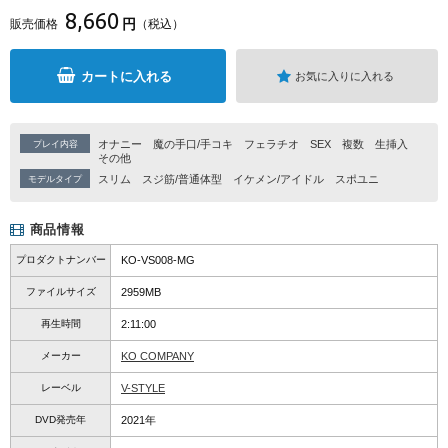
8,660
円
販売価格
（税込）
カートに入れる
お気に入りに入れる
オナニー
魔の手口/手コキ
フェラチオ
SEX
複数
生挿入
プレイ内容
その他
スリム
スジ筋/普通体型
イケメン/アイドル
スポユニ
モデルタイプ
商品情報
プロダクトナンバー
KO-VS008-MG
ファイルサイズ
2959MB
再生時間
2:11:00
メーカー
KO COMPANY
レーベル
V-STYLE
DVD発売年
2021年