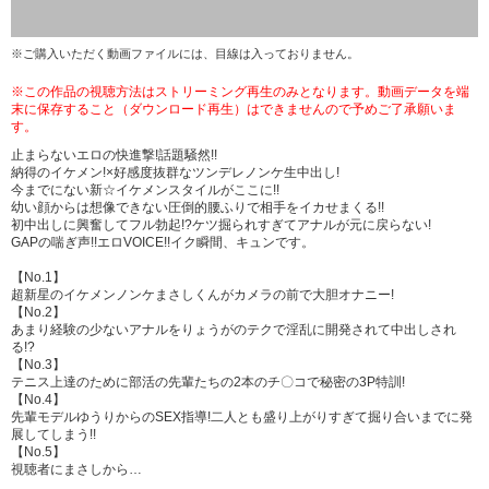
※ご購入いただく動画ファイルには、目線は入っておりません。
※この作品の視聴方法はストリーミング再生のみとなります。動画データを端
末に保存すること（ダウンロード再生）はできませんので予めご了承願いま
す。
止まらないエロの快進撃!話題騒然!!
納得のイケメン!×好感度抜群なツンデレノンケ生中出し!
今までにない新☆イケメンスタイルがここに!!
幼い顔からは想像できない圧倒的腰ふりで相手をイカせまくる!!
初中出しに興奮してフル勃起!?ケツ掘られすぎてアナルが元に戻らない!
GAPの喘ぎ声!!エロVOICE!!イク瞬間、キュンです。
【No.1】
超新星のイケメンノンケまさしくんがカメラの前で大胆オナニー!
【No.2】
あまり経験の少ないアナルをりょうがのテクで淫乱に開発されて中出しされ
る!?
【No.3】
テニス上達のために部活の先輩たちの2本のチ〇コで秘密の3P特訓!
【No.4】
先輩モデルゆうりからのSEX指導!二人とも盛り上がりすぎて掘り合いまでに発
展してしまう!!
【No.5】
視聴者にまさしから…