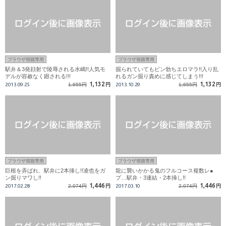
ブラウザ視聴専用
ブラウザ視聴専用
駅弁＆3発顔射で陵辱される水嶋!!人気モ
掘られていてもビン勃ちエロマラ!!入り乱
デルが容赦なく廻される!!!
れるガン掘り責めに感じてしまう!!!
1,132
1,132
2013.09.25
1,655円
円
2013.10.29
1,655円
円
ブラウザ視聴専用
ブラウザ視聴専用
巨根を弄ばれ、駅弁に2本挿し!!凌也をガ
龍に襲いかかる鬼のフルコース複数レ●
ン掘りマワし!!
プ…駅弁・3連結・2本挿し!!
1,446
1,446
2017.02.28
2,074円
円
2017.03.10
2,074円
円