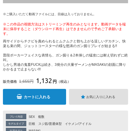
※ご購入いただく動画ファイルには、目線は入っておりません。
※この作品の視聴方法はストリーミング再生のみとなります。動画データを端
末に保存すること（ダウンロード再生）はできませんので予めご了承願いま
す。
両サイドからチクビを責められるとムクムクと勃ち上がる逞しいデカチン。快
楽も束の間、ジェットコースターの様な怒涛のガン掘りプレイが始まる!!
普段ポーカーフェイスな表情も、ガン掘り＆2本挿しの猛攻には耐え切れずに絶
叫。
しかし男達の鬼畜FUCKは続き、3発分の大量ザーメンがMASAKIの顔面に降り
かかるまで止まらない!!!
1,132
1,655円
円
販売価格
（税込）
カートに入れる
お気に入りに入れる
SEX
複数
プレイ内容
巨根
スジ筋/普通体型
イケメン/アイドル
モデルタイプ
MASAKI
出演モデル