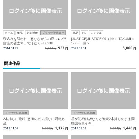
セール
単品
定額対象
ブラウザ視聴専用
単品
HD
レンタル
寝込みを襲われ、怒りながらの逆レ●プ!!!
[JUSTICE]JUSTICE 09（4th） TAKUMI＜
自慢の硬太マラで汗だくFUCK!!!
1パート目＞
923
3,000
2014.01.22
1,341円
円
2023.03.01
円
関連作品
ブラウザ視聴専用
ブラウザ視聴専用
2本挿しに絶叫!!怒涛のガン掘りに悶絶必
岳が初3連結!!なんと連続2本挿しのまま悶
至!!!
絶掘られイキ!!
1,132
1,446
2013.11.07
1,655円
円
2017.02.03
2,074円
円