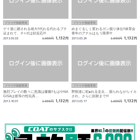
ブラウザ視聴専用
ブラウザ視聴専用
ゲイ達に廻される雄大!!代わる代わるブチ
めまぐるしく変わるガン掘り体位!!体育会
込まれて、チ○ポは好反応!!!
青年のアナルはもう限界!!!
1,132
1,132
2013.05.03
1,655円
円
2013.05.24
1,655円
円
ブラウザ視聴専用
ブラウザ視聴専用
激烈プレイの数々に意識は朦朧!!もはやNA
野獣達に犯●れる圭太… 掘られながらイカ
GISAは彼等の性玩具…
され、さらに顔射まで!!!
1,132
1,132
2013.10.01
1,655円
円
2013.05.17
1,655円
円