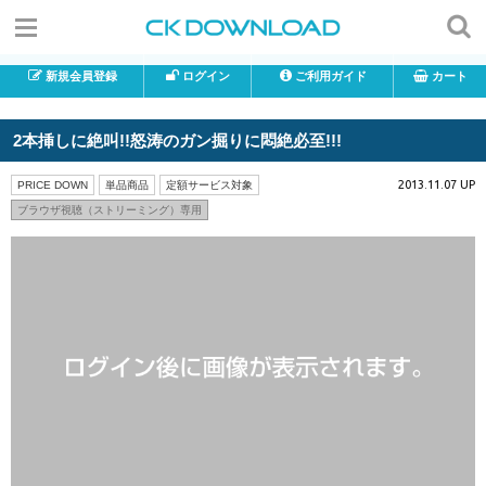
新規会員登録
ログイン
ご利用ガイド
カート
2本挿しに絶叫!!怒涛のガン掘りに悶絶必至!!!
2013.11.07 UP
PRICE DOWN
単品商品
定額サービス対象
ブラウザ視聴（ストリーミング）専用