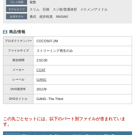
複数
プレイ内容
スリム
巨根
スジ筋/普通体型
イケメン/アイドル
モデルタイプ
勇武
桜井柊真
MASAKI
出演モデル
商品情報
プロダクトナンバー
COCO507-2M
ファイルサイズ
ストリーミング再生のみ
再生時間
2:02:00
メーカー
COAT
レーベル
GANG
DVD発売年
2011年
DVDタイトル
GANG -The Third-
この丸ごとセットには、以下のパート別ファイルが含まれていま
す。