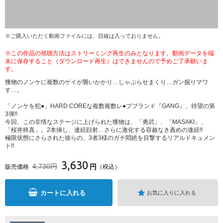
※ご購入いただく動画ファイルには、目線は入っておりません。
※この作品の視聴方法はストリーミング再生のみとなります。動画データを端
末に保存すること（ダウンロード再生）はできませんので予めご了承願いま
す。
獲物のノンケに複数のゲイが襲いかかり…しゃぶらせまくり…ガン掘りマワ
す…。
「ノンケを犯●」HARD COREな複数複数レ●プブランド『GANG』、待望の第
3弾!!
今回、この非情なステージに上げられた獲物は、「勇武」、「MASAKI」、
「桜井柊真」。2本挿し、連続顔射…さらに激化する容赦なき責めの連続!!
極限状態にさらされた彼らの、3者3様のガチ悶絶を目撃するリアルドキュメン
ト!!
3,630
4,730円
円
販売価格
（税込）
カートに入れる
お気に入りに入れる