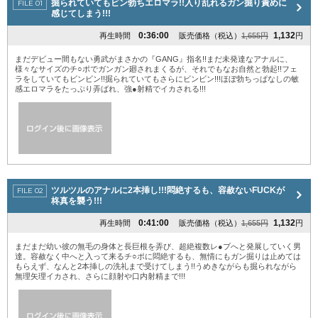
掘られていてもビン勃ちエロマラ!!入り乱れるガン掘り責めに
感じてしまう!!!
0:36:00
1,132
再生時間
販売価格（税込）
1,655円
円
まだデビュー間もない勇武がまさかの『GANG』指名!!まだ未発達なアナルに、
様々なサイズのチ○ポでガンガン廻されまくるが、それでもなお自然と勃起!!フェ
ラをしていてもビンビン!!掘られていてもさらにビンビン!!!ほぼ勃ちっぱなしの敏
感エロマラをたっぷり弄ばれ、強●射精でイカされる!!!
ツルツルのアナルに2本挿し!!!悶絶するも、容赦ないFUCKが
柊真を襲う!!!
0:41:00
1,132
再生時間
販売価格（税込）
1,655円
円
まだまだ幼い彼の無毛の身体と長巨根を弄び、超絶複数レ●プへと発展していく男
達。容赦なく中へと入って来るチ○ポに悶絶するも、無情にもガン掘りは止めては
もらえず、なんと2本挿しの洗礼まで受けてしまう!!うめきながらも掘られながら
無理矢理イカされ、さらに顔射や口内射精まで!!!