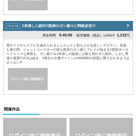
2本挿しに絶叫!!怒涛のガン掘りに悶絶必至!!!
0:45:00
1,132
再生時間
販売価格（税込）
1,655円
円
両サイドからチクビを責められるとムクムクと勃ち上がる逞しいデカチン。快楽
も束の間、ジェットコースターの様な怒涛のガン掘りプレイが始まる!!普段ポーカ
ーフェイスな表情も、ガン掘り＆2本挿しの猛攻には耐え切れずに絶叫。しかし男
達の鬼畜FUCKは続き、3発分の大量ザーメンがMASAKIの顔面に降りかかるまで止
まらない!!!
関連作品