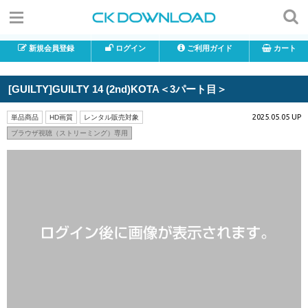
新規会員登録
ログイン
ご利用ガイド
カート
[GUILTY]GUILTY 14 (2nd)KOTA＜3パート目＞
2025.05.05 UP
単品商品
HD画質
レンタル販売対象
ブラウザ視聴（ストリーミング）専用