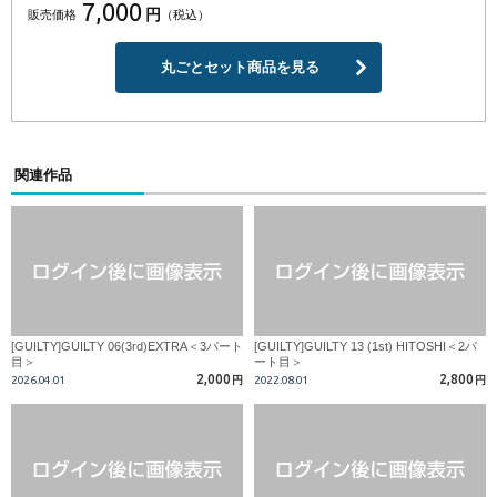
7,000
円
販売価格
（税込）
丸ごとセット商品を見る
関連作品
[GUILTY]GUILTY 06(3rd)EXTRA＜3パート
[GUILTY]GUILTY 13 (1st) HITOSHI＜2パ
目＞
ート目＞
2,000
2,800
2026.04.01
円
2022.08.01
円