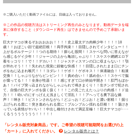
※ご購入いただく動画ファイルには、目線は入っておりません。
※この作品の視聴方法はストリーミング再生のみとなります。動画データを端
末に保存すること（ダウンロード再生）はできませんので予めご了承願いま
す。
巨大ナマコが来るぞおおおおお！！！！史上最太デカ肉棒少年！！！！18
歳！！おぼこい顔で超絶巨根！！両手拘束！！目隠しされてインタビュー！！
上がるボルテージ！！つのる期待！！膨らむ股間！！スケベな問いに答えなが
ら感じるゲイ少年！！ジャージの上から亀頭しゃぶり！！スケスケ網網エロ下
着モッコリ！！で！！デカい！！！ジャスティスマンの口に収まらない！！顎
が外れそう！！！失われた視覚に鋭敏な快感！！！目隠しされたまま口にチン
ポをねじ込まれ喉尺！！！ヨダレ！！ゲボ！！ゲボキス！！体液融合！！粘液
交換！！しゃぶりながらビンビン！！！責め合い！！舐め合い！！スケベで脳
が腐ってる！！！全身が性器！！！感じすぎて口が終始半開き！！肛門もぽか
あ！！バイブ突っ込まれながらしゃぶられて鳴きまくり！！生チンポで犯され
て、自慢の巨大チンポを扱く扱く！！！この見ごたえたっぷりの肉感！！ド迫
力！！！幼いのにすっげええ浅ましくて淫乱！！！アへってる糞下品な嬌
声！！呻き！！ピストンされながら！どぶっお！どぶお！と濃い射精！！掘り
上げられる度に！突き進められる度に！ブルンブルン揺れる巨根！！！蕩けき
っている表情がヤバい！！中出し種付けされて満足至極！！巨大ナマコが‥‥
くるううううううう！！！！！
「レンタル販売対象商品」です。ご希望の視聴可能期間をお選びの上
「カート」に入れてください。
レンタル販売とは？