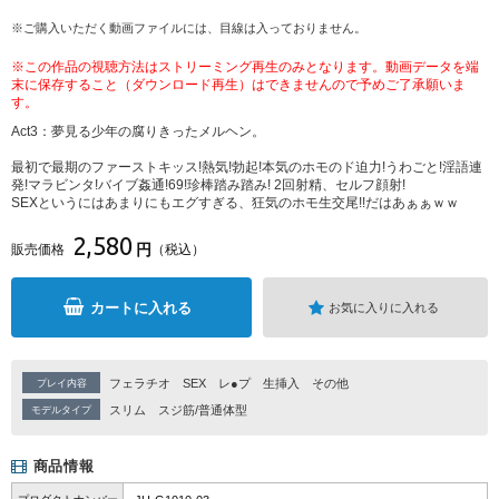
※ご購入いただく動画ファイルには、目線は入っておりません。
※この作品の視聴方法はストリーミング再生のみとなります。動画データを端
末に保存すること（ダウンロード再生）はできませんので予めご了承願いま
す。
Act3：夢見る少年の腐りきったメルヘン。
最初で最期のファーストキッス!熱気!勃起!本気のホモのド迫力!うわごと!淫語連
発!マラビンタ!バイブ姦通!69!珍棒踏み踏み! 2回射精、セルフ顔射!
SEXというにはあまりにもエグすぎる、狂気のホモ生交尾!!だはあぁぁｗｗ
2,580
円
販売価格
（税込）
カートに入れる
お気に入りに入れる
フェラチオ
SEX
レ●プ
生挿入
その他
プレイ内容
スリム
スジ筋/普通体型
モデルタイプ
商品情報