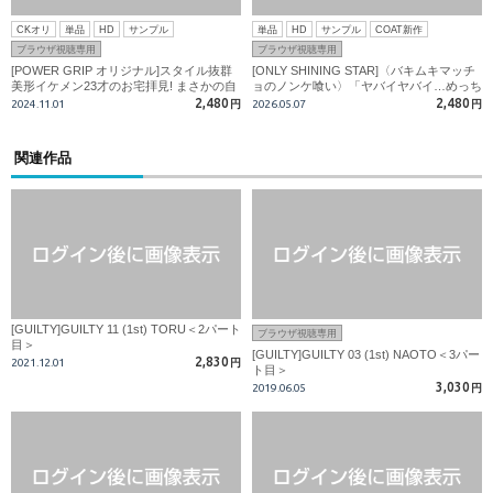
CKオリ
単品
HD
サンプル
単品
HD
サンプル
COAT新作
ブラウザ視聴専用
ブラウザ視聴専用
[POWER GRIP オリジナル]スタイル抜群
[ONLY SHINING STAR]〈バキムキマッチ
美形イケメン23才のお宅拝見! まさかの自
ョのノンケ喰い〉「ヤバイヤバイ…めっち
分のベッドで男をガン掘り!
ゃ良いとこ当たる!」ガチホモのカッチカ
2,480
2,480
2024.11.01
円
2026.05.07
円
チチンポで突かれまくって塁が悶絶射精!
関連作品
[GUILTY]GUILTY 11 (1st) TORU＜2パート
ブラウザ視聴専用
目＞
[GUILTY]GUILTY 03 (1st) NAOTO＜3パー
2,830
2021.12.01
円
ト目＞
3,030
2019.06.05
円