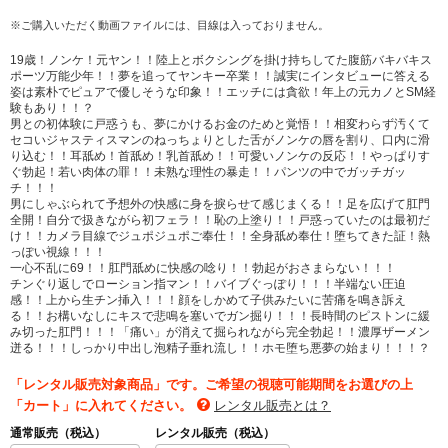
※ご購入いただく動画ファイルには、目線は入っておりません。
19歳！ノンケ！元ヤン！！陸上とボクシングを掛け持ちしてた腹筋バキバキス
ポーツ万能少年！！夢を追ってヤンキー卒業！！誠実にインタビューに答える
姿は素朴でピュアで優しそうな印象！！エッチには貪欲！年上の元カノとSM経
験もあり！！？
男との初体験に戸惑うも、夢にかけるお金のためと覚悟！！相変わらず汚くて
セコいジャスティスマンのねっちょりとした舌がノンケの唇を割り、口内に滑
り込む！！耳舐め！首舐め！乳首舐め！！可愛いノンケの反応！！やっぱりす
ぐ勃起！若い肉体の罪！！未熟な理性の暴走！！パンツの中でガッチガッ
チ！！！
男にしゃぶられて予想外の快感に身を捩らせて感じまくる！！足を広げて肛門
全開！自分で扱きながら初フェラ！！恥の上塗り！！戸惑っていたのは最初だ
け！！カメラ目線でジュポジュポご奉仕！！全身舐め奉仕！堕ちてきた証！熱
っぽい視線！！！
一心不乱に69！！肛門舐めに快感の唸り！！勃起がおさまらない！！！
チンぐり返しでローション指マン！！バイブぐっぽり！！！半端ない圧迫
感！！上から生チン挿入！！！顔をしかめて子供みたいに苦痛を鳴き訴え
る！！お構いなしにキスで悲鳴を塞いでガン掘り！！！長時間のピストンに緩
み切った肛門！！！「痛い」が消えて掘られながら完全勃起！！濃厚ザーメン
迸る！！！しっかり中出し泡精子垂れ流し！！ホモ堕ち悪夢の始まり！！！？
「レンタル販売対象商品」です。ご希望の視聴可能期間をお選びの上
「カート」に入れてください。
レンタル販売とは？
通常販売（税込）
レンタル販売（税込）