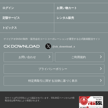
ログイン
お買い物カート
定額サービス
レンタル販売
トピックス
ゲイビデオDVDの制作・販売会社コートコーポレーションが運営する公式動画配信サイト
@ck_download_x
ゲイビデオDVDの制作・販
売会社コートコーポレーシ
お問い合わせ
ご利用規約
ョンが運営する公式動画配
信サイト
プライバシーポリシー
特定商取引に関する法律に基づく表示
当サイトはFUJISSLにより認証されています。SSL対応ページからの情
報送信は暗号化により保護されます。