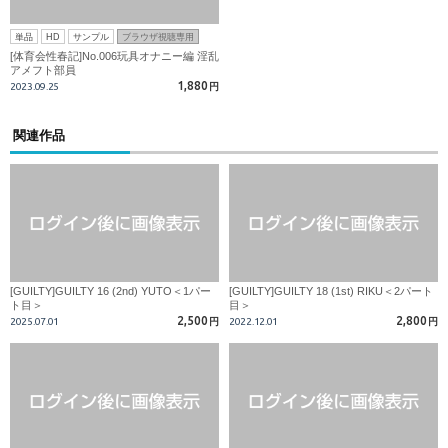
単品
HD
サンプル
ブラウザ視聴専用
[体育会性春記]No.006玩具オナニー編 淫乱
アメフト部員
1,880
2023.09.25
円
関連作品
[GUILTY]GUILTY 16 (2nd) YUTO＜1パー
[GUILTY]GUILTY 18 (1st) RIKU＜2パート
ト目＞
目＞
2,500
2,800
2025.07.01
円
2022.12.01
円