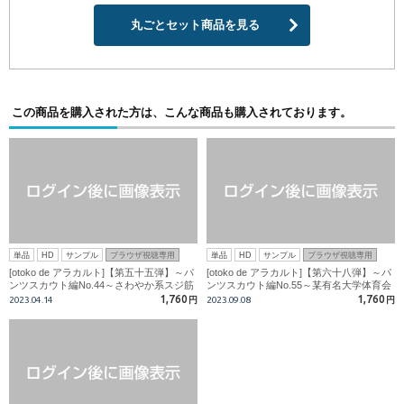
丸ごとセット商品を見る
この商品を購入された方は、こんな商品も購入されております。
単品
HD
サンプル
ブラウザ視聴専用
単品
HD
サンプル
ブラウザ視聴専用
[otoko de アラカルト]【第五十五弾】～パ
[otoko de アラカルト]【第六十八弾】～パ
ンツスカウト編No.44～さわやか系スジ筋
ンツスカウト編No.55～某有名大学体育会
大学生?男相手に童貞興奮MAX?
部員!!少年美BODY!!頭越えの大噴射!!
1,760
1,760
2023.04.14
円
2023.09.08
円