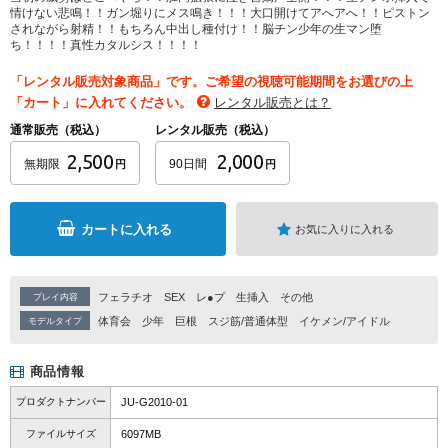
情けない悲鳴！！ガン堀りにメス鳴き！！！大口開けてアへアへ！！ピストン
されながら射精！！もちろん中出し種付け！！脳チン少年の生マン堕
ち！！！！真性カタルシス！！！！
「レンタル販売対象商品」です。ご希望の視聴可能期間をお選びの上
「カート」に入れてください。
レンタル販売とは？
通常販売（税込）
レンタル販売（税込）
2,500
2,000
無期限
90日間
円
円
カートに入れる
お気に入りに入れる
フェラチオ
SEX
レ●プ
生挿入
その他
プレイ内容
体育会
少年
巨根
スジ筋/普通体型
イケメン/アイドル
モデルタイプ
商品情報
プロダクトナンバー
JU-G2010-01
ファイルサイズ
6097MB