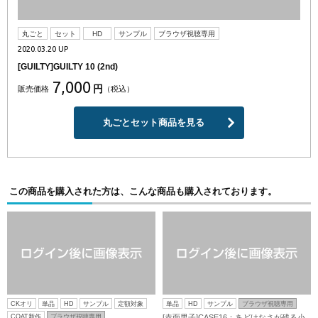
丸ごと
セット
HD
サンプル
ブラウザ視聴専用
2020.03.20 UP
[GUILTY]GUILTY 10 (2nd)
7,000
円
販売価格
（税込）
丸ごとセット商品を見る
この商品を購入された方は、こんな商品も購入されております。
CKオリ
単品
HD
サンプル
定額対象
単品
HD
サンプル
ブラウザ視聴専用
COAT新作
ブラウザ視聴専用
[赤面男子]CASE16：あどけなさが残る小