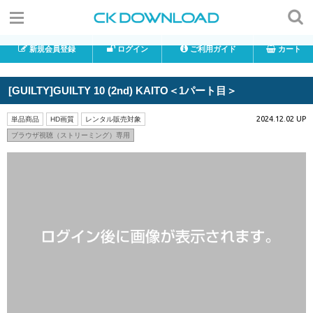
新規会員登録
ログイン
ご利用ガイド
カート
[GUILTY]GUILTY 10 (2nd) KAITO＜1パート目＞
2024.12.02 UP
単品商品
HD画質
レンタル販売対象
ブラウザ視聴（ストリーミング）専用