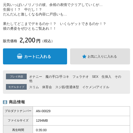
元気いっぱいノリノリの彼、余裕の表情でクリアしていくが…
生掘り！？ 中だし！？
だんだんと激しくなる内容に戸惑いも…
果たしてどこまでデキるのか！？ いくらゲットできるのか！？
彼の勇姿をぜひともご覧あれ！！
2,200
円
販売価格
（税込）
カートに入れる
お気に入りに入れる
オナニー
魔の手口/手コキ
フェラチオ
SEX
生挿入
その
プレイ内容
他
スリム
体育会
スジ筋/普通体型
イケメン/アイドル
モデルタイプ
商品情報
プロダクトナンバー
AN-00029
ファイルサイズ
1294MB
再生時間
0:35:00