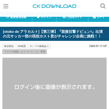
新規会員登録
ログイン
ご利用ガイド
カート
[otoko de アラカルト]【第三弾】『面接目撃ドピュン!』出演
の元サッカー部の現役ホスト君がチャレンジ企画に挑戦！！
2020.01.17 UP
単品商品
HD画質
サンプル動画あり
ブラウザ視聴（ストリーミング）専用