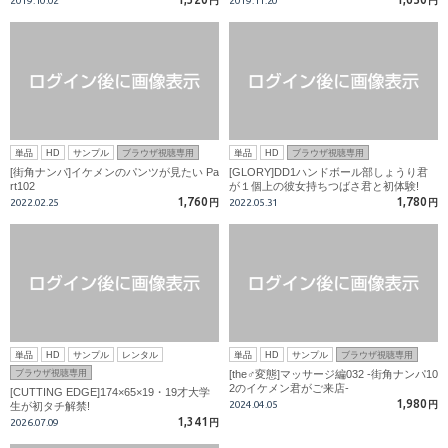
2019.10.02
円
2019.11.20
円
ドピュン!!
単品
HD
サンプル
ブラウザ視聴専用
単品
HD
ブラウザ視聴専用
[街角ナンパ]イケメンのパンツが見たい Pa
[GLORY]DD1ハンドボール部しょうり君
rt102
が１個上の彼女持ちつばさ君と初体験!
1,760
1,780
2022.02.25
円
2022.05.31
円
単品
HD
サンプル
レンタル
単品
HD
サンプル
ブラウザ視聴専用
ブラウザ視聴専用
[the♂変態]マッサージ編032 -街角ナンパ10
2のイケメン君がご来店-
[CUTTING EDGE]174×65×19・19才大学
1,980
2024.04.05
円
生が初タチ解禁!
1,341
2026.07.09
円