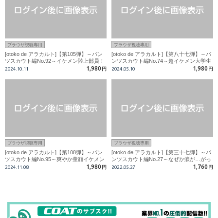
ブラウザ視聴専用
ブラウザ視聴専用
[otoko de アラカルト]【第105弾】～パン
[otoko de アラカルト]【第八十七弾】～パ
ツスカウト編No.92～イケメン陸上部員！
ンツスカウト編No.74～超イケメン大学生
部活帰り犯●れる！！
サッカー部員!19歳の濃厚ゼリー精子ドビ
1,980
1,980
2024.10.11
円
2024.05.10
円
ュン!ドロドロ!!
ブラウザ視聴専用
ブラウザ視聴専用
[otoko de アラカルト]【第108弾】～パン
[otoko de アラカルト]【第三十七弾】～パ
ツスカウト編No.95～爽やか童顔イケメン
ンツスカウト編No.27～なぜか涙が…がっ
大学生サッカー部員！大量精子ビュッ！ビ
ちりイケメン大学生が大量発射でセルフ顔
1,980
1,760
2024.11.08
円
2022.05.27
円
ュッ！ビュッ！！
射！！