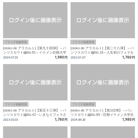
ブラウザ視聴専用
ブラウザ視聴専用
[otoko de アラカルト]【第九十四弾】～パ
[otoko de アラカルト]【第二十八弾】～パ
ンツスカウト編No.81～イケメン巨根大学
ンツスカウト編No.18～人生初のフェラを
生サッカー部員!亀頭がヤバい！！
男に奪われてしまうムキムキボディのイケ
1,980
1,760
2024.07.05
円
2022.01.07
円
メン18歳!!
ブラウザ視聴専用
ブラウザ視聴専用
[otoko de アラカルト]【第五十三弾】～パ
[otoko de アラカルト]【第102弾】～パン
ンツスカウト編No.42～いきなりフェラさ
ツスカウト編No.89～巨根イケメン大学生
れビックリ?18才イケメンサッカー部員?
野球部員！カメラマンの極上フェラで昇
1,760
1,980
2023.03.03
円
2024.09.20
円
天!!