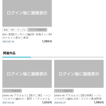
単品
HD
サンプル
ブラウザ視聴専用
[the♂変態]マッサージ編035 -街角ナンパ84
のイケメン君がご来店-
1,980
2025.05.16
円
関連作品
ブラウザ視聴専用
ブラウザ視聴専用
[otoko de アラカルト]【第十二弾】～パン
[otoko de アラカルト]【第138弾】～パン
ツスカウト編No.4～ 驚愕！！ディルドも
ツスカウト編No.124～プリケツ童貞野球
ずっぽりの極太デカマラ大学生！！
部員！男相手にビンビンMAX！！
1,650
1,980
2021.03.26
円
2026.02.27
円