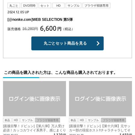
丸ごと
DVD同時
セット
HD
サンプル
ブラウザ視聴専用
2024.12.05 UP
[@nonke.com]WEB SELECTION 第5弾
6,600
16,280円
円
販売価格
（税込）
丸ごとセット商品を見る
この商品を購入された方は、こんな商品も購入されております。
単品
HD
サンプル
ブラウザ視聴専用
単品
HD
サンプル
ブラウザ視聴専用
[面接目撃！ドピュン]【第八弾】万人受け
[面接目撃！ドピュン]【第十六弾】元サッ
必須！カッコカワイイ系男子、感じまくり
カー部の現役ホスト!!チャラチャラしてそ
の絶頂生掘られイキ!!
うに見えてとっても純情男子君!!美チンで
1,320
1,650