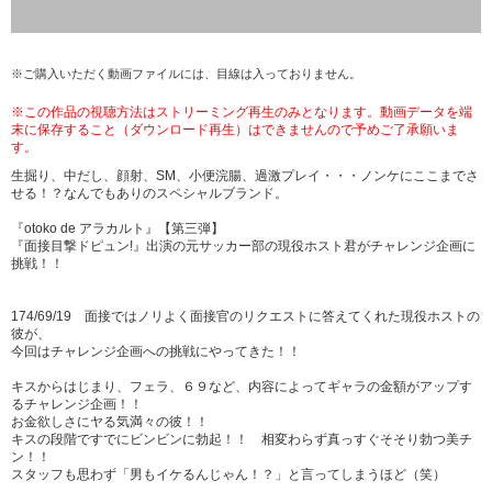
※ご購入いただく動画ファイルには、目線は入っておりません。
※この作品の視聴方法はストリーミング再生のみとなります。動画データを端
末に保存すること（ダウンロード再生）はできませんので予めご了承願いま
す。
生掘り、中だし、顔射、SM、小便浣腸、過激プレイ・・・ノンケにここまでさ
せる！？なんでもありのスペシャルブランド。
『otoko de アラカルト』【第三弾】
『面接目撃ドピュン!』出演の元サッカー部の現役ホスト君がチャレンジ企画に
挑戦！！
174/69/19 面接ではノリよく面接官のリクエストに答えてくれた現役ホストの
彼が、
今回はチャレンジ企画への挑戦にやってきた！！
キスからはじまり、フェラ、６９など、内容によってギャラの金額がアップす
るチャレンジ企画！！
お金欲しさにヤる気満々の彼！！
キスの段階ですでにビンビンに勃起！！ 相変わらず真っすぐそそり勃つ美チ
ン！！
スタッフも思わず「男もイケるんじゃん！？」と言ってしまうほど（笑）