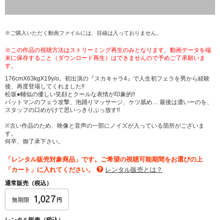
※ご購入いただく動画ファイルには、目線は入っておりません。
※この作品の視聴方法はストリーミング再生のみとなります。動画データを端
末に保存すること（ダウンロード再生）はできませんので予めご了承願いま
す。
176cmX63kgX19y/o。初出演の『スカキャラ4』で人生初フェラを男から経験
後、再度登場してくれました!!
松坂●輔似の優しい笑顔とクールな表情が印象的!!
バットマンのフェラ攻撃、泡踊りマッサージ、ケツ舐め… 最後は濃いーのを、
スタッフの口めがけて思いっきりぶっ放す!!
※古い作品のため、映像と音声の一部にノイズが入っている箇所がございま
す。
何卒、御了承下さい。
「レンタル販売対象商品」です。ご希望の視聴可能期間をお選びの上
「カート」に入れてください。
レンタル販売とは？
通常販売（税込）
1,027
無期限
円