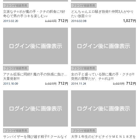
ブラウザ視聴専用
ブラウザ視聴専用
立派なチ○ポが魔の手・クチの餌食に!!好
どんちゃんエロ騒ぎ勃発!! 仲間3人がやり
奇心で男の手コキを楽しむ♪♪
たい放題☆☆
712
1,027
2015.02.20
1,027円
円
2016.02.08
円
ブラウザ視聴専用
ブラウザ視聴専用
アナル拡張に悶絶!! 魔の手の快感に負け…
女の子と盛っている隙に魔の手・クチが!!
大量発射!!!
突然の襲撃だが、チ○ポは!!!
712
712
2015.10.09
1,027円
円
2014.11.24
1,027円
円
ブラウザ視聴専用
ブラウザ視聴専用
サンバイザーを飛び越す精子!! クールなイ
大学１年生のピチピチイケＭＥＮ１８才を