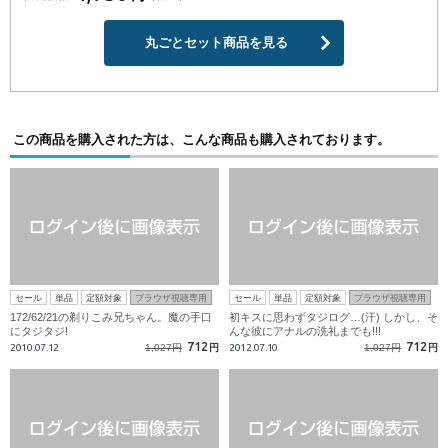
丸ごとセット商品を見る
この商品を購入された方は、こんな商品も購入されております。
セール
単品
定額対象
ブラウザ視聴専用
セール
単品
定額対象
ブラウザ視聴専用
172/62/21の剃りこみ兄ちゃん。魔の手口
初キスに思わずタジログ…(汗) しかし、そ
にタジタジ!
んな彼にアナルの洗礼までも!!!
712
712
2010.07.12
1,027円
円
2012.07.10
1,027円
円