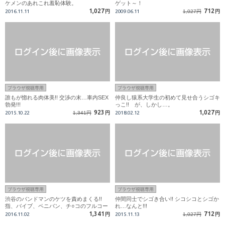
ケメンのあれこれ羞恥体験。
ゲット～！
1,027
712
2016.11.11
円
2009.06.11
1,027円
円
ブラウザ視聴専用
ブラウザ視聴専用
誰もが惚れる肉体美!! 交渉の末…車内SEX
仲良し猿系大学生の初めて見せ合うシゴキ
勃発!!!
っこ!! が、しかし…。
923
1,027
2015.10.22
1,341円
円
2018.02.12
円
ブラウザ視聴専用
ブラウザ視聴専用
渋谷のバンドマンのケツを責めまくる!!
仲間同士でシゴき合い!! シコシコとシゴか
指、バイブ、ペニバン、チ○コのフルコー
れ…なんと!!!
ス!!
1,341
712
2016.11.02
円
2015.11.13
1,027円
円