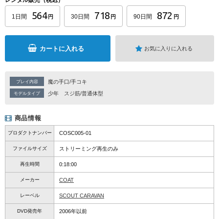
レンタル販売（税込）
564
718
872
1日間
30日間
90日間
円
円
円
カートに入れる
お気に入りに入れる
魔の手口/手コキ
プレイ内容
少年
スジ筋/普通体型
モデルタイプ
商品情報
プロダクトナンバー
COSC005-01
ファイルサイズ
ストリーミング再生のみ
再生時間
0:18:00
メーカー
COAT
レーベル
SCOUT CARAVAN
DVD発売年
2006年以前