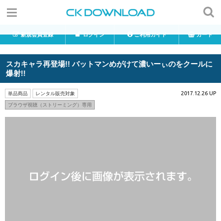
新規会員登録
ログイン
ご利用ガイド
カート
スカキャラ再登場!! バットマンめがけて濃いーぃのをクールに
爆射!!
2017.12.26 UP
単品商品
レンタル販売対象
ブラウザ視聴（ストリーミング）専用