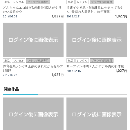
単品
レンタル
ブラウザ視聴専用
単品
レンタル
ブラウザ視聴専用
どんちゃんエロ騒ぎ勃発!! 仲間3人がやり
浪速イケ兄弟・兄編!! 常に先走ってるや
たい放題☆☆
ん!!脅威の大量発射、首元直撃!!
1,027
1,027
2016.02.08
円
2016.12.21
円
単品
レンタル
ブラウザ視聴専用
単品
レンタル
ブラウザ視聴専用
体育会系ノンケ!! 玉舐めされながらセルフ
サーフィン仲間２人がアナル責め初体験
顔射!!
1,027
2017.02.16
円
1,027
2017.02.22
円
関連作品