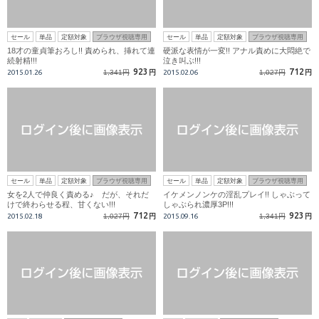
セール
単品
定額対象
ブラウザ視聴専用
セール
単品
定額対象
ブラウザ視聴専用
18才の童貞筆おろし!! 責められ、挿れて連
硬派な表情が一変!! アナル責めに大悶絶で
続射精!!!
泣き叫ぶ!!!
923
712
2015.01.26
1,341円
円
2015.02.06
1,027円
円
セール
単品
定額対象
ブラウザ視聴専用
セール
単品
定額対象
ブラウザ視聴専用
女を2人で仲良く責める♪ だが、それだ
イケメンノンケの淫乱プレイ!! しゃぶって
けで終わらせる程、甘くない!!!
しゃぶられ濃厚3P!!!
712
923
2015.02.18
1,027円
円
2015.09.16
1,341円
円