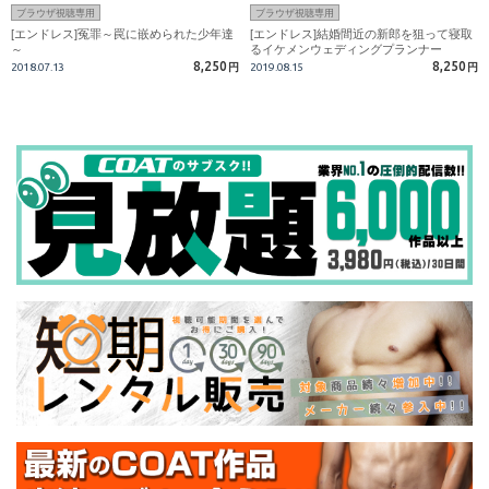
ブラウザ視聴専用
ブラウザ視聴専用
[エンドレス]冤罪～罠に嵌められた少年達
[エンドレス]結婚間近の新郎を狙って寝取
～
るイケメンウェディングプランナー
8,250
8,250
2018.07.13
円
2019.08.15
円