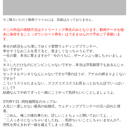
※ご購入いただく動画ファイルには、目線は入っておりません。
※この作品の視聴方法はストリーミング再生のみとなります。動画データを端
末に保存すること（ダウンロード再生）はできませんので予めご了承願いま
す。
幸せの絶頂をぶち壊してゆくド変態ウェディングプランナー。
幸せそうなお二人を見てると、羨ましくなっちゃうんです。
一生の愛、本当に誓えますか?「今のうちに…ザーメンぶっ放しちゃいましょ
う。」
キスしただけなのにビンビンじゃないですか…本当は浮気願望でもあるんじゃ
ないですか?
セックスもマンネリなんじゃないですか?僕のほうが、アナルの締まりよくない
ですか?
こういうスリルたまんない…ズコズコズコズコお尻もっとおちんぽでいっぱい
にして!!
結婚なんてやめてずっと一緒にこうやって気持ちいいことしましょうよ。
STORY 01 -同性婚間近のカップル-
人生に一度しかない最高の結婚式。ウェディングプランナーの元へ訪れた僕
達。
「ごめん。俺この後仕事だわ。詳しいことちょっと聞いておいてよ。」
「二人っきりになっちゃいましたね。…気持ちいいことしちゃいませんか?」
理性を抑えきれず一線を越えてしまった僕は。