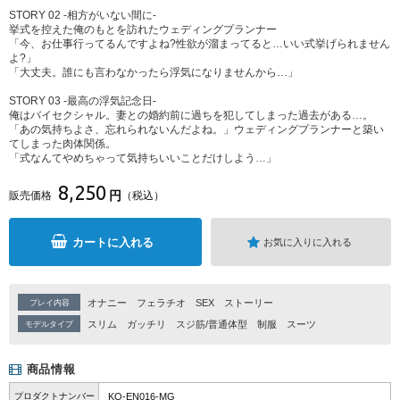
STORY 02 -相方がいない間に-
挙式を控えた俺のもとを訪れたウェディングプランナー
「今、お仕事行ってるんですよね?性欲が溜まってると…いい式挙げられません
よ?」
「大丈夫。誰にも言わなかったら浮気になりませんから…」
STORY 03 -最高の浮気記念日-
俺はバイセクシャル。妻との婚約前に過ちを犯してしまった過去がある…。
「あの気持ちよさ、忘れられないんだよね。」ウェディングプランナーと築い
てしまった肉体関係。
「式なんてやめちゃって気持ちいいことだけしよう…」
8,250
円
販売価格
（税込）
カートに入れる
お気に入りに入れる
オナニー
フェラチオ
SEX
ストーリー
プレイ内容
スリム
ガッチリ
スジ筋/普通体型
制服
スーツ
モデルタイプ
商品情報
プロダクトナンバー
KO-EN016-MG