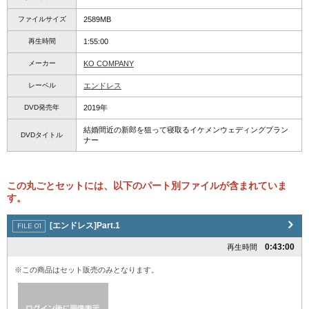
ファイルサイズ
2589MB
再生時間
1:55:00
メーカー
KO COMPANY
レーベル
エンドレス
DVD発売年
2019年
結婚間近の新郎を狙って寝取るイケメンウェディングプラン
DVDタイトル
ナー
この丸ごとセットには、以下のパート別ファイルが含まれていま
す。
[エンドレス]Part.1
0:43:00
再生時間
※この商品はセット販売のみとなります。