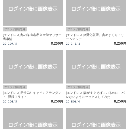
ブラウザ視聴専用
ブラウザ視聴専用
[エンドレス]都内某有名私立大学ヤリサー
[エンドレス]M男化願望。責めまくりドリ
裏事情
ームマッチ
8,250
8,250
2019.07.15
円
2019.12.12
円
ブラウザ視聴専用
ブラウザ視聴専用
[エンドレス]男性CA -キャビンアテンダン
[エンドレス]妻がすぐそばにいるのに…バ
ト- 淫猥フライト
レないようにセックスしてみた
8,250
8,250
2019.05.15
円
2018.06.14
円