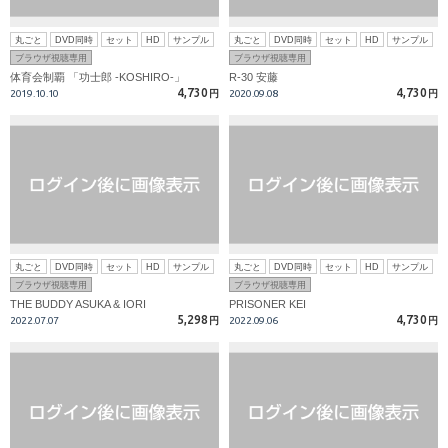
丸ごと
DVD同時
セット
HD
サンプル
丸ごと
DVD同時
セット
HD
サンプル
ブラウザ視聴専用
ブラウザ視聴専用
体育会制覇 「功士郎 -KOSHIRO-」
R-30 安藤
4,730
4,730
2019.10.10
円
2020.09.08
円
丸ごと
DVD同時
セット
HD
サンプル
丸ごと
DVD同時
セット
HD
サンプル
ブラウザ視聴専用
ブラウザ視聴専用
THE BUDDY ASUKA & IORI
PRISONER KEI
5,298
4,730
2022.07.07
円
2022.09.06
円