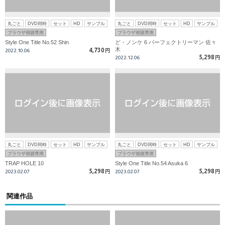
丸ごと
DVD同時
セット
HD
サンプル
丸ごと
DVD同時
セット
HD
サンプル
ブラウザ視聴専用
ブラウザ視聴専用
Style One Title No.52 Shin
ど・ノンケ 6 パーフェクトリーマン 佐々
木
4,730
2022.10.06
円
5,298
2022.12.06
円
丸ごと
DVD同時
セット
HD
サンプル
丸ごと
DVD同時
セット
HD
サンプル
ブラウザ視聴専用
ブラウザ視聴専用
TRAP HOLE 10
Style One Title No.54 Asuka 6
5,298
5,298
2023.02.07
円
2023.02.07
円
関連作品