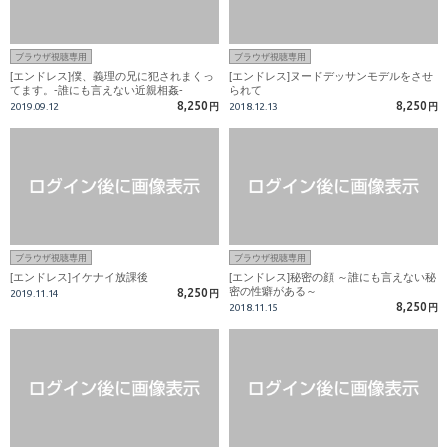
ブラウザ視聴専用
ブラウザ視聴専用
[エンドレス]僕、義理の兄に犯されまくっ
[エンドレス]ヌードデッサンモデルをさせ
てます。-誰にも言えない近親相姦‐
られて
8,250
8,250
2019.09.12
円
2018.12.13
円
ブラウザ視聴専用
ブラウザ視聴専用
[エンドレス]イケナイ放課後
[エンドレス]秘密の顔 ～誰にも言えない秘
密の性癖がある～
8,250
2019.11.14
円
8,250
2018.11.15
円