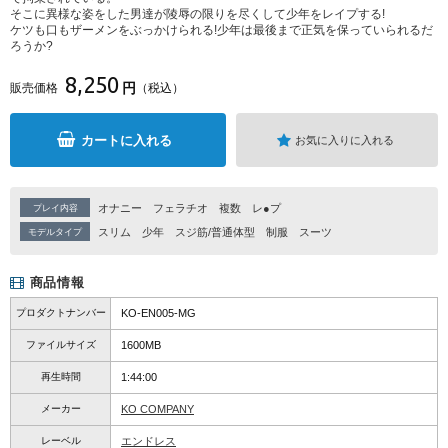
そこに異様な姿をした男達が陵辱の限りを尽くして少年をレイプする!
ケツも口もザーメンをぶっかけられる!少年は最後まで正気を保っていられるだ
ろうか?
8,250
円
販売価格
（税込）
カートに入れる
お気に入りに入れる
オナニー
フェラチオ
複数
レ●プ
プレイ内容
スリム
少年
スジ筋/普通体型
制服
スーツ
モデルタイプ
商品情報
プロダクトナンバー
KO-EN005-MG
ファイルサイズ
1600MB
再生時間
1:44:00
メーカー
KO COMPANY
レーベル
エンドレス