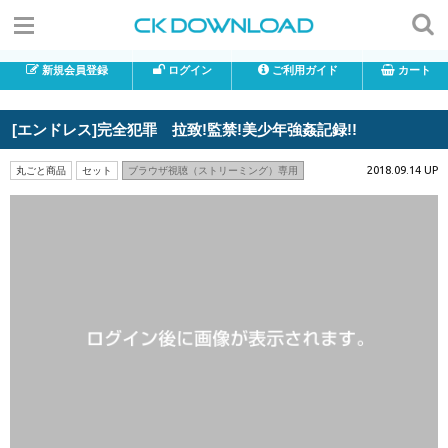
新規会員登録
ログイン
ご利用ガイド
カート
[エンドレス]完全犯罪 拉致!監禁!美少年強姦記録!!
2018.09.14 UP
丸ごと商品
セット
ブラウザ視聴（ストリーミング）専用