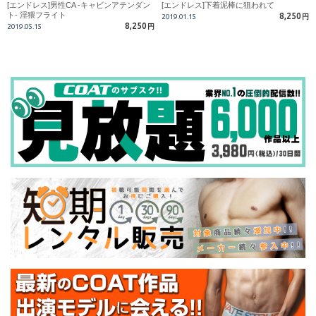
[エンドレス]男性CA -キャビンアテンダン
[エンドレス]下着泥棒に狙われて
ト- 淫猥フライト
8,250
2019.01.15
円
8,250
2019.05.15
円