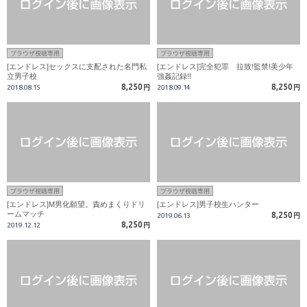
ブラウザ視聴専用
ブラウザ視聴専用
[エンドレス]セックスに支配された名門私
[エンドレス]完全犯罪 拉致!監禁!美少年
立男子校
強姦記録!!
8,250
8,250
2018.08.15
円
2018.09.14
円
ブラウザ視聴専用
ブラウザ視聴専用
[エンドレス]M男化願望。責めまくりドリ
[エンドレス]男子校生ハンター
ームマッチ
8,250
2019.06.13
円
8,250
2019.12.12
円