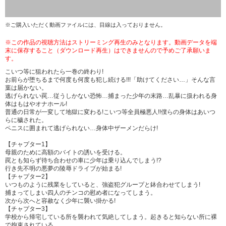
※ご購入いただく動画ファイルには、目線は入っておりません。
※この作品の視聴方法はストリーミング再生のみとなります。動画データを端
末に保存すること（ダウンロード再生）はできませんので予めご了承願いま
す。
こいつ等に狙われたら一巻の終わり!
お前らが堕ちるまで何度も何度も犯し続ける!!!「助けてください…」そんな言
葉は届かない。
逃げられない罠…従うしかない恐怖…捕まった少年の末路…乱暴に扱われる身
体はもはやオナホール!
普通の日常が一変して地獄に変わる!こいつ等全員極悪人!!僕らの身体はあいつ
らに穢された。
ペニスに囲まれて逃げられない…身体中ザーメンだらけ!
【チャプター1】
母親のために高額のバイトの誘いを受ける。
罠とも知らず待ち合わせの車に少年は乗り込んでしまう!?
行き先不明の悪夢の陵辱ドライブが始まる!
【チャプター2】
いつものように残業をしていると、強盗犯グループと鉢合わせてしまう!
捕まってしまい四人のチンコの慰め者になってしまう。
次から次へと容赦なく少年に襲い掛かる!
【チャプター3】
学校から帰宅している所を襲われて気絶してしまう。起きると知らない所に裸
で拘束されている。