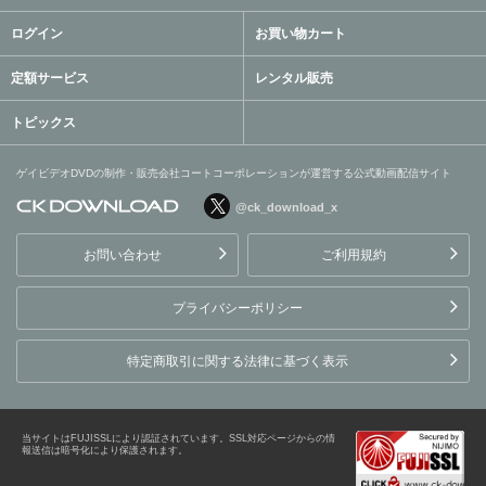
ログイン
お買い物カート
定額サービス
レンタル販売
トピックス
ゲイビデオDVDの制作・販売会社コートコーポレーションが運営する公式動画配信サイト
@ck_download_x
ゲイビデオDVDの制作・販
売会社コートコーポレーシ
お問い合わせ
ご利用規約
ョンが運営する公式動画配
信サイト
プライバシーポリシー
特定商取引に関する法律に基づく表示
当サイトはFUJISSLにより認証されています。SSL対応ページからの情
報送信は暗号化により保護されます。