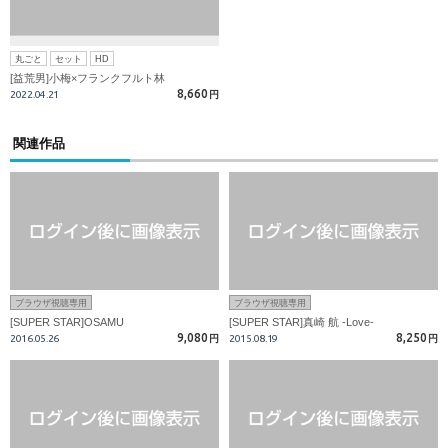
丸ごと
セット
HD
[益荒男]小梅×フランクフルト林
8,660
2022.04.21
円
関連作品
ブラウザ視聴専用
ブラウザ視聴専用
[SUPER STAR]OSAMU
[SUPER STAR]真崎 航 -Love-
9,080
8,250
2016.05.26
円
2015.08.19
円