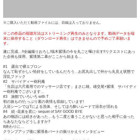
※ご購入いただく動画ファイルには、目線は入っておりません。
※この作品の視聴方法はストリーミング再生のみとなります。動画データを端
末に保存すること（ダウンロード再生）はできませんので予めご了承願いま
す。
遂に完成…!!全編撮りおろし!瑞木紫瑛の今を丸ごと曝け出す!!リクエストにあっ
た企画も採用、紫瑛第二幕がここから始まる…
#1 露出で裸エプロン
なんて恥ずかしい恰好をしているんだろう…お尻丸出しで外から丸見え状態で
淫乱ファック
#2 サバイディー樹利庵
「当店は六尺着用でのマッサージ店です」まさに雄。雄交尾×紫瑛 サバイディ
ー樹利庵でございます…
#3 旅館でいろいろ with T
初の旅もの!たっぷり素の表情も収録しています!
入浴シーンではTによる洗体、そしてほろ酔いムードで浴衣が淫れる
#4 続 -花束を君に- sequel of SAY GOOD BYE
あの物語には続きがあった…もう二度と逢うことがないと思った相手に会った
らあなたならどうしますか?
#終わりに…
クランプアップ後に紫瑛各パートの振りかえりインタビュー