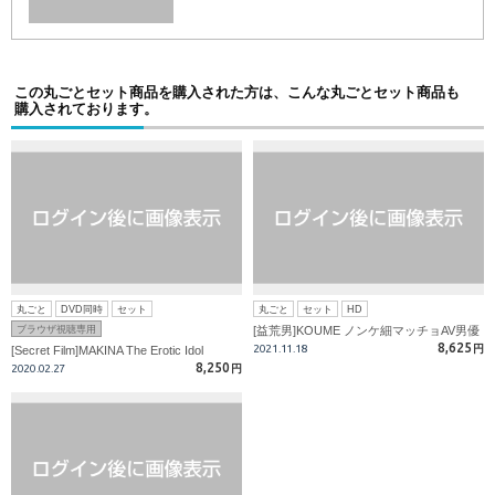
この丸ごとセット商品を購入された方は、こんな丸ごとセット商品も
購入されております。
丸ごと
DVD同時
セット
丸ごと
セット
HD
ブラウザ視聴専用
[益荒男]KOUME ノンケ細マッチョAV男優
8,625
2021.11.18
円
[Secret Film]MAKINA The Erotic Idol
8,250
2020.02.27
円