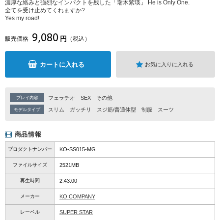
濃厚な絡みと強烈なインパクトを残した「瑞木紫瑛」 He is Only One.
全てを受け止めてくれますか?
Yes my road!
9,080
円
販売価格
（税込）
カートに入れる
お気に入りに入れる
フェラチオ
SEX
その他
プレイ内容
スリム
ガッチリ
スジ筋/普通体型
制服
スーツ
モデルタイプ
商品情報
プロダクトナンバー
KO-SS015-MG
ファイルサイズ
2521MB
再生時間
2:43:00
メーカー
KO COMPANY
レーベル
SUPER STAR