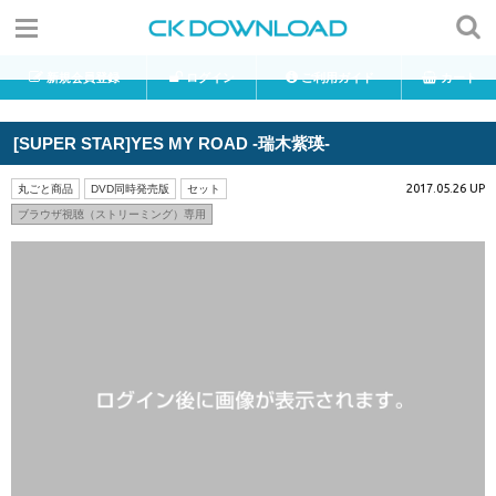
新規会員登録
ログイン
ご利用ガイド
カート
[SUPER STAR]YES MY ROAD -瑞木紫瑛-
2017.05.26 UP
丸ごと商品
DVD同時発売版
セット
ブラウザ視聴（ストリーミング）専用