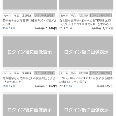
セール
単品
定額対象
ブラウザ視聴専用
セール
単品
定額対象
ブラウザ視聴専用
若手モデルと淫乱3P!!3連結FUCKで喘ぎま
自ら腰を振りチ○ポを求めるTERU!!念願叶
くる!!!
ったSEXはエロス全開でNAGIを求める!!!
1,446
1,132
2014.05.16
2,074円
円
2014.05.14
1,655円
円
セール
単品
定額対象
ブラウザ視聴専用
セール
単品
定額対象
ブラウザ視聴専用
先輩後輩なんて関係ない!!欲望の赴くまま
『Story 4th』OFFSHOT☆可愛すぎる彼等
2人は乱れる!!!
の素顔はファン必見♪
1,132
397
2014.05.12
1,655円
円
2014.03.05
712円
円