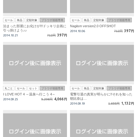
セール
単品
定額対象
ブラウザ視聴専用
セール
単品
定額対象
ブラウザ視聴専用
泊まった部屋にお化けが!!!ドッキリ企画に
Nagiism version2.0 OFFSHOT
引っ掛けよう♪♪
397
2014.10.06
712円
円
397
2014.10.21
712円
円
丸ごと
セール
セット
ブラウザ視聴専用
セール
単品
定額対象
ブラウザ視聴専用
I LOVE HOT 4 ～温泉へ行こう 4～
電撃引退の真実が明らかに!!それを知った
朝比奈は…
4,066
2014.09.25
5,298円
円
1,132
2014.09.19
1,655円
円