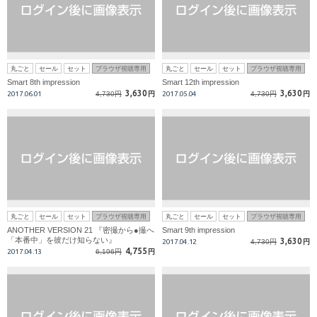
丸ごと
セール
セット
ブラウザ視聴専用
丸ごと
セール
セット
ブラウザ視聴専用
Smart 8th impression
Smart 12th impression
3,630
3,630
2017.06.01
4,730円
円
2017.05.04
4,730円
円
丸ごと
セール
セット
ブラウザ視聴専用
丸ごと
セール
セット
ブラウザ視聴専用
ANOTHER VERSION 21 『密撮から●撮へ
Smart 9th impression
「本番中」を彼だけ知らない』
3,630
2017.04.12
4,730円
円
4,755
2017.04.13
6,196円
円