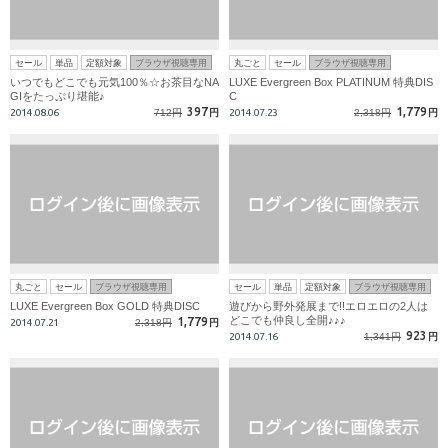
セール
単品
定額対象
ブラウザ視聴専用
丸ごと
セール
ブラウザ視聴専用
いつでもどこでも元気100％☆お茶目なNA
LUXE Evergreen Box PLATINUM 特典DIS
GIをたっぷり堪能♪
C
397
1,779
2014.08.06
712円
円
2014.07.23
2,318円
円
丸ごと
セール
ブラウザ視聴専用
セール
単品
定額対象
ブラウザ視聴専用
LUXE Evergreen Box GOLD 特典DISC
遊びから野外発展まで!!エロエロの2人は
どこでも仲良し全開♪♪♪
1,779
2014.07.21
2,318円
円
923
2014.07.16
1,341円
円