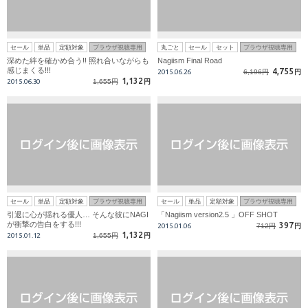
セール
単品
定額対象
ブラウザ視聴専用
丸ごと
セール
セット
ブラウザ視聴専用
深めた絆を確かめ合う!! 照れ合いながらも
Nagiism Final Road
感じまくる!!!
4,755
2015.06.26
6,196円
円
1,132
2015.06.30
1,655円
円
セール
単品
定額対象
ブラウザ視聴専用
セール
単品
定額対象
ブラウザ視聴専用
引退に心が揺れる優人… そんな彼にNAGI
「Nagiism version2.5 」OFF SHOT
が衝撃の告白をする!!!
397
2015.01.06
712円
円
1,132
2015.01.12
1,655円
円