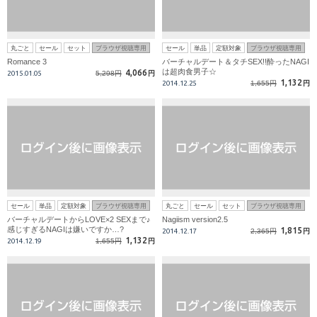
丸ごと
セール
セット
ブラウザ視聴専用
セール
単品
定額対象
ブラウザ視聴専用
Romance 3
バーチャルデート＆タチSEX!!酔ったNAGI
は超肉食男子☆
4,066
2015.01.05
5,298円
円
1,132
2014.12.25
1,655円
円
セール
単品
定額対象
ブラウザ視聴専用
丸ごと
セール
セット
ブラウザ視聴専用
バーチャルデートからLOVE×2 SEXまで♪
Nagiism version2.5
感じすぎるNAGIは嫌いですか…?
1,815
2014.12.17
2,365円
円
1,132
2014.12.19
1,655円
円