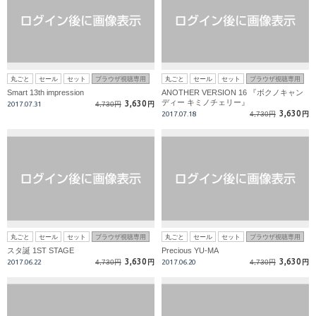
丸ごと
セール
セット
ブラウザ視聴専用
丸ごと
セール
セット
ブラウザ視聴専用
Smart 13th impression
ANOTHER VERSION 16 『ボクノキャン
ディー キミノチェリー』
3,630
2017.07.31
4,730円
円
3,630
2017.07.18
4,730円
円
丸ごと
セール
セット
ブラウザ視聴専用
丸ごと
セール
セット
ブラウザ視聴専用
スタ誕 1ST STAGE
Precious YU-MA
3,630
3,630
2017.06.22
4,730円
円
2017.06.20
4,730円
円