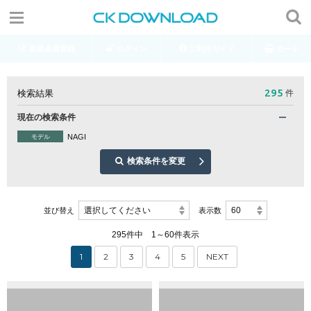
新規会員登録
ログイン
ご利用ガイド
カート
295
検索結果
件
現在の検索条件
NAGI
モデル
検索条件を変更
選択してください
60
並び替え
表示数
295件中 1～60件表示
1
2
3
4
5
NEXT