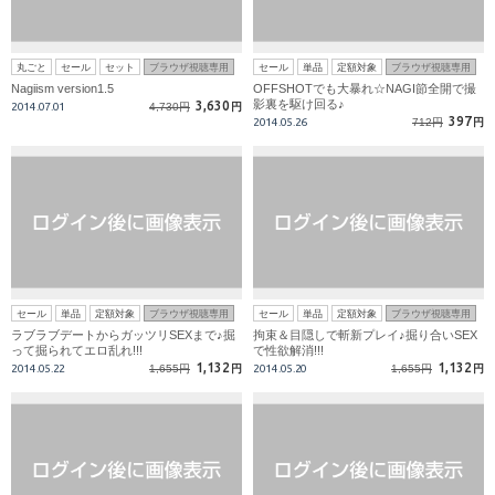
丸ごと
セール
セット
ブラウザ視聴専用
セール
単品
定額対象
ブラウザ視聴専用
Nagiism version1.5
OFFSHOTでも大暴れ☆NAGI節全開で撮
影裏を駆け回る♪
3,630
2014.07.01
4,730円
円
397
2014.05.26
712円
円
セール
単品
定額対象
ブラウザ視聴専用
セール
単品
定額対象
ブラウザ視聴専用
ラブラブデートからガッツリSEXまで♪掘
拘束＆目隠しで斬新プレイ♪掘り合いSEX
って掘られてエロ乱れ!!!
で性欲解消!!!
1,132
1,132
2014.05.22
1,655円
円
2014.05.20
1,655円
円