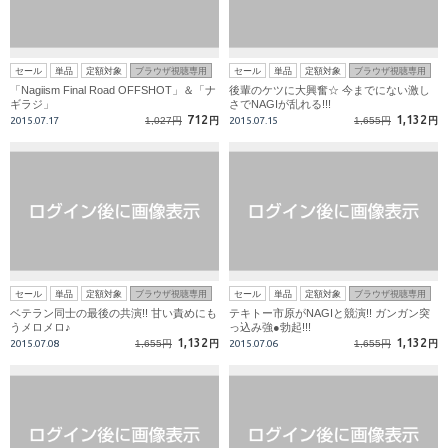
セール
単品
定額対象
ブラウザ視聴専用
セール
単品
定額対象
ブラウザ視聴専用
「Nagiism Final Road OFFSHOT」＆「ナ
後輩のケツに大興奮☆ 今までにない激し
ギラジ」
さでNAGIが乱れる!!!
712
1,132
2015.07.17
1,027円
円
2015.07.15
1,655円
円
セール
単品
定額対象
ブラウザ視聴専用
セール
単品
定額対象
ブラウザ視聴専用
ベテラン同士の最後の共演!! 甘い責めにも
テキトー市原がNAGIと競演!! ガンガン突
うメロメロ♪
っ込み強●勃起!!!
1,132
1,132
2015.07.08
1,655円
円
2015.07.06
1,655円
円