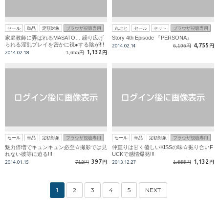
セール
単品
定額対象
ブラウザ視聴専用
丸ごと
セール
セット
ブラウザ視聴専用
家庭教師に弄ばれるMASATO… 繰り広げ
Story 4th Episode 『PERSONA』
られる淫乱プレイを密かに視●する陰が!!!
4,755
2014.02.14
6,196円
円
1,132
2014.02.18
1,655円
円
セール
単品
定額対象
ブラウザ視聴専用
セール
単品
定額対象
ブラウザ視聴専用
魅力倍増でキュンキュン必至☆撮影では見
仲直りは甘く優しいKISSの味☆掘り合いF
れない彼等に迫る!!!
UCKで感情爆発!!!
397
1,132
2014.01.15
712円
円
2013.12.27
1,655円
円
1
2
3
4
5
NEXT