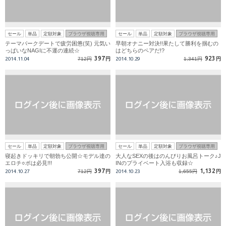
セール
単品
定額対象
ブラウザ視聴専用
セール
単品
定額対象
ブラウザ視聴専用
テーマパークデートで疲労困憊(笑) 元気い
早朝オナニー対決!!果たして勝利を掴むの
っぱいなNAGIに不運の連続☆
はどちらのペアだ!?
397
923
2014.11.04
712円
円
2014.10.29
1,341円
円
セール
単品
定額対象
ブラウザ視聴専用
セール
単品
定額対象
ブラウザ視聴専用
寝起きドッキリで朝勃ち公開☆モデル達の
大人なSEXの後はのんびりお風呂トーク♪J
エロチ○ポは必見!!!
INのプライベート入浴も収録☆
397
1,132
2014.10.27
712円
円
2014.10.23
1,655円
円