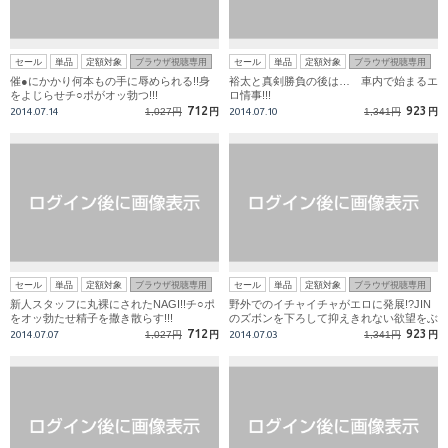
セール
単品
定額対象
ブラウザ視聴専用
セール
単品
定額対象
ブラウザ視聴専用
催●にかかり何本もの手に辱められる!!身
裕太と真剣勝負の後は… 車内で始まるエ
をよじらせチ○ポがオッ勃つ!!!
ロ情事!!!
712
923
2014.07.14
1,027円
円
2014.07.10
1,341円
円
セール
単品
定額対象
ブラウザ視聴専用
セール
単品
定額対象
ブラウザ視聴専用
新人スタッフに丸裸にされたNAGI!!チ○ポ
野外でのイチャイチャがエロに発展!?JIN
をオッ勃たせ精子を撒き散らす!!!
のズボンを下ろして抑えきれない欲望をぶ
つける!!!
712
923
2014.07.07
1,027円
円
2014.07.03
1,341円
円