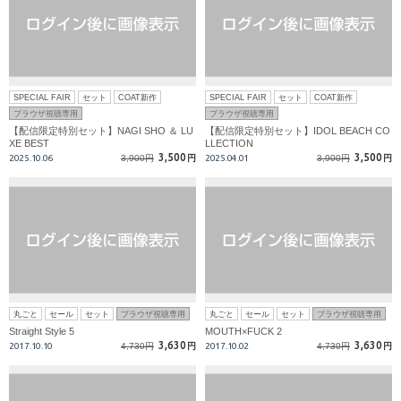
SPECIAL FAIR
セット
COAT新作
SPECIAL FAIR
セット
COAT新作
ブラウザ視聴専用
ブラウザ視聴専用
【配信限定特別セット】NAGI SHO ＆ LU
【配信限定特別セット】IDOL BEACH CO
XE BEST
LLECTION
3,500
3,500
2025.10.06
3,900円
円
2025.04.01
3,900円
円
丸ごと
セール
セット
ブラウザ視聴専用
丸ごと
セール
セット
ブラウザ視聴専用
Straight Style 5
MOUTH×FUCK 2
3,630
3,630
2017.10.10
4,730円
円
2017.10.02
4,730円
円