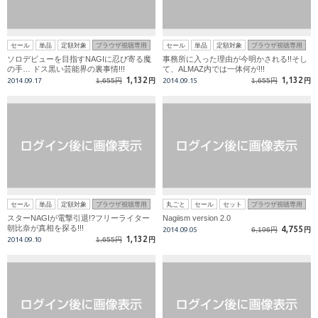
セール
単品
定額対象
ブラウザ視聴専用
セール
単品
定額対象
ブラウザ視聴専用
ソロデビューを目指すNAGIに忍び寄る魔
事務所に入った理由が今明かされる!!そし
の手… ドス黒い芸能界の裏事情!!!
て、ALMAZ内では一体何が!!!
1,132
1,132
2014.09.17
1,655円
円
2014.09.15
1,655円
円
セール
単品
定額対象
ブラウザ視聴専用
丸ごと
セール
セット
ブラウザ視聴専用
スターNAGIが電撃引退!?フリーライター
Nagiism version 2.0
朝比奈が真相を探る!!!
4,755
2014.09.05
6,196円
円
1,132
2014.09.10
1,655円
円