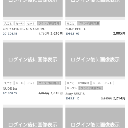
丸ごと
セール
セット
ブラウザ視聴専用
丸ごと
ブラウザ視聴専用
ONLY SHINING STAR AYUMU
NUDE BEST C
3,630
2,885
2017.01.18
4,730円
円
2016.11.07
円
丸ごと
セール
セット
ブラウザ視聴専用
丸ごと
DVD同時
セール
セット
NUDE 1st
サンプル
ブラウザ視聴専用
3,630
2016.09.05
4,730円
円
Story BEST B
2,214
2015.11.10
2,885円
円