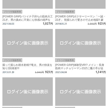
ブラウザ視聴専用
ブラウザ視聴専用
[POWER GRIP]バツイチ子持ちの筋肉大工
[POWER GRIP]ボクサーリーマン「一誠・
21才、男の責めに不覚にも快感の雄声を
22才」 初掘られで驚きの寸止め地獄!! 豪
上げ…!!
快掘られイキでザーメンまみれ!!!
1,027
923
2021.06.03
円
2018.05.21
1,341円
円
ブラウザ視聴専用
ブラウザ視聴専用
掘って掘られ噴水射精!?竜太、男の快楽を
[POWER GRIP]体験型VR!? メイン・長身
知り2回発射!!!
筋肉マッチョリーマン23才に魔の手が迫
る!!
923
1,341
2013.01.29
1,341円
円
2025.06.04
円