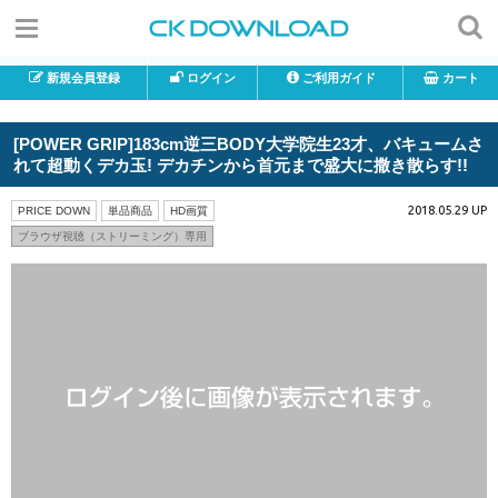
新規会員登録
ログイン
ご利用ガイド
カート
[POWER GRIP]183cm逆三BODY大学院生23才、バキュームさ
れて超動くデカ玉! デカチンから首元まで盛大に撒き散らす!!
2018.05.29 UP
PRICE DOWN
単品商品
HD画質
ブラウザ視聴（ストリーミング）専用