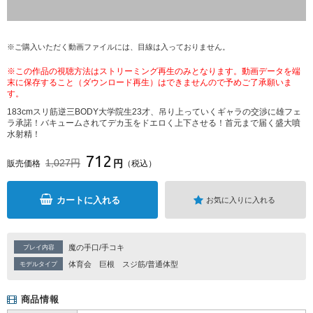
※ご購入いただく動画ファイルには、目線は入っておりません。
※この作品の視聴方法はストリーミング再生のみとなります。動画データを端
末に保存すること（ダウンロード再生）はできませんので予めご了承願いま
す。
183cmスリ筋逆三BODY大学院生23才、吊り上っていくギャラの交渉に雄フェ
ラ承諾！バキュームされてデカ玉をドエロく上下させる！首元まで届く盛大噴
水射精！
712
1,027円
円
販売価格
（税込）
カートに入れる
お気に入りに入れる
魔の手口/手コキ
プレイ内容
体育会
巨根
スジ筋/普通体型
モデルタイプ
商品情報