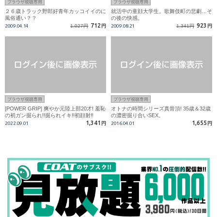
ブラウザ視聴専用
ブラウザ視聴専用
２６歳トラック野郎好青年カッコイイのに
就活中の童顔大学生。歌舞伎町の悲劇…そ
風俗通い？？
の後の快感。
712
923
2009.04.14
1,027円
円
2009.08.21
1,341円
円
ブラウザ視聴専用
ブラウザ視聴専用
[POWER GRIP] 爽やか元陸上部20才! 羞恥
オトナの時間シリーズ真骨頂! 35歳＆32歳
の初ガン掘られ!!掘られイキ!!初顔射!!
の濃密掘り合いSEX。
1,341
1,655
2022.09.01
円
2016.04.01
円