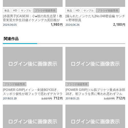
単品
HD
サンプル
ブラウザ視聴専用
単品
HD
サンプル
ブラウザ視聴専用
[赤面男子]CASE30：小●校の先生志望！教
[撮られたノンケたち]No.048密会編 ヤンチ
育実習大学生22歳イケメンデカ尻巨根が
ャ野球部員
白目ドライ逝き連発！！
1,980
2,180
2026.06.05
円
2026.06.26
円
関連作品
ブラウザ視聴専用
ブラウザ視聴専用
[POWER GRIP]メイン・剣道BOY20才、
[POWER GRIP]ツル肌プリケツ童貞水泳部
スッポリ仮性が雄フェラで思わずデカマラ
18才。初フェラを男に奪われ思わずフル
勃ち!!
勃起!
712
712
2018.03.29
1,027円
円
2018.05.25
1,027円
円