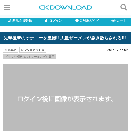
新規会員登録
ログイン
ご利用ガイド
カート
先輩後輩のオナニーを激撮!! 大量ザーメンが撒き散らされる!!!
2015.12.25 UP
単品商品
レンタル販売対象
ブラウザ視聴（ストリーミング）専用