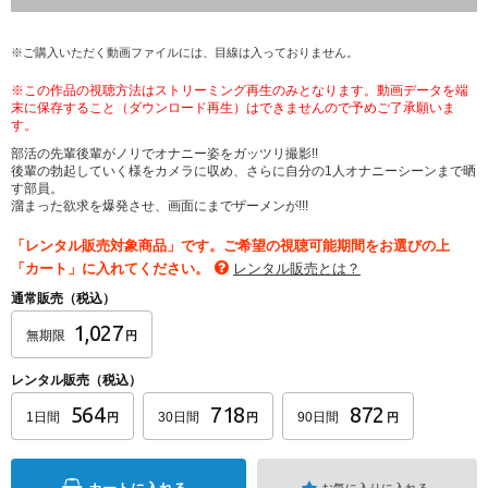
※ご購入いただく動画ファイルには、目線は入っておりません。
※この作品の視聴方法はストリーミング再生のみとなります。動画データを端
末に保存すること（ダウンロード再生）はできませんので予めご了承願いま
す。
部活の先輩後輩がノリでオナニー姿をガッツリ撮影!!
後輩の勃起していく様をカメラに収め、さらに自分の1人オナニーシーンまで晒
す部員。
溜まった欲求を爆発させ、画面にまでザーメンが!!!
「レンタル販売対象商品」です。ご希望の視聴可能期間をお選びの上
「カート」に入れてください。
レンタル販売とは？
通常販売（税込）
1,027
無期限
円
レンタル販売（税込）
564
718
872
1日間
30日間
90日間
円
円
円