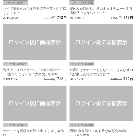
ブラウザ視聴専用
ブラウザ視聴専用
バイブ挿れられフル勃起!?声を荒らげて感
寝込みを襲われ、そのままオナニーへ!! 特
じまくる!!!
濃精子でもうベトベト!!!
712
712
2014.08.20
1,027円
円
2015.08.12
1,027円
円
ブラウザ視聴専用
ブラウザ視聴専用
合宿中、夜のグラウンドで大自然オナニ
合宿中はオナニーもしない！ そんな彼の
ー!!溜まりまくりで「大大大」噴射!!!!!
飛び散った雄汁の行方は？
712
712
2009.11.06
1,027円
円
2009.12.08
1,027円
円
ブラウザ視聴専用
ブラウザ視聴専用
オナニーを要求され渋々実行 しかし表情
悶絶! 金髪髭ワイルド系な体育会20歳にロ
は…
ーション攻撃!!