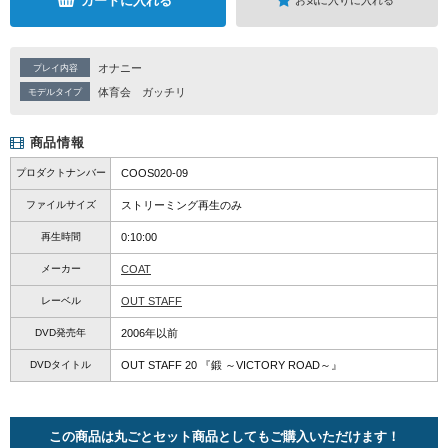
カートに入れる
お気に入りに入れる
オナニー
プレイ内容
体育会
ガッチリ
モデルタイプ
商品情報
プロダクトナンバー
COOS020-09
ファイルサイズ
ストリーミング再生のみ
再生時間
0:10:00
メーカー
COAT
レーベル
OUT STAFF
DVD発売年
2006年以前
DVDタイトル
OUT STAFF 20 『鍛 ～VICTORY ROAD～』
この商品は丸ごとセット商品としてもご購入いただけます！