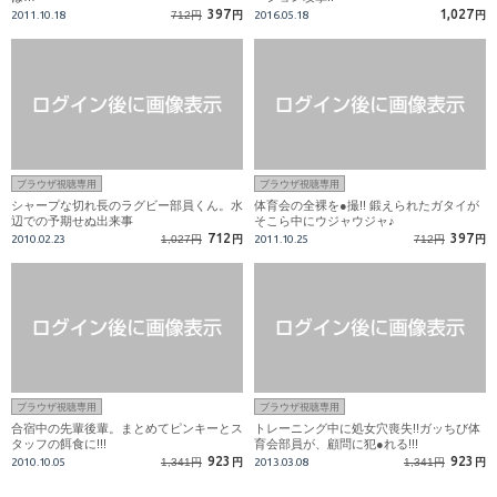
397
1,027
2011.10.18
712円
円
2016.05.18
円
ブラウザ視聴専用
ブラウザ視聴専用
シャープな切れ長のラグビー部員くん。水
体育会の全裸を●撮!! 鍛えられたガタイが
辺での予期せぬ出来事
そこら中にウジャウジャ♪
712
397
2010.02.23
1,027円
円
2011.10.25
712円
円
ブラウザ視聴専用
ブラウザ視聴専用
合宿中の先輩後輩。まとめてピンキーとス
トレーニング中に処女穴喪失!!ガッちび体
タッフの餌食に!!!
育会部員が、顧問に犯●れる!!!
923
923
2010.10.05
1,341円
円
2013.03.08
1,341円
円