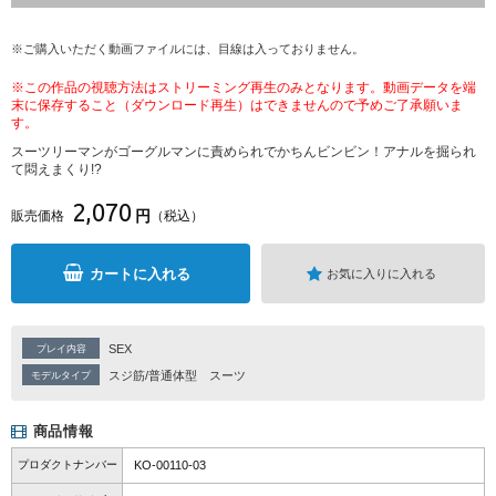
※ご購入いただく動画ファイルには、目線は入っておりません。
※この作品の視聴方法はストリーミング再生のみとなります。動画データを端
末に保存すること（ダウンロード再生）はできませんので予めご了承願いま
す。
スーツリーマンがゴーグルマンに責められでかちんビンビン！アナルを掘られ
て悶えまくり!?
2,070
円
販売価格
（税込）
カートに入れる
お気に入りに入れる
SEX
プレイ内容
スジ筋/普通体型
スーツ
モデルタイプ
商品情報
プロダクトナンバー
KO-00110-03