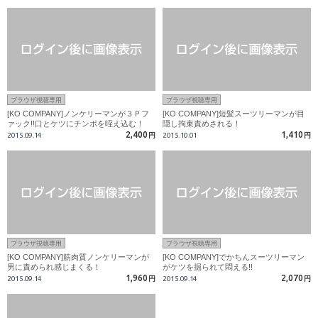
ブラウザ視聴専用
ブラウザ視聴専用
[KO COMPANY]ノンケリーマンが３Ｐフ
[KO COMPANY]短髪スーツリーマンが目
ァック!!口とケツにチンポを咥え込む！
隠し拘束責めされる！
2,400
1,410
2015.09.14
円
2015.10.01
円
ブラウザ視聴専用
ブラウザ視聴専用
[KO COMPANY]筋肉質ノンケリーマンが
[KO COMPANY]でかちんスーツリーマン
男に責められ感じまくる！
がケツを掘られて悶える!!
1,960
2,070
2015.09.14
円
2015.09.14
円