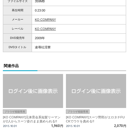
ファイルサイズ
359MB
再生時間
0:23:00
メーカー
KO COMPANY
レーベル
KO COMPANY
DVD発売年
2009年
DVDタイトル
凌辱社淫寮
関連作品
ブラウザ視聴専用
ブラウザ視聴専用
[KO COMPANY]元体育会系短髪リーマン
[KO COMPANY]スーツ野郎がエロタチFU
が2人からスーツ姿のまま責められる!!
CKでウケを責める!!
1,960
2,070
2015.10.01
円
2015.10.01
円