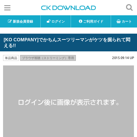
新規会員登録
ログイン
ご利用ガイド
カート
[KO COMPANY]でかちんスーツリーマンがケツを掘られて悶
える!!
2015.09.14 UP
単品商品
ブラウザ視聴（ストリーミング）専用