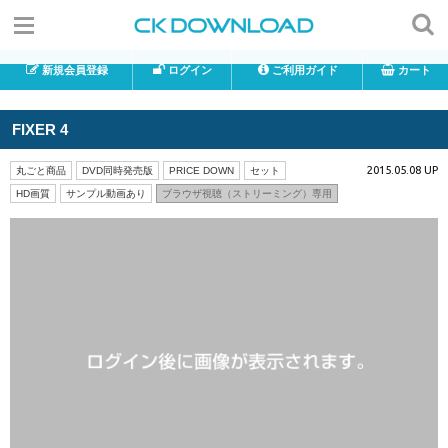
新規会員登録
ログイン
ご利用ガイド
カート
FIXER 4
2015.05.08 UP
丸ごと商品
DVD同時発売版
PRICE DOWN
セット
HD画質
サンプル動画あり
ブラウザ視聴（ストリーミング）専用