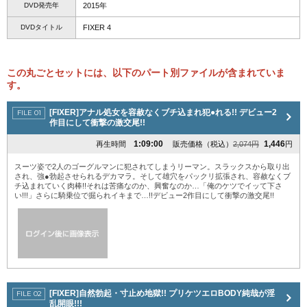
DVD発売年
2015年
DVDタイトル
FIXER 4
この丸ごとセットには、以下のパート別ファイルが含まれていま
す。
[FIXER]アナル処女を容赦なくブチ込まれ犯●れる!! デビュー2
作目にして衝撃の激交尾!!
1:09:00
1,446
再生時間
販売価格（税込）
2,074円
円
スーツ姿で2人のゴーグルマンに犯されてしまうリーマン。スラックスから取り出
され、強●勃起させられるデカマラ。そして雄穴をパックリ拡張され、容赦なくブ
チ込まれていく肉棒!!それは苦痛なのか、興奮なのか…「俺のケツでイッて下さ
い!!!」さらに騎乗位で掘られイキまで…!!デビュー2作目にして衝撃の激交尾!!
[FIXER]自然勃起・寸止め地獄!! プリケツエロBODY純哉が淫
乱開眼!!!