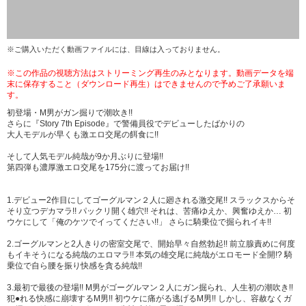
※ご購入いただく動画ファイルには、目線は入っておりません。
※この作品の視聴方法はストリーミング再生のみとなります。動画データを端
末に保存すること（ダウンロード再生）はできませんので予めご了承願いま
す。
初登場・M男がガン掘りで潮吹き!!
さらに『Story 7th Episode』で警備員役でデビューしたばかりの
大人モデルが早くも激エロ交尾の餌食に!!
そして人気モデル純哉が9か月ぶりに登場!!
第四弾も濃厚激エロ交尾を175分に渡ってお届け!!
1.デビュー2作目にしてゴーグルマン２人に廻される激交尾!! スラックスからそ
そり立つデカマラ!! パックリ開く雄穴!! それは、苦痛ゆえか、興奮ゆえか… 初
ウケにして「俺のケツでイってください!!」 さらに騎乗位で掘られイキ!!
2.ゴーグルマンと2人きりの密室交尾で、開始早々自然勃起!! 前立腺責めに何度
もイキそうになる純哉のエロマラ!! 本気の雄交尾に純哉がエロモード全開!? 騎
乗位で自ら腰を振り快感を貪る純哉!!
3.最初で最後の登場!! M男がゴーグルマン２人にガン掘られ、人生初の潮吹き!!
犯●れる快感に崩壊するM男!! 初ウケに痛がる逃げるM男!! しかし、容赦なくガ