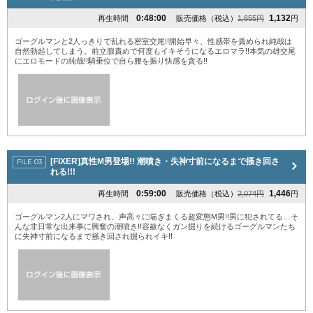
0:48:00
1,132
再生時間
販売価格（税込）
1,655円
円
ゴーグルマンと2人っきりで乱れる密室交尾!!開始早々、性感帯を責められ純哉は
自然勃起してしまう。前立腺責めで何度もイキそうになるエロマラ!!本気の雄交尾
にエロモードの純哉!!騎乗位で自ら腰を振り快感を貪る!!
[FIXER]真性M男登場!! 潮噴き・失神寸前になるまで掻き回さ
れる!!!
0:59:00
1,446
再生時間
販売価格（税込）
2,074円
円
ゴーグルマン2人にマワされ、声高々に喘ぎまくる超変態M男!!男に犯されてる…そ
んな非日常な出来事に興奮の潮噴き!!容赦なくガン掘りを続けるゴーグルマンたち
に失神寸前になるまで掻き回され掘られイキ!!