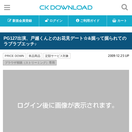
新規会員登録
ログイン
ご利用ガイド
カート
PG127出演、戸越くんとのお花見デート☆&掘って掘られての
ラブラブエッチ♪
2009.12.25 UP
PRICE DOWN
単品商品
定額サービス対象
ブラウザ視聴（ストリーミング）専用