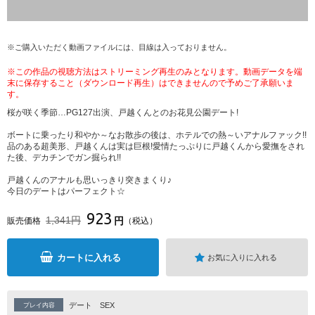
※ご購入いただく動画ファイルには、目線は入っておりません。
※この作品の視聴方法はストリーミング再生のみとなります。動画データを端
末に保存すること（ダウンロード再生）はできませんので予めご了承願いま
す。
桜が咲く季節…PG127出演、戸越くんとのお花見公園デート!
ボートに乗ったり和やか～なお散歩の後は、ホテルでの熱～いアナルファック!!
品のある超美形、戸越くんは実は巨根!愛情たっぷりに戸越くんから愛撫をされ
た後、デカチンでガン掘られ!!
戸越くんのアナルも思いっきり突きまくり♪
今日のデートはパーフェクト☆
923
1,341円
円
販売価格
（税込）
カートに入れる
お気に入りに入れる
デート
SEX
プレイ内容