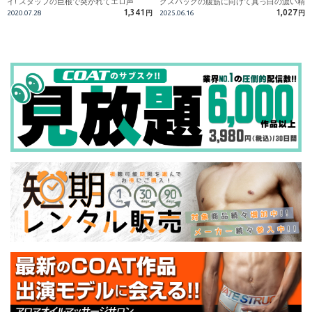
イ! スタッフの巨根で突かれてエロ声
クスパックの腹筋に向けて真っ白の濃い精
が…!!
子を放出!!
1,341
1,027
2020.07.28
円
2025.06.16
円