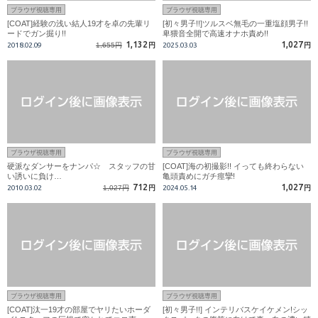
ブラウザ視聴専用
ブラウザ視聴専用
[COAT]経験の浅い結人19才を卓の先輩リ
[初々男子!!]ツルスベ無毛の一重塩顔男子!!
ードでガン掘り!!
卑猥音全開で高速オナホ責め!!
1,132
1,027
2018.02.09
1,655円
円
2025.03.03
円
ブラウザ視聴専用
ブラウザ視聴専用
硬派なダンサーをナンパ☆ スタッフの甘
[COAT]海の初撮影!! イっても終わらない
い誘いに負け…
亀頭責めにガチ痙攣!
712
1,027
2010.03.02
1,027円
円
2024.05.14
円
ブラウザ視聴専用
ブラウザ視聴専用
[COAT]汰一19才の部屋でヤリたいホーダ
[初々男子!!] インテリバスケイケメン!シッ