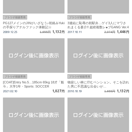
ブラウザ視聴専用
ブラウザ視聴専用
PG127メインのJINがいざなう♪初絡みYuki
3連結に恥辱の初駅弁…ゲイ3人にマワさ
の手探りアナルファック体験記☆
れまくる蒼介!! 超絶複数レ●プGANG Ver.4
P!!
1,132
1,446
2009.12.25
1,655円
円
2017.10.11
2,074円
円
ブラウザ視聴専用
ブラウザ視聴専用
[COAT]Entry No.5…185cm 65kg 18才「魁
物寂しい林に佇むペンション。そこを訪れ
斗」大学1年・Sports: SOCCER
た男に不思議な出会いが…
1,027
1,132
2021.02.10
円
2010.10.19
1,655円
円