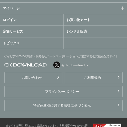
マイページ
ログイン
お買い物カート
定額サービス
レンタル販売
トピックス
ゲイビデオDVDの制作・販売会社コートコーポレーションが運営する公式動画配信サイト
@ck_download_x
ゲイビデオDVDの制作・販
売会社コートコーポレーシ
お問い合わせ
ご利用規約
ョンが運営する公式動画配
信サイト
プライバシーポリシー
特定商取引に関する法律に基づく表示
当サイトはFUJISSLにより認証されています。SSL対応ページからの情