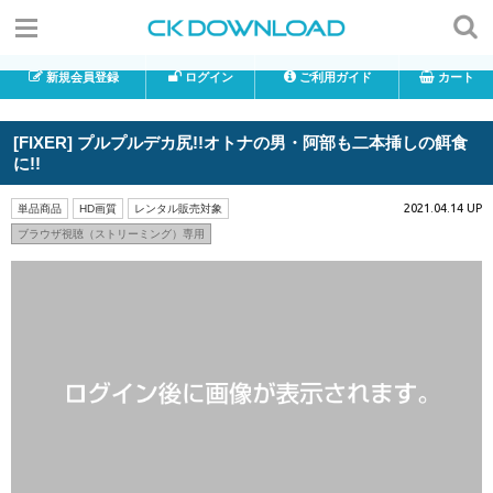
新規会員登録
ログイン
ご利用ガイド
カート
[FIXER] プルプルデカ尻!!オトナの男・阿部も二本挿しの餌食
に!!
2021.04.14 UP
単品商品
HD画質
レンタル販売対象
ブラウザ視聴（ストリーミング）専用