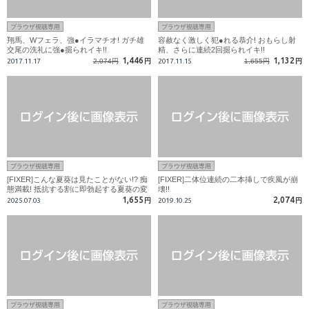
ブラウザ視聴専用
ブラウザ視聴専用
翔馬、Wフェラ、強●イラマチオ! ガチ雄
容赦なく激しく犯●れる恭介! おもらし射
交尾の洗礼に強●掘られイキ!!
精、さらに連続2回掘られイキ!!
1,446
1,132
2017.11.17
2,074円
円
2017.11.15
1,655円
円
ブラウザ視聴専用
ブラウザ視聴専用
[FIXER]こんな夏葵は見たことがない!? 痴
[FIXER]二体位連続の二本挿しで疾風が崩
態満載! 抵抗する割に即勃起する夏葵の変
壊!!
態チンポ!
1,655
2,074
2025.07.03
円
2019.10.25
円
ブラウザ視聴専用
ブラウザ視聴専用