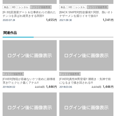
単品
HD
レンタル
ブラウザ視聴専用
単品
HD
レンタル
ブラウザ視聴専用
[R-30]居酒屋デート＆仕事終わりの蒸れた
[BACK SNIPER]性欲爆発!! 阿部、熱いオト
チンコを弄ばれ雄哭きする阿部!!
ナザーメンを掘りイキで放出!!
1,655
1,341
2020.07.24
円
2021.09.30
円
関連作品
ブラウザ視聴専用
ブラウザ視聴専用
[FIXER]翔琉が容赦ないケツ攻めに崩壊雄
[FIXER]真性M男登場!! 潮噴き・失神寸前
哭き!? ヒクヒク蠢くアナル!!
になるまで掻き回される!!!
1,446
1,446
2018.04.02
2,074円
円
2018.03.06
2,074円
円