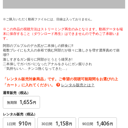
※ご購入いただく動画ファイルには、目線は入っておりません。
※この作品の視聴方法はストリーミング再生のみとなります。動画データを端
末に保存すること（ダウンロード再生）はできませんので予めご了承願いま
す。
阿部のプルプルのデカ尻が二本挿しの餌食に!!
複数プレイにも大人の余裕で挑む阿部だが徐々に激しさを増す濃厚責めで崩
壊!?
激しすぎるガン掘りに阿部がとうとう雄哭き!
二本挿しでガバガバになったアナルをさらにガン掘りされ
「気持ちいい… チンコ熱くなってきた…」
「レンタル販売対象商品」です。ご希望の視聴可能期間をお選びの上
「カート」に入れてください。
レンタル販売とは？
通常販売（税込）
1,655
無期限
円
レンタル販売（税込）
910
1,158
1,406
1日間
30日間
90日間
円
円
円