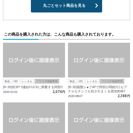
丸ごとセット商品を見る
この商品を購入された方は、こんな商品も購入されております。
単品
HD
レンタル
ブラウザ視聴専用
単品
HD
レンタル
ブラウザ視聴専用
[R-30]初3P! 3連結FUCKに興奮する阿部!!
[R-30]複数レ●プ4Pで阿部が悶絶!!口もア
ナルもチンコも犯されまくる酒池肉林!!
2,074
2020.03.02
円
2,388
2020.08.07
円