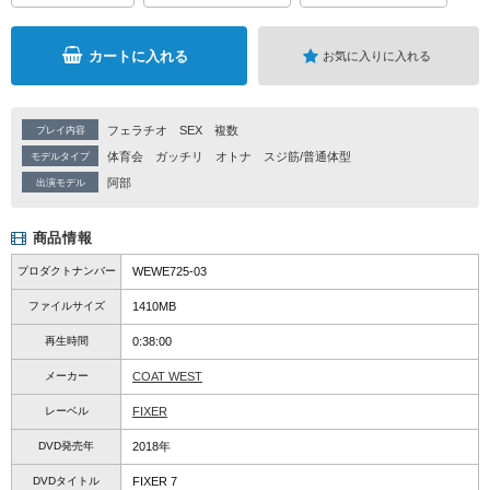
カートに入れる
お気に入りに入れる
フェラチオ
SEX
複数
プレイ内容
体育会
ガッチリ
オトナ
スジ筋/普通体型
モデルタイプ
阿部
出演モデル
商品情報
プロダクトナンバー
WEWE725-03
ファイルサイズ
1410MB
再生時間
0:38:00
メーカー
COAT WEST
レーベル
FIXER
DVD発売年
2018年
DVDタイトル
FIXER 7