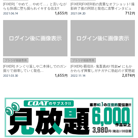
[FIXER]「やめて… やめて…」と言いなが
[FIXER]FIXER初の貴重なオフショット! 撮
らも快感に堕ち掘られイキする信太!!
影終了後の阿部と龍也に直撃インタビュ
ー!!
1,655
712
2021.06.14
円
2021.04.20
円
ブラウザ視聴専用
ブラウザ視聴専用
[FIXER] チンぐり返しや二本挿しでのガン
[FIXER]-覇琉玖- 鬼畜責め! 性奴●! にもか
掘りで崩壊していく龍也…
かわらず興奮しガチガチに勃起のド変態超
巨根!
1,655
2,074
2021.03.30
円
2022.11.14
円