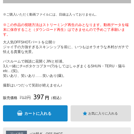
※ご購入いただく動画ファイルには、目線は入っておりません。
※この作品の視聴方法はストリーミング再生のみとなります。動画データを端
末に保存すること（ダウンロード再生）はできませんので予めご了承願いま
す。
大人気OFFSHOTパートを公開☆
ジャイ子の力強すぎるスキンシップを前に、いつもはオラオラな木村がガチで
怯える貴重な光景。
バスルームで雑談に花開くJINと杉浦。
3人一緒にチ○ポタケコプター(?)をしてはしゃぎまくるSHUN・TERU・陽斗
etc…(笑)。
笑いあり、笑いあり……笑いあり(爆)。
撮影はいつだって笑顔が絶えません♪
397
712円
円
販売価格
（税込）
カートに入れる
お気に入りに入れる
バカ騒ぎ
OFF SHOT
プレイ内容