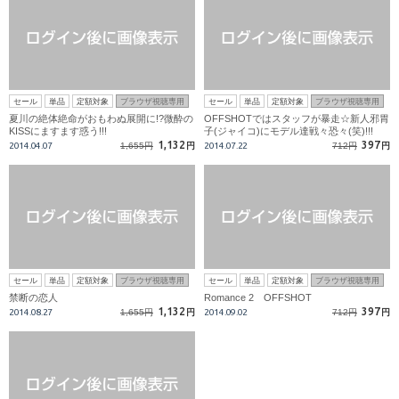
セール
単品
定額対象
ブラウザ視聴専用
セール
単品
定額対象
ブラウザ視聴専用
夏川の絶体絶命がおもわぬ展開に!?微酔の
OFFSHOTではスタッフが暴走☆新人邪胃
KISSにますます惑う!!!
子(ジャイコ)にモデル達戦々恐々(笑)!!!
1,132
397
2014.04.07
1,655円
円
2014.07.22
712円
円
セール
単品
定額対象
ブラウザ視聴専用
セール
単品
定額対象
ブラウザ視聴専用
禁断の恋人
Romance 2 OFFSHOT
1,132
397
2014.08.27
1,655円
円
2014.09.02
712円
円