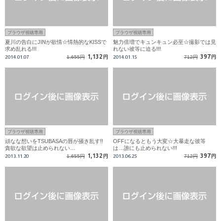
ブラウザ視聴専用
ブラウザ視聴専用
夏川の告白にJINが欲情☆情熱的なKISSで
魅力倍増でキュンキュン必至☆撮影では見
求め乱れる!!!
れない彼等に迫る!!!
1,132
397
2014.01.07
1,655円
円
2014.01.15
712円
円
ブラウザ視聴専用
ブラウザ視聴専用
頑なな想いをTSUBASAの唇が掻き乱す!!
OFFになるともう大変☆大暴走な彼等
貪欲な欲望は止められない…
は…誰にも止められない!!!
1,132
397
2013.11.20
1,655円
円
2013.06.25
712円
円