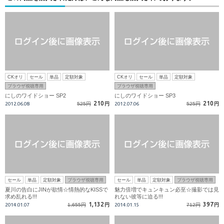
CKオリ
セール
単品
定額対象
CKオリ
セール
単品
定額対象
ブラウザ視聴専用
ブラウザ視聴専用
にしのワイドショー SP2
にしのワイドショー SP3
210
210
2012.06.08
525円
円
2012.07.06
525円
円
セール
単品
定額対象
ブラウザ視聴専用
セール
単品
定額対象
ブラウザ視聴専用
夏川の告白にJINが欲情☆情熱的なKISSで
魅力倍増でキュンキュン必至☆撮影では見
求め乱れる!!!
れない彼等に迫る!!!
1,132
397
2014.01.07
1,655円
円
2014.01.15
712円
円