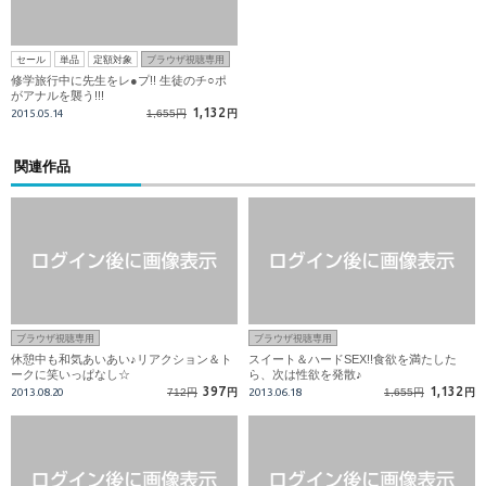
セール
単品
定額対象
ブラウザ視聴専用
修学旅行中に先生をレ●プ!! 生徒のチ○ポ
がアナルを襲う!!!
1,132
2015.05.14
1,655円
円
関連作品
ブラウザ視聴専用
ブラウザ視聴専用
休憩中も和気あいあい♪リアクション＆ト
スイート＆ハードSEX!!食欲を満たした
ークに笑いっぱなし☆
ら、次は性欲を発散♪
397
1,132
2013.08.20
712円
円
2013.06.18
1,655円
円