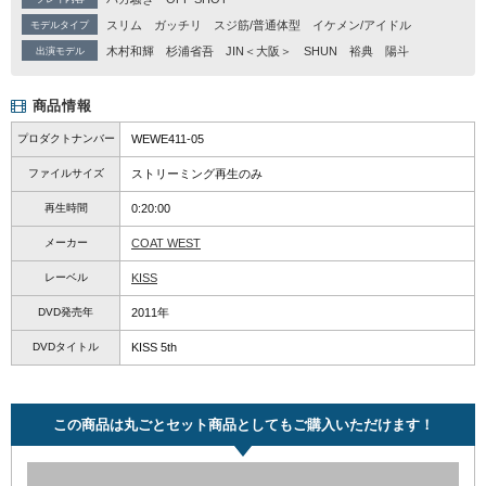
スリム
ガッチリ
スジ筋/普通体型
イケメン/アイドル
モデルタイプ
木村和輝
杉浦省吾
JIN＜大阪＞
SHUN
裕典
陽斗
出演モデル
商品情報
プロダクトナンバー
WEWE411-05
ファイルサイズ
ストリーミング再生のみ
再生時間
0:20:00
メーカー
COAT WEST
レーベル
KISS
DVD発売年
2011年
DVDタイトル
KISS 5th
この商品は丸ごとセット商品としてもご購入いただけます！