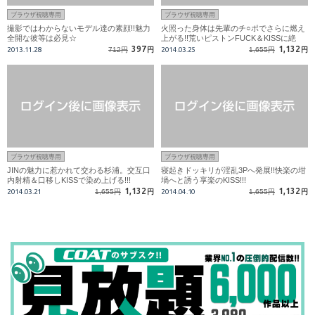
ブラウザ視聴専用
ブラウザ視聴専用
撮影ではわからないモデル達の素顔!!魅力
火照った身体は先輩のチ○ポでさらに燃え
全開な彼等は必見☆
上がる!!荒いピストンFUCK＆KISSに絶
頂!!!
397
1,132
2013.11.28
712円
円
2014.03.25
1,655円
円
ブラウザ視聴専用
ブラウザ視聴専用
JINの魅力に惹かれて交わる杉浦。交互口
寝起きドッキリが淫乱3Pへ発展!!快楽の坩
内射精＆口移しKISSで染め上げる!!!
堝へと誘う享楽のKISS!!!
1,132
1,132
2014.03.21
1,655円
円
2014.04.10
1,655円
円