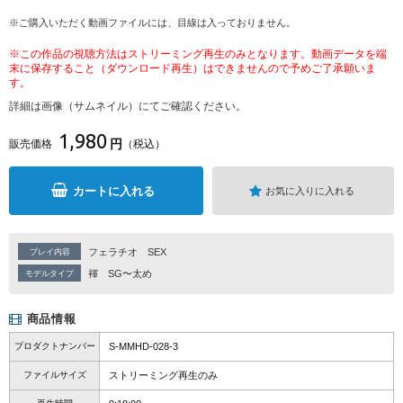
※ご購入いただく動画ファイルには、目線は入っておりません。
※この作品の視聴方法はストリーミング再生のみとなります。動画データを端
末に保存すること（ダウンロード再生）はできませんので予めご了承願いま
す。
詳細は画像（サムネイル）にてご確認ください。
1,980
円
販売価格
（税込）
カートに入れる
お気に入りに入れる
フェラチオ
SEX
プレイ内容
褌
SG〜太め
モデルタイプ
商品情報
プロダクトナンバー
S-MMHD-028-3
ファイルサイズ
ストリーミング再生のみ