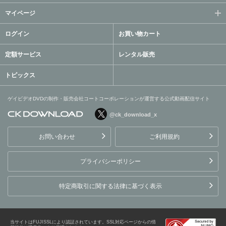
マイページ
ログイン
お買い物カート
定額サービス
レンタル販売
トピックス
ゲイビデオDVDの制作・販売会社コートコーポレーションが運営する公式動画配信サイト
@ck_download_x
ゲイビデオDVDの制作・販
売会社コートコーポレーシ
お問い合わせ
ご利用規約
ョンが運営する公式動画配
信サイト
プライバシーポリシー
特定商取引に関する法律に基づく表示
当サイトはFUJISSLにより認証されています。SSL対応ページからの情