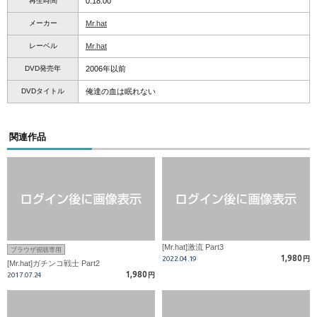
再生時間
0:18:00
メーカー
Mr.hat
レーベル
Mr.hat
DVD発売年
2006年以前
DVDタイトル
俺達の血は眠れない
関連作品
[Mr.hat]激流 Part3
ブラウザ視聴専用
1,980
2022.04.19
円
[Mr.hat]ガチンコ戦士 Part2
1,980
2017.07.24
円