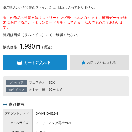
※ご購入いただく動画ファイルには、目線は入っておりません。
※この作品の視聴方法はストリーミング再生のみとなります。動画データを端
末に保存すること（ダウンロード再生）はできませんので予めご了承願いま
す。
詳細は画像（サムネイル）にてご確認ください。
1,980
円
販売価格
（税込）
カートに入れる
お気に入りに入れる
フェラチオ
SEX
プレイ内容
オトナ
褌
SG〜太め
モデルタイプ
商品情報
プロダクトナンバー
S-MMHD-027-2
ファイルサイズ
ストリーミング再生のみ