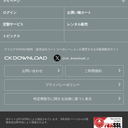
マイページ
ログイン
お買い物カート
定額サービス
レンタル販売
トピックス
ゲイビデオDVDの制作・販売会社コートコーポレーションが運営する公式動画配信サイト
@ck_download_x
ゲイビデオDVDの制作・販
売会社コートコーポレーシ
お問い合わせ
ご利用規約
ョンが運営する公式動画配
信サイト
プライバシーポリシー
特定商取引に関する法律に基づく表示
当サイトはFUJISSLにより認証されています。SSL対応ページからの情
報送信は暗号化により保護されます。