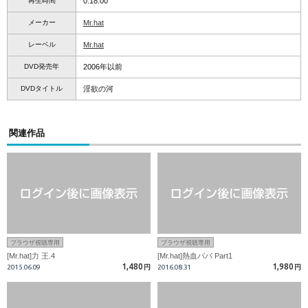
再生時間
0:18:00
メーカー
Mr.hat
レーベル
Mr.hat
DVD発売年
2006年以前
DVDタイトル
淫欲の河
関連作品
ブラウザ視聴専用
ブラウザ視聴専用
[Mr.hat]力 王.4
[Mr.hat]熱血パパ Part1
1,480
1,980
2015.06.09
円
2016.08.31
円