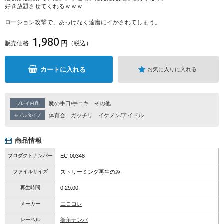
好き放題させてくれるｗｗｗ
ローション攻撃で、あっけなく達磨にイかされてしまう。
1,980
円
販売価格
（税込）
カートに入れる
お気に入りに入れる
魔の手口/手コキ
その他
プレイ内容
体育会
ガッチリ
イケメン/アイドル
モデルタイプ
商品情報
プロダクトナンバー
EC-00348
ファイルサイズ
ストリーミング再生のみ
再生時間
0:29:00
メーカー
エロコレ
レーベル
街角ナンパ