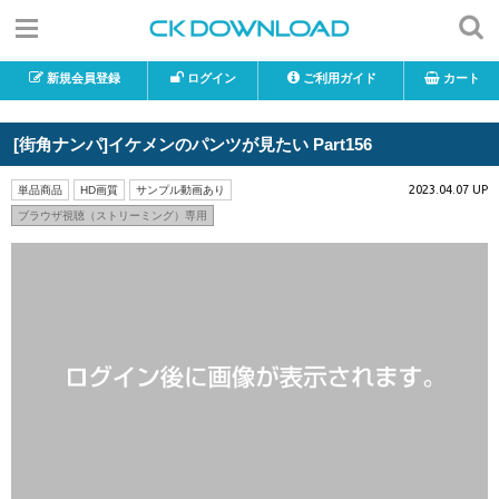
新規会員登録
ログイン
ご利用ガイド
カート
[街角ナンパ]イケメンのパンツが見たい Part156
2023.04.07 UP
単品商品
HD画質
サンプル動画あり
ブラウザ視聴（ストリーミング）専用