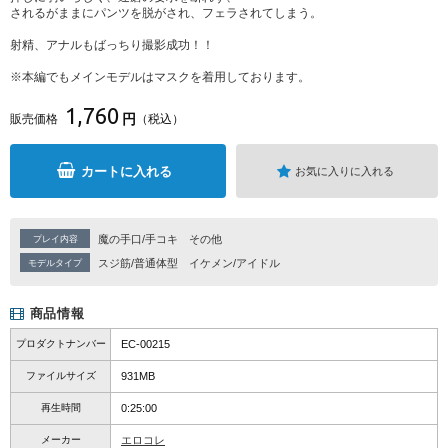
されるがままにパンツを脱がされ、フェラされてしまう。
射精、アナルもばっちり撮影成功！！
※本編でもメインモデルはマスクを着用しております。
1,760
円
販売価格
（税込）
カートに入れる
お気に入りに入れる
魔の手口/手コキ
その他
プレイ内容
スジ筋/普通体型
イケメン/アイドル
モデルタイプ
商品情報
プロダクトナンバー
EC-00215
ファイルサイズ
931MB
再生時間
0:25:00
メーカー
エロコレ