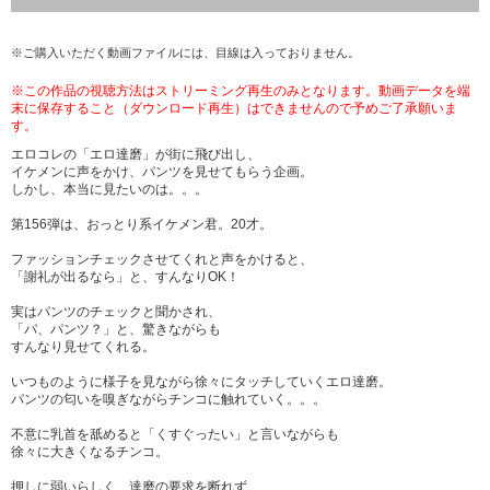
※ご購入いただく動画ファイルには、目線は入っておりません。
※この作品の視聴方法はストリーミング再生のみとなります。動画データを端
末に保存すること（ダウンロード再生）はできませんので予めご了承願いま
す。
エロコレの「エロ達磨」が街に飛び出し、
イケメンに声をかけ、パンツを見せてもらう企画。
しかし、本当に見たいのは。。。
第156弾は、おっとり系イケメン君。20才。
ファッションチェックさせてくれと声をかけると、
「謝礼が出るなら」と、すんなりOK！
実はパンツのチェックと聞かされ、
「パ、パンツ？」と、驚きながらも
すんなり見せてくれる。
いつものように様子を見ながら徐々にタッチしていくエロ達磨。
パンツの匂いを嗅ぎながらチンコに触れていく。。。
不意に乳首を舐めると「くすぐったい」と言いながらも
徐々に大きくなるチンコ。
押しに弱いらしく、達磨の要求を断れず、