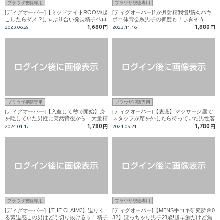
ブラウザ視聴専用
ブラウザ視聴専用
[ディグオーバー]【ミッドナイトROOM/起
[ディグオーバー]1か月射精我慢!筋肉バキ
こしたらダメ!?しゃぶり合い発展精子ペロ
ボコ体育会系男子の何度も「ぃきそう
リ】
ッ・・!!」連発大量射精＆潮吹き!!
1,680
1,880
2023.06.29
円
2023.11.16
円
ブラウザ視聴専用
ブラウザ視聴専用
[ディグオーバー]【入室して秒で開始】身
[ディグオーバー]【裏撮】マッサージ屋で
を隠していた男性に突然背後から…大量精
スタッフが席を外したら待っていた男性客
子を顔で受け止める！
が女性に近づき性行為！！
1,780
1,780
2024.04.17
円
2024.05.24
円
ブラウザ視聴専用
ブラウザ視聴専用
[ディグオーバー]【THE CLAIM3】迫りく
[ディグオーバー]【MENS手コキ研究所＠0
る緊迫感この男はどう切り抜けるッ！精子
32】ぽっちゃり男子23歳!超早漏だけど焦