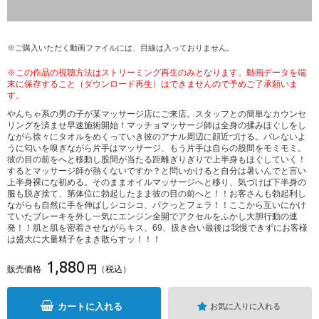
※ご購入いただく動画ファイルには、目線は入っておりません。
※この作品の視聴方法はストリーミング再生のみとなります。動画データを端
末に保存すること（ダウンロード再生）はできませんので予めご了承願いま
す。
やんちゃ系の男の子が某マッサージ店にご来店。スタッフとの簡単なカウンセ
リングを済ませ早速施術開始！マッチョマッサージ師は全身の揉みほぐしをし
ながら徐々にタオルをめくっていき彼のアナル周辺に顔近づける。バレないよ
うに匂いを嗅ぎながら片手はマッサージ、もう片手は自らの股間をモミモミ。
彼の目の前をへと移動し股間が当たる距離ぎりぎりで上半身もほぐしていく！
するとマッサージ師が熱くないですか？と問いかけると自分は暑いんでと言い
上半身裸にな初める。そのままオイルマッサージへと移り、気づけば下半身の
服も脱ぎ捨て、第体位に勃起したまま彼の目の前へと！！お客さんも勃起利し
ながらも自然に手を伸ばしシコシコ、パクっとフェラ！！ここから互いにかけ
ていたブレーキを外し一気にエンジン全開でアクセルをふかし大胆行動の連
発！！肌と肌を密着させながらキス、69、扱き合い最後は我慢できずにお客様
は盛大に大量精子をまき散らすッ！！！
1,880
円
販売価格
（税込）
カートに入れる
お気に入りに入れる