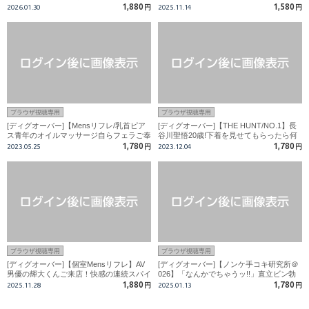
も潮も超大量ブチマケッ！！
らしに焦らされ何度も暴発寸前!?
1,880
1,580
2026.01.30
円
2025.11.14
円
ブラウザ視聴専用
ブラウザ視聴専用
[ディグオーバー]【Mensリフレ/乳首ピア
[ディグオーバー]【THE HUNT/NO.1】長
ス青年のオイルマッサージ自らフェラご奉
谷川聖悟20歳!下着を見せてもらったら何
仕】
故か半勃起!!男相手に本気射精!!
1,780
1,780
2023.05.25
円
2023.12.04
円
ブラウザ視聴専用
ブラウザ視聴専用
[ディグオーバー]【個室Mensリフレ】AV
[ディグオーバー]【ノンケ手コキ研究所＠
男優の輝大くんご来店！快感の連続スパイ
026】「なんかでちゃうッ!!」直立ビン勃
ラルでビンビン大勃起！
ち巨根から大量潮吹き!!
1,880
1,780
2025.11.28
円
2025.01.13
円