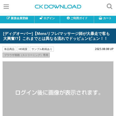
新規会員登録
ログイン
ご利用ガイド
カート
[ディグオーバー]【Mensリフレ/マッサージ師が大暴走で客も
大興奮!?】これまでとは異なる流れでドッピュンピュン！！
2025.08.08 UP
単品商品
HD画質
サンプル動画あり
ブラウザ視聴（ストリーミング）専用