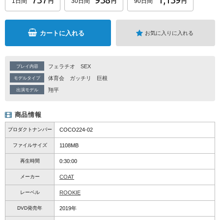
1日間
30日間
90日間
円
円
円
カートに入れる
お気に入りに入れる
フェラチオ
SEX
プレイ内容
体育会
ガッチリ
巨根
モデルタイプ
翔平
出演モデル
商品情報
プロダクトナンバー
COCO224-02
ファイルサイズ
1108MB
再生時間
0:30:00
メーカー
COAT
レーベル
ROOKIE
DVD発売年
2019年