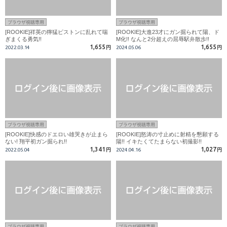
ブラウザ視聴専用
ブラウザ視聴専用
[ROOKIE]祥英の獰猛ピストンに乱れて喘
[ROOKIE]大進23才にガン掘られて陽、ド
ぎまくる勇気!!
M化!! なんと2分超えの屈辱駅弁散歩!!
1,655
1,655
2022.03.14
円
2024.05.06
円
ブラウザ視聴専用
ブラウザ視聴専用
[ROOKIE]快感のドエロい雄哭きが止まら
[ROOKIE]怒涛の寸止めに射精を懇願する
ない! 翔平初ガン掘られ!!
陽!! イキたくてたまらない初撮影!!
1,341
1,027
2022.05.04
円
2024.04.16
円
ブラウザ視聴専用
ブラウザ視聴専用