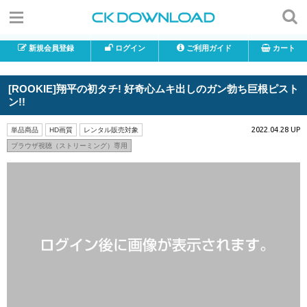
新規会員登録
ログイン
ご利用ガイド
カート
[ROOKIE]翔平の初タチ! 好奇心ムキ出しのガン勃ち巨根ピスト
ン!!
2022.04.28 UP
単品商品
HD画質
レンタル販売対象
ブラウザ視聴（ストリーミング）専用