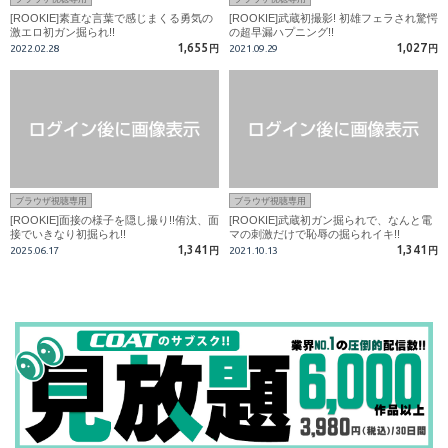
[ROOKIE]素直な言葉で感じまくる勇気の
[ROOKIE]武蔵初撮影! 初雄フェラされ驚愕
激エロ初ガン掘られ!!
の超早漏ハプニング!!
1,655
1,027
2022.02.28
円
2021.09.29
円
ブラウザ視聴専用
ブラウザ視聴専用
[ROOKIE]面接の様子を隠し撮り!!侑汰、面
[ROOKIE]武蔵初ガン掘られで、なんと電
接でいきなり初掘られ!!
マの刺激だけで恥辱の掘られイキ!!
1,341
1,341
2025.06.17
円
2021.10.13
円