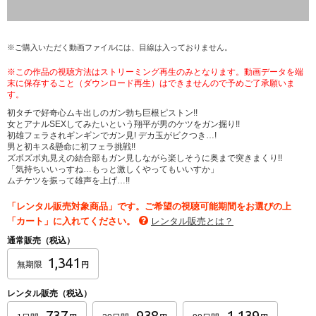
※ご購入いただく動画ファイルには、目線は入っておりません。
※この作品の視聴方法はストリーミング再生のみとなります。動画データを端
末に保存すること（ダウンロード再生）はできませんので予めご了承願いま
す。
初タチで好奇心ムキ出しのガン勃ち巨根ピストン!!
女とアナルSEXしてみたいという翔平が男のケツをガン掘り!!
初雄フェラされギンギンでガン見! デカ玉がビクつき…!
男と初キス&懸命に初フェラ挑戦!!
ズボズボ丸見えの結合部もガン見しながら楽しそうに奥まで突きまくり!!
「気持ちいいっすね…もっと激しくやってもいいすか」
ムチケツを振って雄声を上げ…!!
「レンタル販売対象商品」です。ご希望の視聴可能期間をお選びの上
「カート」に入れてください。
レンタル販売とは？
通常販売（税込）
1,341
無期限
円
レンタル販売（税込）
737
938
1,139