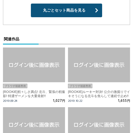
丸ごとセット商品を見る
関連作品
ブラウザ視聴専用
ブラウザ視聴専用
[ROOKIE]初々しさ満点! 北斗、緊張の初撮
[ROOKIE]ルーキー対決! 公介の激掘りでイ
影! 特濃ザーメンを大量発射!!
キそうになる北斗を焦らして連続寸止め!!
1,027
1,655
2019.09.24
円
2019.10.22
円