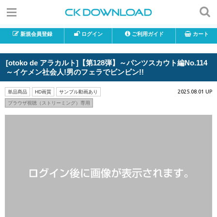
新規会員登録
ログイン
ご利用ガイド
カート
[otoko de アラカルト]【第128弾】～パンツスカウト編No.114
～イケメン社会人!男のフェラでビンビン!!
2025.08.01 UP
単品商品
HD画質
サンプル動画あり
ブラウザ視聴（ストリーミング）専用