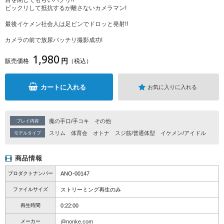
目を閉じてもらいパクリ!!
ビックリして抵抗するが離さないカメラマン!
最後イケメン社会人は足ピンでドロッと発射!!
カメラの前で放尿バッチリ撮影成功!
1,980
円
販売価格
（税込）
カートに入れる
お気に入りに入れる
魔の手口/手コキ
その他
プレイ内容
スリム
体育会
オトナ
スジ筋/普通体型
イケメン/アイドル
モデルタイプ
商品情報
プロダクトナンバー
ANO-00147
ファイルサイズ
ストリーミング再生のみ
再生時間
0:22:00
メーカー
@nonke.com