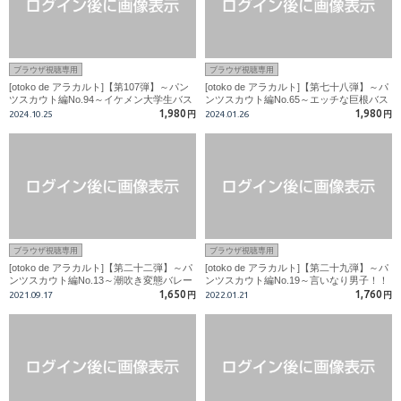
ブラウザ視聴専用
ブラウザ視聴専用
[otoko de アラカルト]【第107弾】～パン
[otoko de アラカルト]【第七十八弾】～パ
ツスカウト編No.94～イケメン大学生バス
ンツスカウト編No.65～エッチな巨根バス
ケ部員!男相手に嫌がるも19才の巨根はビ
ケ部員!イケメン19歳!!オナニーは四つん這
1,980
1,980
2024.10.25
円
2024.01.26
円
ンビン!!
い!!
ブラウザ視聴専用
ブラウザ視聴専用
[otoko de アラカルト]【第二十二弾】～パ
[otoko de アラカルト]【第二十九弾】～パ
ンツスカウト編No.13～潮吹き変態バレー
ンツスカウト編No.19～言いなり男子！！
部員！！自らスタッフのチ〇コにしゃぶり
サッカークラブ所属のスジ筋イケメンがチ
1,650
1,760
2021.09.17
円
2022.01.21
円
つく！？
〇コをしゃぶる！！