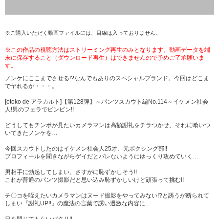
※ご購入いただく動画ファイルには、目線は入っておりません。
※この作品の視聴方法はストリーミング再生のみとなります。動画データを端
末に保存すること（ダウンロード再生）はできませんので予めご了承願いま
す。
ノンケにここまでさせる!?なんでもありのスペシャルブランド。今回はどこま
でヤれるか・・・。
[otoko de アラカルト]【第128弾】～パンツスカウト編No.114～イケメン社会
人!男のフェラでビンビン!!
どうしてもチンポが見たいカメラマンは高額謝礼をチラつかせ、それに喰いつ
いてきたノンケを…
今回スカウトしたのはイケメン社会人25才、元ボクシング部!!
プロフィールを聞きながらゲイだとバレないようにゆっくり攻めていく…
男相手に勃起してしまい、さすがに恥ずかしそう!!
これが普通のパンツ撮影だと思い込み恥ずかしいけど頑張って挑む!!
チ〇コを咥えたいカメラマンはヌード撮影をやってみない!?と誘うが断られて
しまい『謝礼UP!!』の魔法の言葉で誘い過激な内容に…