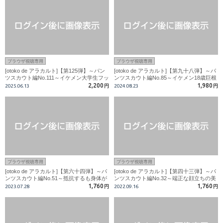
ブラウザ視聴専用
ブラウザ視聴専用
[otoko de アラカルト]【第125弾】～パン
[otoko de アラカルト]【第九十八弾】～パ
ツスカウト編No.111～イケメン大学生フッ
ンツスカウト編No.85～イケメン18歳巨根
トサル部員！カメラマンの何も言わずに生
サッカー部員!カメラマンのチンポを強引
2,200
1,980
2025.06.13
円
2024.08.23
円
チ〇コ挿入！！
に舐めさせキスまでも!!
ブラウザ視聴専用
ブラウザ視聴専用
[otoko de アラカルト]【第六十四弾】～パ
[otoko de アラカルト]【第四十三弾】～パ
ンツスカウト編No.51～抵抗するも身体が
ンツスカウト編No.32～端正な顔立ちの美
ビクビク感じちゃう?腰を突き上げエロ発
男子が弄ばれて変態ホモカメラマンの餌食
1,760
1,760
2023.07.28
円
2022.09.16
円
射?
に・・・。