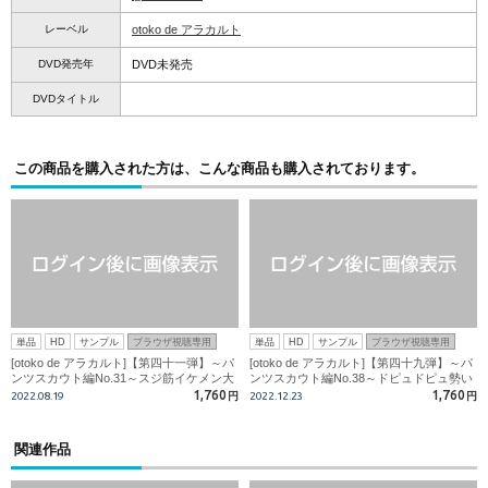
レーベル
otoko de アラカルト
DVD発売年
DVD未発売
DVDタイトル
この商品を購入された方は、こんな商品も購入されております。
単品
HD
サンプル
ブラウザ視聴専用
単品
HD
サンプル
ブラウザ視聴専用
[otoko de アラカルト]【第四十一弾】～パ
[otoko de アラカルト]【第四十九弾】～パ
ンツスカウト編No.31～スジ筋イケメン大
ンツスカウト編No.38～ドピュドピュ勢い
学生!!乳首を触られるだけで勃起!!
余ってセルフ顔射!!サッカー部所属イケメ
1,760
1,760
2022.08.19
円
2022.12.23
円
ン大学生!!
関連作品