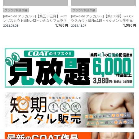
ブラウザ視聴専用
ブラウザ視聴専用
[otoko de アラカルト]【第五十三弾】～パ
[otoko de アラカルト]【第133弾】～パン
ンツスカウト編No.42～いきなりフェラさ
ツスカウト編No.119～イケメン大学生元
れビックリ?18才イケメンサッカー部員?
サッカー部員！『ヤバいです！あぁヤバ
1,760
1,980
2023.03.03
円
2025.11.07
円
い！ヤバい！』