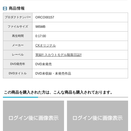
商品情報
プロダクトナンバー
ORCO00157
ファイルサイズ
985MB
再生時間
0:17:00
メーカー
CKオリジナル
レーベル
実録!! スカウトモデル陥落日誌!!
DVD発売年
DVD未発売
DVDタイトル
DVD未収録・未発売作品
この商品を購入された方は、こんな商品も購入されております。