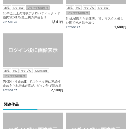
単品
レンタル
ブラウザ視聴専用
単品
HD
サンプル
レンタル
10体位以上の貪欲アクロバティック・ド
ブラウザ視聴専用
筋肉SEX!! AV史上初の体位も!!!
[Inside]鍛えた肉体美、甘いマスクと優し
1,341
2016.02.24
円
い腕で抱き欲を放つ
1,680
2026.05.27
円
単品
HD
サンプル
COAT新作
ブラウザ視聴専用
[R-30]〈寸止め!!〉ドスケベ女優に連続寸
止めをされ岩永が悶絶! ガマン汁で濡れる
巨根!
2,180
2026.07.07
円
関連作品