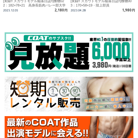
[実録!! スカウトモデル陥落日誌!!]獲物02
[実録!! スカウトモデル陥落日誌!!]獲物00
2：182×78×21 高身長筋肉バレー部大学
3：170×58×19・陸上部員
生
2,180
1,980
2025.12.05
円
2023.04.28
円