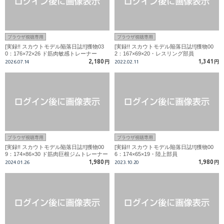
ブラウザ視聴専用
ブラウザ視聴専用
[実録!! スカウトモデル陥落日誌!!]獲物03
[実録!! スカウトモデル陥落日誌!!]獲物00
0：176×72×26 ド筋肉敏感トレーナー
2：167×69×20・レスリング部員
2,180
1,341
2026.07.14
円
2022.02.11
円
ブラウザ視聴専用
ブラウザ視聴専用
[実録!! スカウトモデル陥落日誌!!]獲物00
[実録!! スカウトモデル陥落日誌!!]獲物00
9：174×86×30 ド筋肉巨根ジムトレーナー
6：174×65×19・陸上部員
1,980
1,980
2024.01.26
円
2023.10.20
円