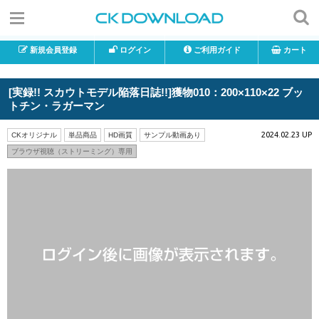
新規会員登録
ログイン
ご利用ガイド
カート
[実録!! スカウトモデル陥落日誌!!]獲物010：200×110×22 ブッ
トチン・ラガーマン
2024.02.23 UP
CKオリジナル
単品商品
HD画質
サンプル動画あり
ブラウザ視聴（ストリーミング）専用