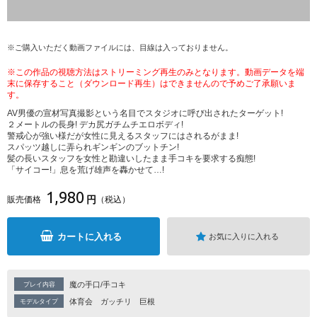
※ご購入いただく動画ファイルには、目線は入っておりません。
※この作品の視聴方法はストリーミング再生のみとなります。動画データを端
末に保存すること（ダウンロード再生）はできませんので予めご了承願いま
す。
AV男優の宣材写真撮影という名目でスタジオに呼び出されたターゲット!
２メートルの長身! デカ尻ガチムチエロボディ!
警戒心が強い様だが女性に見えるスタッフにはされるがまま!
スパッツ越しに弄られギンギンのブットチン!
髪の長いスタッフを女性と勘違いしたまま手コキを要求する痴態!
「サイコー!」息を荒げ雄声を轟かせて…!
1,980
円
販売価格
（税込）
カートに入れる
お気に入りに入れる
魔の手口/手コキ
プレイ内容
体育会
ガッチリ
巨根
モデルタイプ