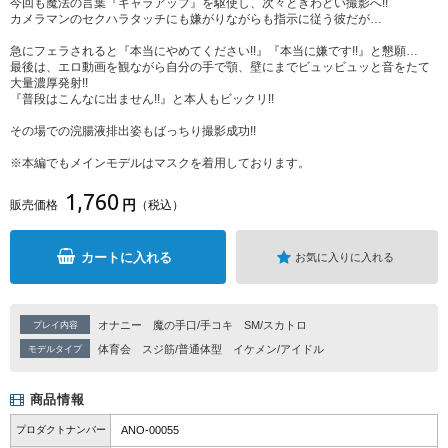
今回も魔法の言葉『ギャラアップ』を駆使し、次々ときわどい撮影へ!!
カメラマンのセクハラタッチにも嫌がりながらも指示に従う彼だが…
急にフェラされると『本当にやめてください!!』『本当に嫌です!!』と懇願…
最後は、エロ動画を観ながら自分の手で顎、壁にまでビュッビュッと音をたて
大量濃厚発射!!
『普段はこんなに出ません!!』と本人もビックリ!!
その場での浣腸液排出姿もばっちり撮影成功!!
※本編でもメインモデルはマスクを着用しております。
1,760
円
販売価格
（税込）
カートに入れる
お気に入りに入れる
オナニー
魔の手口/手コキ
SM/スカトロ
プレイ内容
体育会
スジ筋/普通体型
イケメン/アイドル
モデルタイプ
商品情報
プロダクトナンバー
ANO-00055