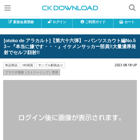
新規会員登録
ログイン
ご利用ガイド
カート
[otoko de アラカルト]【第六十六弾】～パンツスカウト編No.5
3～『本当に嫌です・・・』イケメンサッカー部員!!大量濃厚発
射でセルフ顔射!!
2023.08.18 UP
単品商品
HD画質
サンプル動画あり
ブラウザ視聴（ストリーミング）専用