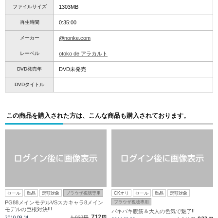
ファイルサイズ
1303MB
再生時間
0:35:00
メーカー
@nonke.com
レーベル
otoko de アラカルト
DVD発売年
DVD未発売
DVDタイトル
この商品を購入された方は、こんな商品も購入されております。
セール
単品
定額対象
ブラウザ視聴専用
CKオリ
セール
単品
定額対象
PG88メインモデルVSスカキャラ8メイン
ブラウザ視聴専用
モデルの巨根対決!!!
バキバキ腹筋＆大人の色気で魅了!!
712
2010.09.14
1,027円
円