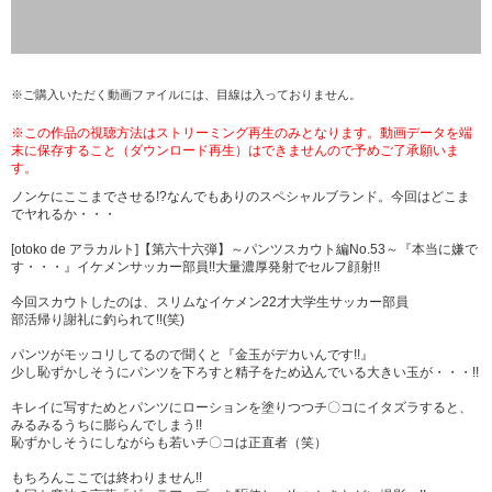
※ご購入いただく動画ファイルには、目線は入っておりません。
※この作品の視聴方法はストリーミング再生のみとなります。動画データを端
末に保存すること（ダウンロード再生）はできませんので予めご了承願いま
す。
ノンケにここまでさせる!?なんでもありのスペシャルブランド。今回はどこま
でヤれるか・・・
[otoko de アラカルト]【第六十六弾】～パンツスカウト編No.53～『本当に嫌で
す・・・』イケメンサッカー部員!!大量濃厚発射でセルフ顔射!!
今回スカウトしたのは、スリムなイケメン22才大学生サッカー部員
部活帰り謝礼に釣られて!!(笑)
パンツがモッコリしてるので聞くと『金玉がデカいんです!!』
少し恥ずかしそうにパンツを下ろすと精子をため込んでいる大きい玉が・・・!!
キレイに写すためとパンツにローションを塗りつつチ〇コにイタズラすると、
みるみるうちに膨らんでしまう!!
恥ずかしそうにしながらも若いチ〇コは正直者（笑）
もちろんここでは終わりません!!