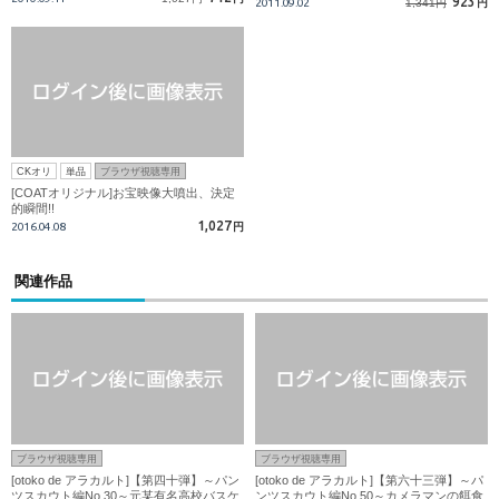
923
2011.09.02
1,341円
円
CKオリ
単品
ブラウザ視聴専用
[COATオリジナル]お宝映像大噴出、決定
的瞬間!!
1,027
2016.04.08
円
関連作品
ブラウザ視聴専用
ブラウザ視聴専用
[otoko de アラカルト]【第四十弾】～パン
[otoko de アラカルト]【第六十三弾】～パ
ツスカウト編No.30～元某有名高校バスケ
ンツスカウト編No.50～カメラマンの餌食