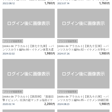
部クールで幼げな顔に似合わず太い包茎チ
になった可愛い系男子学生！！ゴットハン
1,760
1,760
2022.08.12
円
2023.07.14
円
〇コ！！
ドで『あっ!!イクッ!!あぁぁ…』
ブラウザ視聴専用
ブラウザ視聴専用
[otoko de アラカルト]【第七十九弾】～パ
[otoko de アラカルト]【第九十五弾】～パ
ンツスカウト編No.66～イケメン体育大柔
ンツスカウト編No.82～イケメン大学生バ
道部員！男は嫌なのに寸止弄ばれチンポは
トミントン部員!エロい声がダダ漏れ！！
1,980
1,980
2024.02.02
円
2024.07.26
円
爆発寸前！！
ブラウザ視聴専用
ブラウザ視聴専用
[otoko de アラカルト]【第四弾】『面接目
[otoko de アラカルト]【第九十八弾】～パ
撃ドピュン!』出演の超マッチョ塩顔イケ
ンツスカウト編No.85～イケメン18歳巨根
メン、飲酒セックスで男鳴き!!全身ビショ
サッカー部員!カメラマンのチンポを強引
2,200
1,980
2020.02.14
円
2024.08.23
円
ビショ大量失禁!!
に舐めさせキスまでも!!