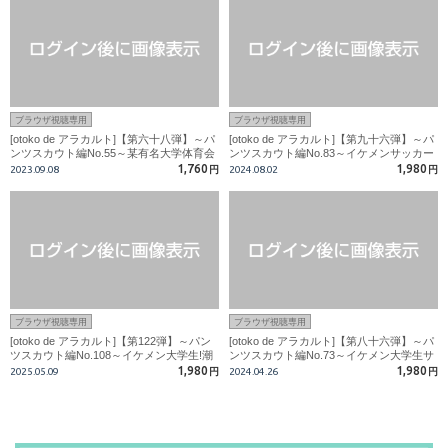
ブラウザ視聴専用
ブラウザ視聴専用
[otoko de アラカルト]【第六十八弾】～パ
[otoko de アラカルト]【第九十六弾】～パ
ンツスカウト編No.55～某有名大学体育会
ンツスカウト編No.83～イケメンサッカー
部員!!少年美BODY!!頭越えの大噴射!!
部員!男前なのに乳首で勃起!
1,760
1,980
2023.09.08
円
2024.08.02
円
ブラウザ視聴専用
ブラウザ視聴専用
[otoko de アラカルト]【第122弾】～パン
[otoko de アラカルト]【第八十六弾】～パ
ツスカウト編No.108～イケメン大学生!潮
ンツスカウト編No.73～イケメン大学生サ
吹きサッカー部員!!
ッカー部員！下着モデルのはずが…カメラ
1,980
1,980
2025.05.09
円
2024.04.26
円
マンにイカされる！！