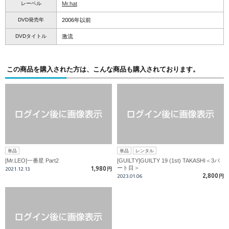
レーベル
Mr.hat
DVD発売年
2006年以前
DVDタイトル
激流
この商品を購入された方は、こんな商品も購入されております。
単品
単品
レンタル
[Mr.LEO]一番星 Part2
[GUILTY]GUILTY 19 (1st) TAKASHI＜3パ
ート目＞
1,980
2021.12.13
円
2,800
2023.01.06
円