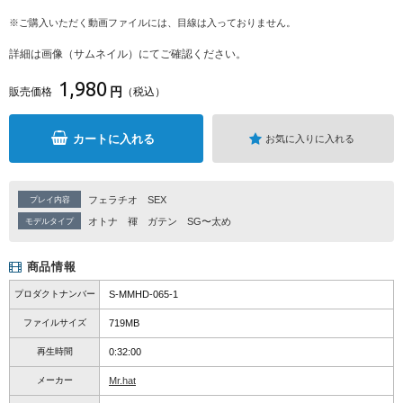
※ご購入いただく動画ファイルには、目線は入っておりません。
詳細は画像（サムネイル）にてご確認ください。
1,980
円
販売価格
（税込）
カートに入れる
お気に入りに入れる
フェラチオ
SEX
プレイ内容
オトナ
褌
ガテン
SG〜太め
モデルタイプ
商品情報
プロダクトナンバー
S-MMHD-065-1
ファイルサイズ
719MB
再生時間
0:32:00
メーカー
Mr.hat