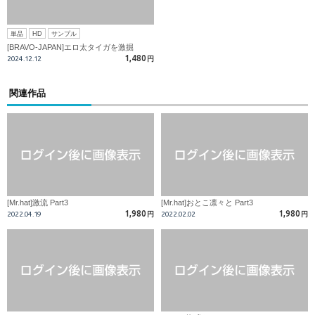
単品
HD
サンプル
[BRAVO-JAPAN]エロ太タイガを激掘
1,480
2024.12.12
円
関連作品
[Mr.hat]激流 Part3
[Mr.hat]おとこ凛々と Part3
1,980
1,980
2022.04.19
円
2022.02.02
円