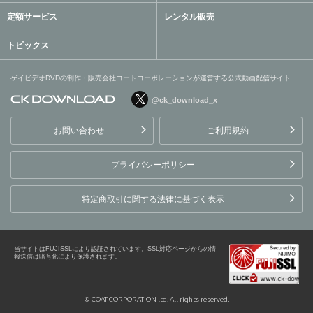
定額サービス
レンタル販売
トピックス
ゲイビデオDVDの制作・販売会社コートコーポレーションが運営する公式動画配信サイト
@ck_download_x
ゲイビデオDVDの制作・販
売会社コートコーポレーシ
お問い合わせ
ご利用規約
ョンが運営する公式動画配
信サイト
プライバシーポリシー
特定商取引に関する法律に基づく表示
当サイトはFUJISSLにより認証されています。SSL対応ページからの情
報送信は暗号化により保護されます。
© COAT CORPORATION ltd. All rights reserved.