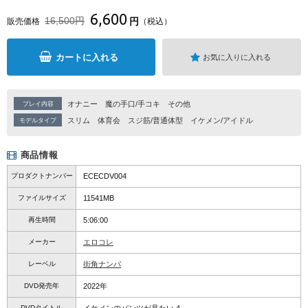
6,600
16,500円
円
販売価格
（税込）
カートに入れる
お気に入りに入れる
オナニー
魔の手口/手コキ
その他
プレイ内容
スリム
体育会
スジ筋/普通体型
イケメン/アイドル
モデルタイプ
商品情報
プロダクトナンバー
ECECDV004
ファイルサイズ
11541MB
再生時間
5:06:00
メーカー
エロコレ
レーベル
街角ナンパ
DVD発売年
2022年
DVDタイトル
イケメンのパンツが見たい 4