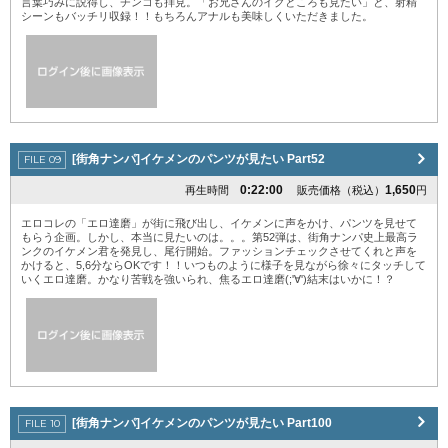
言葉巧みに説得し、チンコも拝見。「お兄さんのイクところも見たい」と、射精
シーンもバッチリ収録！！もちろんアナルも美味しくいただきました。
[街角ナンパ]イケメンのパンツが見たい Part52
0:22:00
1,650
再生時間
販売価格（税込）
円
エロコレの「エロ達磨」が街に飛び出し、イケメンに声をかけ、パンツを見せて
もらう企画。しかし、本当に見たいのは。。。第52弾は、街角ナンパ史上最高ラ
ンクのイケメン君を発見し、尾行開始。ファッションチェックさせてくれと声を
かけると、5,6分ならOKです！！いつものように様子を見ながら徐々にタッチして
いくエロ達磨。かなり苦戦を強いられ、焦るエロ達磨(;'∀')結末はいかに！？
[街角ナンパ]イケメンのパンツが見たい Part100