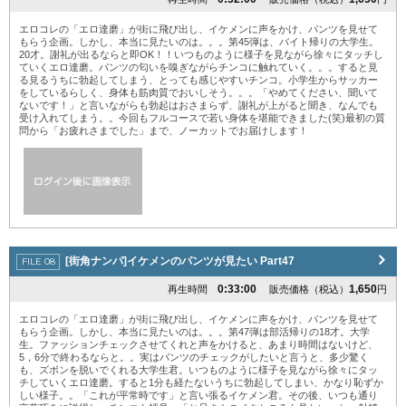
エロコレの「エロ達磨」が街に飛び出し、イケメンに声をかけ、パンツを見せて
もらう企画。しかし、本当に見たいのは。。。第45弾は、バイト帰りの大学生。
20才。謝礼が出るならと即OK！！いつものように様子を見ながら徐々にタッチし
ていくエロ達磨。パンツの匂いを嗅ぎながらチンコに触れていく。。。すると見
る見るうちに勃起してしまう、とっても感じやすいチンコ。小学生からサッカー
をしているらしく、身体も筋肉質でおいしそう。。。「やめてください、聞いて
ないです！」と言いながらも勃起はおさまらず、謝礼が上がると聞き、なんでも
受け入れてしまう。。今回もフルコースで若い身体を堪能できました(笑)最初の質
問から「お疲れさまでした」まで、ノーカットでお届けします！
[街角ナンパ]イケメンのパンツが見たい Part47
0:33:00
1,650
再生時間
販売価格（税込）
円
エロコレの「エロ達磨」が街に飛び出し、イケメンに声をかけ、パンツを見せて
もらう企画。しかし、本当に見たいのは。。。第47弾は部活帰りの18才。大学
生。ファッションチェックさせてくれと声をかけると、あまり時間はないけど、
5，6分で終わるならと。。実はパンツのチェックがしたいと言うと、多少驚く
も、ズボンを脱いでくれる大学生君。いつものように様子を見ながら徐々にタッ
チしていくエロ達磨。すると1分も経たないうちに勃起してしまい、かなり恥ずか
しい様子。。「これが平常時です」と言い張るイケメン君。その後、いつも通り