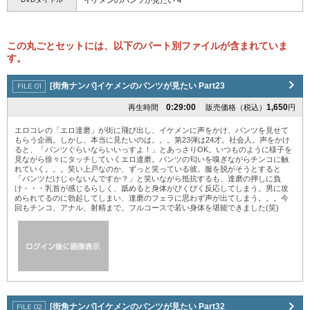
この丸ごとセットには、以下のパート別ファイルが含まれていま
す。
[街角ナンパ]イケメンのパンツが見たい Part23
0:29:00
1,650
再生時間
販売価格（税込）
円
エロコレの「エロ達磨」が街に飛び出し、イケメンに声をかけ、パンツを見せて
もらう企画。しかし、本当に見たいのは。。。第23弾は24才。社会人。声をかけ
ると、「パンツぐらいならいいっすよ！」とあっさりOK。いつものように様子を
見ながら徐々にタッチしていくエロ達磨。パンツの匂いを嗅ぎながらチンコに触
れていく。。。笑い上戸なのか、ずっと笑っている彼。服を脱がそうとすると
「パンツだけじゃないんですか？」と笑いながら抵抗するも、達磨の押しに負
け・・・乳首が感じるらしく、舐めると身体がぴくぴく反応してしまう。男に攻
められてるのに勃起してしまい、達磨のフェラに思わず声が出てしまう。。。今
回もチンコ、アナル、射精まで。フルコースで若い身体を堪能できました(笑)
[街角ナンパ]イケメンのパンツが見たい Part32