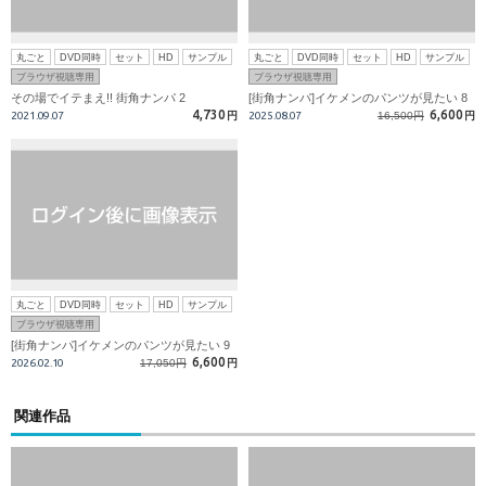
丸ごと
DVD同時
セット
HD
サンプル
丸ごと
DVD同時
セット
HD
サンプル
ブラウザ視聴専用
ブラウザ視聴専用
その場でイテまえ!! 街角ナンパ 2
[街角ナンパ]イケメンのパンツが見たい 8
4,730
6,600
2021.09.07
円
2025.08.07
16,500円
円
丸ごと
DVD同時
セット
HD
サンプル
ブラウザ視聴専用
[街角ナンパ]イケメンのパンツが見たい 9
6,600
2026.02.10
17,050円
円
関連作品