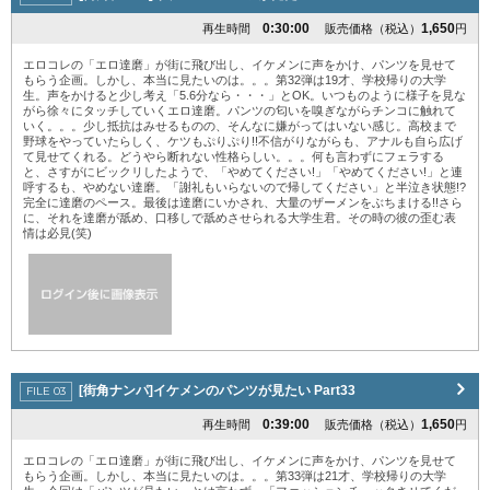
0:30:00
1,650
再生時間
販売価格（税込）
円
エロコレの「エロ達磨」が街に飛び出し、イケメンに声をかけ、パンツを見せて
もらう企画。しかし、本当に見たいのは。。。第32弾は19才、学校帰りの大学
生。声をかけると少し考え「5.6分なら・・・」とOK。いつものように様子を見な
がら徐々にタッチしていくエロ達磨。パンツの匂いを嗅ぎながらチンコに触れて
いく。。。少し抵抗はみせるものの、そんなに嫌がってはいない感じ。高校まで
野球をやっていたらしく、ケツもぷりぷり!!不信がりながらも、アナルも自ら広げ
て見せてくれる。どうやら断れない性格らしい。。。何も言わずにフェラする
と、さすがにビックリしたようで、「やめてください!」「やめてください!」と連
呼するも、やめない達磨。「謝礼もいらないので帰してください」と半泣き状態!?
完全に達磨のペース。最後は達磨にいかされ、大量のザーメンをぶちまける!!さら
に、それを達磨が舐め、口移しで舐めさせられる大学生君。その時の彼の歪む表
情は必見(笑)
[街角ナンパ]イケメンのパンツが見たい Part33
0:39:00
1,650
再生時間
販売価格（税込）
円
エロコレの「エロ達磨」が街に飛び出し、イケメンに声をかけ、パンツを見せて
もらう企画。しかし、本当に見たいのは。。。第33弾は21才、学校帰りの大学