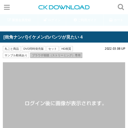
新規会員登録
ログイン
ご利用ガイド
カート
[街角ナンパ]イケメンのパンツが見たい 4
2022.03.08 UP
丸ごと商品
DVD同時発売版
セット
HD画質
サンプル動画あり
ブラウザ視聴（ストリーミング）専用