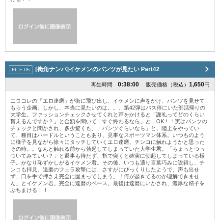
[街角ナンパ]イケメンのパンツが見たい Part42
0:38:00
1,650
再生時間
販売価格（税込）
円
エロコレの「エロ達磨」が街に飛び出し、イケメンに声をかけ、パンツを見せて
もらう企画。しかし、本当に見たいのは。。。第42弾はバス停にいた部活帰りの
大学生。ファッションチェックさせてくれと声をかけると「謝礼ってどのくらい
貰えるんですか？」と金額を聞いて「すぐ終わるなら」と、OK！！実はパンツの
チェックと聞かされ、多少驚くも、「パンツぐらいなら」と。陸上をやってい
て、種目はハードルということもあり、見事なスポーツマン体系。いつものよう
に様子を見ながら徐々にタッチしていくエロ達磨。チンコに触れようかと思った
その時。。なんと触れる前から勃起してしまっていた大学生君。「ちょっとつっ
ついてみていい？」と返事も待たず、指で突くと確実に勃起してしまっている様
子。かなり恥ずかしがるイケメン君。その後、いつも通り言葉巧みに説得し、チ
ンコも拝見。達磨のフェラ攻撃には、さすがにびっくりしたようで、声も出せ
ず、口を手で押さえ完全に固まってしまう。「何が起きてるのか理解できませ
ん」とイケメン君。完全に達磨のペース。最後は達磨にいかされ、濃厚な精子を
ぶちまける！！