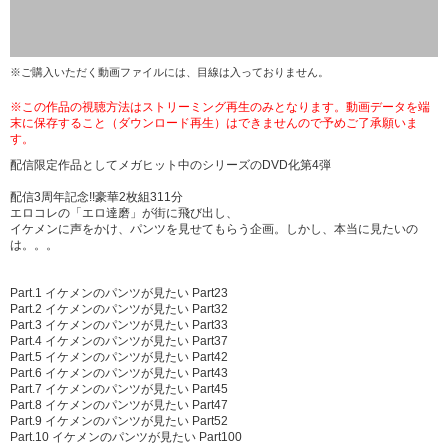
※ご購入いただく動画ファイルには、目線は入っておりません。
※この作品の視聴方法はストリーミング再生のみとなります。動画データを端
末に保存すること（ダウンロード再生）はできませんので予めご了承願いま
す。
配信限定作品としてメガヒット中のシリーズのDVD化第4弾
配信3周年記念!!豪華2枚組311分
エロコレの「エロ達磨」が街に飛び出し、
イケメンに声をかけ、パンツを見せてもらう企画。しかし、本当に見たいの
は。。。
Part.1 イケメンのパンツが見たい Part23
Part.2 イケメンのパンツが見たい Part32
Part.3 イケメンのパンツが見たい Part33
Part.4 イケメンのパンツが見たい Part37
Part.5 イケメンのパンツが見たい Part42
Part.6 イケメンのパンツが見たい Part43
Part.7 イケメンのパンツが見たい Part45
Part.8 イケメンのパンツが見たい Part47
Part.9 イケメンのパンツが見たい Part52
Part.10 イケメンのパンツが見たい Part100