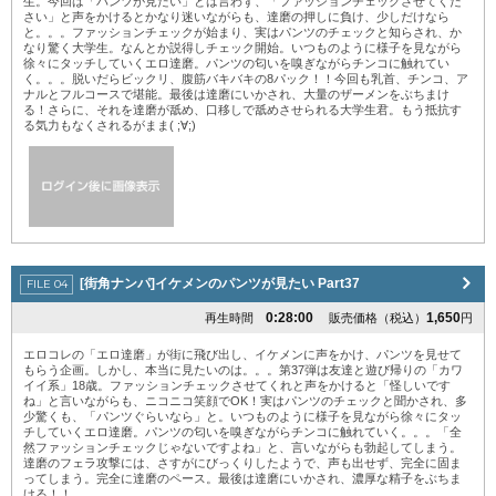
生。今回は「パンツが見たい」とは言わず、「ファッションチェックさせてくだ
さい」と声をかけるとかなり迷いながらも、達磨の押しに負け、少しだけなら
と。。。ファッションチェックが始まり、実はパンツのチェックと知らされ、か
なり驚く大学生。なんとか説得しチェック開始。いつものように様子を見ながら
徐々にタッチしていくエロ達磨。パンツの匂いを嗅ぎながらチンコに触れてい
く。。。脱いだらビックリ、腹筋バキバキの8パック！！今回も乳首、チンコ、ア
ナルとフルコースで堪能。最後は達磨にいかされ、大量のザーメンをぶちまけ
る！さらに、それを達磨が舐め、口移しで舐めさせられる大学生君。もう抵抗す
る気力もなくされるがまま( ;∀;)
[街角ナンパ]イケメンのパンツが見たい Part37
0:28:00
1,650
再生時間
販売価格（税込）
円
エロコレの「エロ達磨」が街に飛び出し、イケメンに声をかけ、パンツを見せて
もらう企画。しかし、本当に見たいのは。。。第37弾は友達と遊び帰りの「カワ
イイ系」18歳。ファッションチェックさせてくれと声をかけると「怪しいです
ね」と言いながらも、ニコニコ笑顔でOK！実はパンツのチェックと聞かされ、多
少驚くも、「パンツぐらいなら」と。いつものように様子を見ながら徐々にタッ
チしていくエロ達磨。パンツの匂いを嗅ぎながらチンコに触れていく。。。「全
然ファッションチェックじゃないですよね」と、言いながらも勃起してしまう。
達磨のフェラ攻撃には、さすがにびっくりしたようで、声も出せず、完全に固ま
ってしまう。完全に達磨のペース。最後は達磨にいかされ、濃厚な精子をぶちま
ける！！