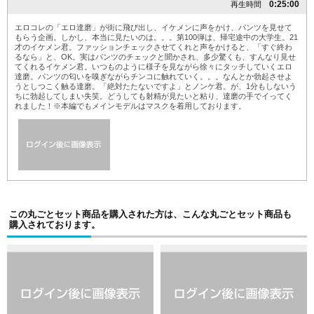
0:25:00
再生時間
エロコレの「エロ達磨」が街に飛び出し、イケメンに声をかけ、パンツを見せて
もらう企画。しかし、本当に見たいのは。。。第100弾は、帰宅途中の大学生。21
才のイケメン君。ファッションチェックさせてくれと声をかけると、「すぐ終わ
るなら」と、OK。実はパンツのチェックと聞かされ、多少驚くも、すんなり見せ
てくれるイケメン君。いつものように様子を見ながら徐々にタッチしていくエロ
達磨。パンツの匂いを嗅ぎながらチンコに触れていく。。。なんとか勃起させよ
うとしつこく触る達磨。「絶対たたないですよ」とノンケ君。が、1分もしないう
ちに勃起してしまい失笑。どうしても射精が見たいと粘り、達磨の手でイってく
れました！※本編でもメインモデルはマスクを着用しております。
この丸ごとセット商品を購入された方は、こんな丸ごとセット商品も
購入されております。