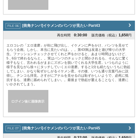
[街角ナンパ]イケメンのパンツが見たい Part43
0:30:00
1,650
再生時間
販売価格（税込）
円
エロコレの「エロ達磨」が街に飛び出し、イケメンに声をかけ、パンツを見せて
もらう企画。しかし、本当に見たいのは。。。第43弾は友達と遊び帰りの大学
生。ファッションチェックさせてくれと声をかけると、あまり時間はないけど、
5，6分で終わるならと。。実はパンツのチェックと聞かされるも、そんなに驚く
様子もなく、言われるがままにズボンを脱いでくれる大学生君。いつものように
様子を見ながら徐々にタッチしていくエロ達磨。すると1分も経たないうちに勃起
してしまい、かなり恥ずかしがるイケメン君。その後、いつも通り言葉巧みに説
得し、チンコも拝見。さすがにアナルを見せるのは恥ずかしいようで、必死に抵
抗するも、達磨に舐められてしまい。。最後まで勃起が萎えることなく、達磨に
いかされてしまう。
[街角ナンパ]イケメンのパンツが見たい Part45
0:32:00
1,650
再生時間
販売価格（税込）
円