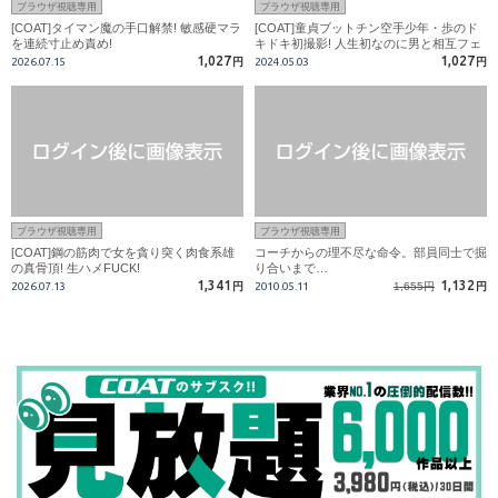
ブラウザ視聴専用
ブラウザ視聴専用
[COAT]タイマン魔の手口解禁! 敏感硬マラ
[COAT]童貞ブットチン空手少年・歩のド
を連続寸止め責め!
キドキ初撮影! 人生初なのに男と相互フェ
ラ! 玩具挿入も!
1,027
1,027
2026.07.15
円
2024.05.03
円
ブラウザ視聴専用
ブラウザ視聴専用
[COAT]鋼の筋肉で女を貪り突く肉食系雄
コーチからの理不尽な命令。部員同士で掘
の真骨頂! 生ハメFUCK!
り合いまで…
1,341
1,132
2026.07.13
円
2010.05.11
1,655円
円