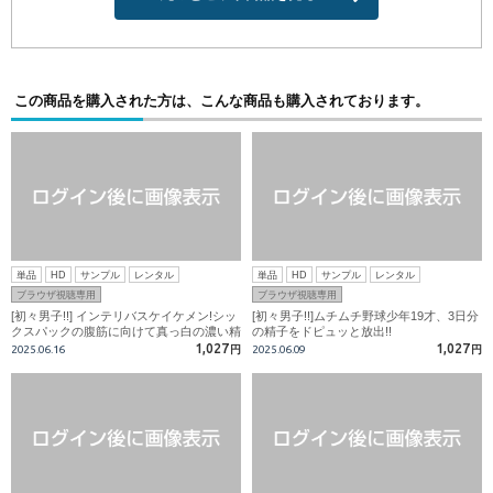
この商品を購入された方は、こんな商品も購入されております。
単品
HD
サンプル
レンタル
単品
HD
サンプル
レンタル
ブラウザ視聴専用
ブラウザ視聴専用
[初々男子!!] インテリバスケイケメン!シッ
[初々男子!!]ムチムチ野球少年19才、3日分
クスパックの腹筋に向けて真っ白の濃い精
の精子をドピュッと放出!!
子を放出!!
1,027
1,027
2025.06.16
円
2025.06.09
円