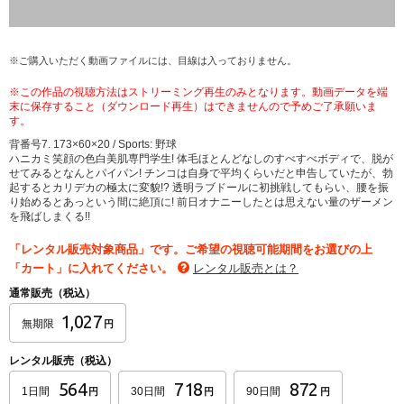
※ご購入いただく動画ファイルには、目線は入っておりません。
※この作品の視聴方法はストリーミング再生のみとなります。動画データを端
末に保存すること（ダウンロード再生）はできませんので予めご了承願いま
す。
背番号7. 173×60×20 / Sports: 野球
ハニカミ笑顔の色白美肌専門学生! 体毛ほとんどなしのすべすべボディで、脱が
せてみるとなんとパイパン! チンコは自身で平均くらいだと申告していたが、勃
起するとカリデカの極太に変貌!? 透明ラブドールに初挑戦してもらい、腰を振
り始めるとあっという間に絶頂に! 前日オナニーしたとは思えない量のザーメン
を飛ばしまくる!!
「レンタル販売対象商品」です。ご希望の視聴可能期間をお選びの上
「カート」に入れてください。
レンタル販売とは？
通常販売（税込）
1,027
無期限
円
レンタル販売（税込）
564
718
872
1日間
30日間
90日間
円
円
円