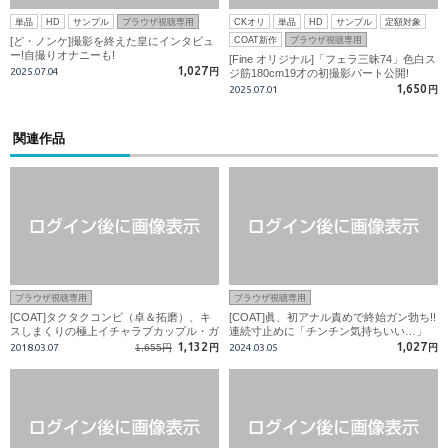
単品
HD
サンプル
ブラウザ視聴専用
CKオリ
単品
HD
サンプル
定額対象
[ど・ノンケ]撮影を終えた皇にインタビュ
COAT新作
ブラウザ視聴専用
ー!自撮りオナニーも!
[Fine オリジナル]「フェラ三昧74」色白ス
1,027
2025.07.04
円
ジ筋180cm19才の初撮影パート公開!
1,650
2025.07.01
円
関連作品
ブラウザ視聴専用
ブラウザ視聴専用
[COAT]タクタクコンビ（卓＆拓磨）、キ
[COAT]眞、初アナル責めで終始ガン勃ち!!
スしまくりの極上イチャラブカップル・ガ
連続寸止めに「チンチン気持ちいい…」
ン掘り合いSEX!!
1,132
1,027
2018.03.07
1,655円
円
2024.03.05
円