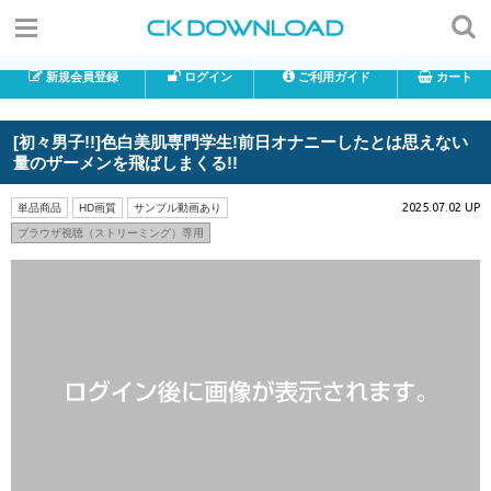
新規会員登録
ログイン
ご利用ガイド
カート
[初々男子!!]色白美肌専門学生!前日オナニーしたとは思えない
量のザーメンを飛ばしまくる!!
2025.07.02 UP
単品商品
HD画質
サンプル動画あり
ブラウザ視聴（ストリーミング）専用