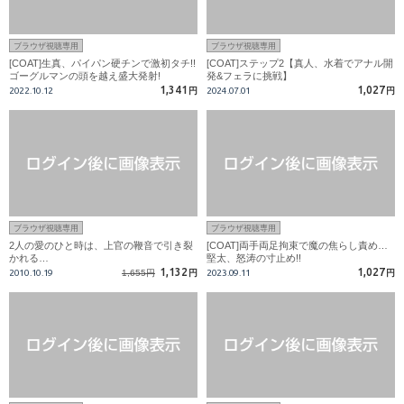
ブラウザ視聴専用
ブラウザ視聴専用
[COAT]生真、パイパン硬チンで激初タチ!!
[COAT]ステップ2【真人、水着でアナル開
ゴーグルマンの頭を越え盛大発射!
発&フェラに挑戦】
1,341
1,027
2022.10.12
円
2024.07.01
円
ブラウザ視聴専用
ブラウザ視聴専用
2人の愛のひと時は、上官の鞭音で引き裂
[COAT]両手両足拘束で魔の焦らし責め…
かれる…
堅太、怒涛の寸止め!!
1,132
1,027
2010.10.19
1,655円
円
2023.09.11
円