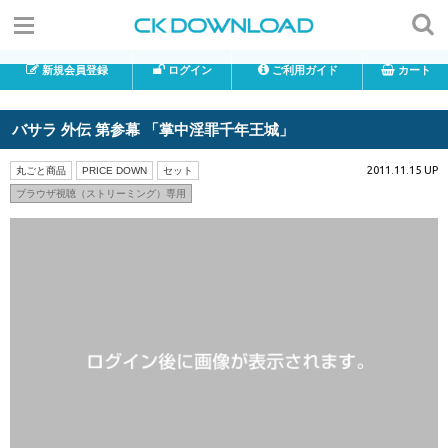
新規会員登録
ログイン
ご利用ガイド
カート
バサラ 外伝 第参幕 「掌中淫罪千年王城」
2011.11.15 UP
丸ごと商品
PRICE DOWN
セット
ブラウザ視聴（ストリーミング）専用