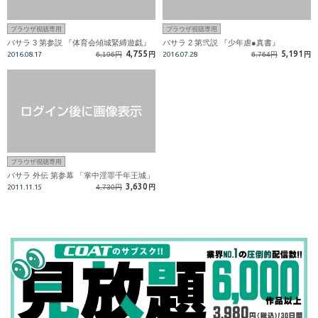
ブラウザ視聴専用
ブラウザ視聴専用
バサラ 3 第参説 『体育会傾城緊縛遊戯』
バサラ 2 第弐説 『少年虐●真書』
4,755
5,191
2016.08.17
6,196円
円
2016.07.28
6,764円
円
ブラウザ視聴専用
バサラ 外伝 第参幕 「掌中淫罪千年王城」
3,630
2011.11.15
4,730円
円