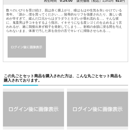
0:24:00
923
再生時間
販売価格（税込）
1,341円
円
数々のいびりを受け続け、肌は赤く腫上がり、瞳はもはや生気を失いかけている
青年。「誰か…僕を買ってください…」陵辱的セリフを強要されたり、激しい責
めが辛すぎて、緩んだ口元からはダラダラとヨダレが垂れ流れる…。そんな彼
に、鬼畜男は手コキをするよう指示。イキそうになる度シゴくのを止めるよう言
われるが、遂に我慢出来ず精子を発射してしまう…。射精の余韻に浸る間を与え
られないまま、体液で汚した床を自分の舌でキレイに掃除させられる…。
この丸ごとセット商品を購入された方は、こんな丸ごとセット商品も
購入されております。