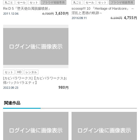
丸ごと
セール
セット
ブラウザ視聴専用
丸ごと
セール
セット
ブラウザ視聴専用
Re:D 5『堕天使白濁脱腸噴射』
scooop!!! 10 『Heritage of Hardcore』 ～
淫乱と悪徳の軌跡～
3,630
2011.12.06
4,730円
円
4,755
2016.08.11
6,196円
円
セット
HD
レンタル
[カピバラワークス]【カピバラワークスお
得パック/バラエティ】
980
2022.09.23
円
関連作品