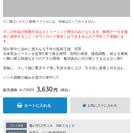
※ご購入いただく動画ファイルには、目線は入っておりません。
※この作品の視聴方法はストリーミング再生のみとなります。動画データを端
末に保存すること（ダウンロード再生）はできませんので予めご了承願いま
す。
我が掌中に治めし悠久なる千年の監獄王城、淫罪…
元体育会リーマンを監禁!! 果て無き拷問、苦悶の表情、徹底調教… 絶える事無
い鞭に耐え執拗なまでのアナル開発、亀頭責めに叫び喘ぐさまはまさに獣!!
首輪に、そして枷に繋ぎタマ潰し乳首を捻り上げ、引き回し家畜と叩き込む…
ノンケ調教の極みを貴方の掌中に!!
3,630
4,730円
円
販売価格
（税込）
カートに入れる
お気に入りに入れる
魔の手口/手コキ
SM/スカトロ
プレイ内容
体育会
スジ筋/普通体型
モデルタイプ