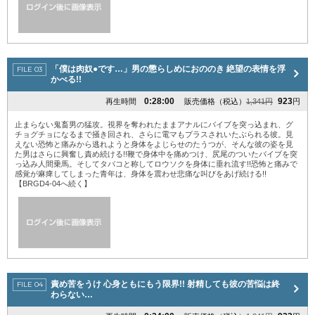
「僕は肉奴●です…」男の懲らしめにおののき 絶望の表情を浮
かべる!!
0:28:00
923
再生時間
販売価格（税込）
1,341円
円
止まらない鬼畜男の猛攻。視界を奪われたままアナルにバイブを突っ込まれ、グ
チョグチョになるまで掻き回され、さらに電マもプラスされいたぶられる彼。見
えない恐怖と痛みから逃れようと身体をよじらせのたうつが、そんな彼の姿を見
た男はさらに興奮し責め続ける!!鞭で身体中を痛めつけ、尻尾のついたバイブを突
っ込み人間乗馬。そしてタバコと称してロウソクを身体に垂れ流す!!恐怖と痛みで
感覚が麻痺してしまった青年は、身体を震わせ悲痛な叫びをあげ続ける!!
【BRGD4-04へ続く】
責め苦をうけ 心身ともにもう限界!! 射精しても彼の苦悩は終
わらない…