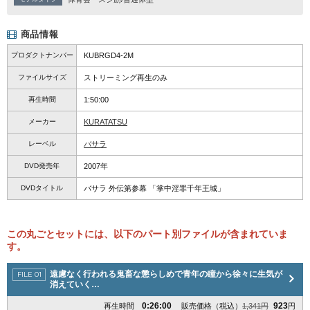
商品情報
プロダクトナンバー
KUBRGD4-2M
ファイルサイズ
ストリーミング再生のみ
再生時間
1:50:00
メーカー
KURATATSU
レーベル
バサラ
DVD発売年
2007年
DVDタイトル
バサラ 外伝第参幕 「掌中淫罪千年王城」
この丸ごとセットには、以下のパート別ファイルが含まれていま
す。
遠慮なく行われる鬼畜な懲らしめで青年の瞳から徐々に生気が
消えていく…
0:26:00
923
再生時間
販売価格（税込）
1,341円
円