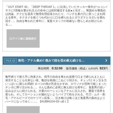
「OUT STAFF 40」「DEEP THROAT 1」に出演していたサッカー青年がついにバ
サラに!!首輪を繋がれ主人の命令には絶対服従する奴●と化す…。靴舐め＆鞭責め
は勿論、チクビを器具で無理矢理拡張されたり、ペンチを鼻の穴に突っこまれ悶
える青年。ネクタイを猿ぐつわ代わりに口を縛られるとダラダラとヨダレを垂れ
流す…。自由を奪われた青年に、鬼畜スタッフの容赦ない懲らしめが続けられ
る…。
剃毛・アナル責め!! 痛みで顔を歪め耐え続ける…
0:32:00
923
再生時間
販売価格（税込）
1,341円
円
亀甲縛りで後ろ手に拘束され、両手の自由を奪われ状態で口まで縛られまともに
発言することも出来ない彼。亀頭を執拗にこねくり回され、ギュッ!!とキン玉を力
いっぱいに握られ悶絶! タバコの熱が乳首をかすめ、ロウソクが恐怖で縮こまった
チンポに降り注がれる…。そんな責めに必死に耐え続ける青年に、鬼畜男の追い
込みはさらに続けられる。大量のローションをアナルに注入され、覆面で視界を
遮られ、そしてローションが漏れないようバイブで栓をされる。竹刀・ムチ・剃
毛・アナルビーズでのケツマン拡張…、泣き喚けば喚くほど鬼畜男の責めはより
ハードになってゆく……。【KUBRGD4-03へ続く】