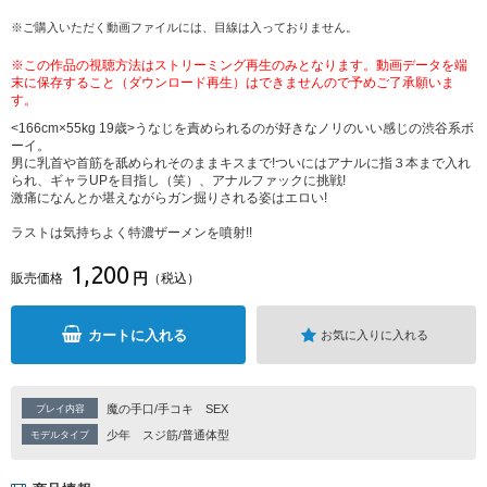
※ご購入いただく動画ファイルには、目線は入っておりません。
※この作品の視聴方法はストリーミング再生のみとなります。動画データを端
末に保存すること（ダウンロード再生）はできませんので予めご了承願いま
す。
<166cm×55kg 19歳>うなじを責められるのが好きなノリのいい感じの渋谷系ボ
ーイ。
男に乳首や首筋を舐められそのままキスまで!ついにはアナルに指３本まで入れ
られ、ギャラUPを目指し（笑）、アナルファックに挑戦!
激痛になんとか堪えながらガン掘りされる姿はエロい!
ラストは気持ちよく特濃ザーメンを噴射!!
1,200
円
販売価格
（税込）
カートに入れる
お気に入りに入れる
魔の手口/手コキ
SEX
プレイ内容
少年
スジ筋/普通体型
モデルタイプ