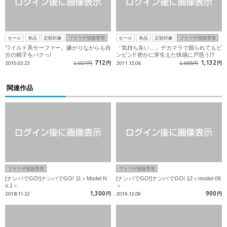
セール
単品
定額対象
ブラウザ視聴専用
セール
単品
定額対象
ブラウザ視聴専用
ワイルド系サーファー。嫌がりながらも自
「気持ち良い…」デカマラで掘られてもビ
分の精子をパクっ!
ンビン!! 密かに芽生えた快感に戸惑う!?
712
1,132
2010.03.23
1,027円
円
2011.12.06
1,655円
円
関連作品
ブラウザ視聴専用
ブラウザ視聴専用
[ナンパでGO!]ナンパでGO! 11＜Model N
[ナンパでGO!]ナンパでGO! 12＜model-08
o.1＞
＞
1,300
900
2018.11.22
円
2019.12.09
円