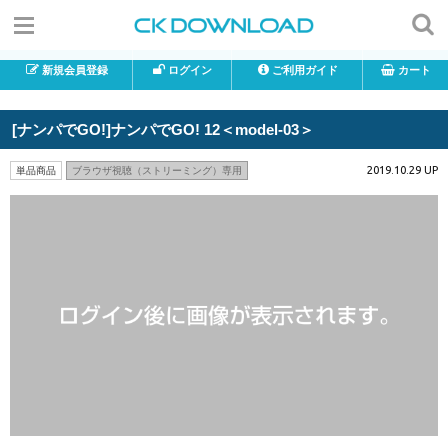
新規会員登録
ログイン
ご利用ガイド
カート
[ナンパでGO!]ナンパでGO! 12＜model-03＞
2019.10.29 UP
単品商品
ブラウザ視聴（ストリーミング）専用