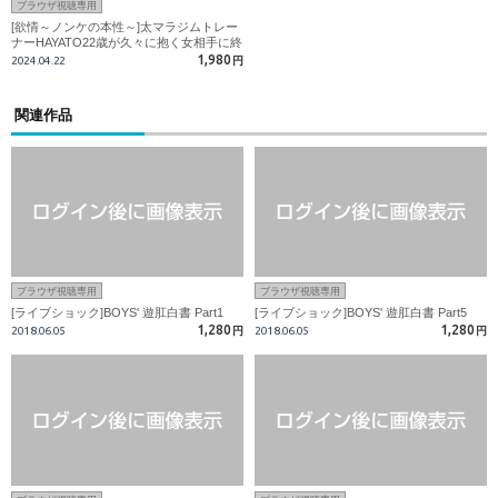
ブラウザ視聴専用
[欲情～ノンケの本性～]太マラジムトレー
ナーHAYATO22歳が久々に抱く女相手に終
始ギン勃ち!!生ハメでイク!!
1,980
2024.04.22
円
関連作品
ブラウザ視聴専用
ブラウザ視聴専用
[ライブショック]BOYS' 遊肛白書 Part1
[ライブショック]BOYS' 遊肛白書 Part5
1,280
1,280
2018.06.05
円
2018.06.05
円