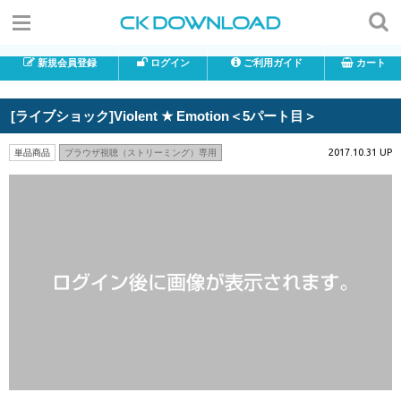
新規会員登録
ログイン
ご利用ガイド
カート
[ライブショック]Violent ★ Emotion＜5パート目＞
2017.10.31 UP
単品商品
ブラウザ視聴（ストリーミング）専用