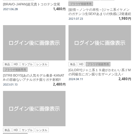
[BRAVO-JAPAN]超兄貴トコロテン交尾
ブラウザ視聴専用
1,480
2021.06.28
円
[欲情～ノンケの本性～]ジャニ系イケメン
のガチンコ生SEX!!あまりの快感に2発連続
射精!!
1,980
2021.07.23
円
単品
HD
サンプル
レンタル
単品
HD
ブラウザ視聴専用
ブラウザ視聴専用
[GLORY]ジャニ系１９歳がかわいい系ドM
の同級生にガン掘り生ザーメン注入♂
[STR8 BOYS]あの人気モデル奏多-KANAT
2,480
2024.04.11
円
A-の容赦ないアナルガチ掘りガチ射精!!
2,480
2023.01.13
円
単品
HD
サンプル
レンタル