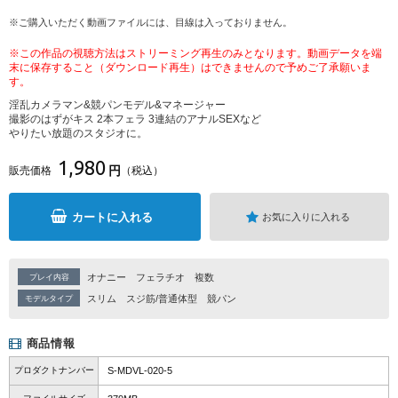
※ご購入いただく動画ファイルには、目線は入っておりません。
※この作品の視聴方法はストリーミング再生のみとなります。動画データを端
末に保存すること（ダウンロード再生）はできませんので予めご了承願いま
す。
淫乱カメラマン&競パンモデル&マネージャー
撮影のはずがキス 2本フェラ 3連結のアナルSEXなど
やりたい放題のスタジオに。
1,980
円
販売価格
（税込）
カートに入れる
お気に入りに入れる
オナニー
フェラチオ
複数
プレイ内容
スリム
スジ筋/普通体型
競パン
モデルタイプ
商品情報
プロダクトナンバー
S-MDVL-020-5