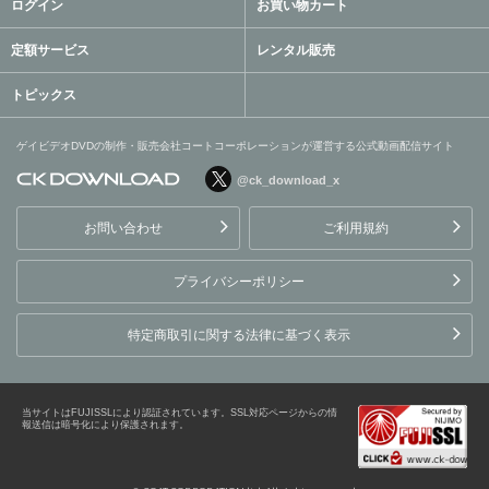
ログイン
お買い物カート
定額サービス
レンタル販売
トピックス
ゲイビデオDVDの制作・販売会社コートコーポレーションが運営する公式動画配信サイト
@ck_download_x
ゲイビデオDVDの制作・販
売会社コートコーポレーシ
お問い合わせ
ご利用規約
ョンが運営する公式動画配
信サイト
プライバシーポリシー
特定商取引に関する法律に基づく表示
当サイトはFUJISSLにより認証されています。SSL対応ページからの情
報送信は暗号化により保護されます。