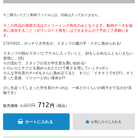
※ご購入いただく動画ファイルには、目線は入っておりません。
※この作品の視聴方法はストリーミング再生のみとなります。動画データを端
末に保存すること（ダウンロード再生）はできませんので予めご了承願いま
す。
172/74/22。ガッチリ大学生が、スタッフの魔の手・クチに責められる!
スタッフの指がズボッ!とアナルに入っていくと、顔をしかめなんともいえない
表情に…(笑)
その流れで、スタッフの舌が学生君を襲い始める!
レロレロとチクビを舐められただけで硬さを増していくチ○ポ☆
そんな学生君のチ○ポをさらに責め立てると、すぐに「イキそうです(汗)」そう
言った直後、ツツゥーと白い液体が!?
少し先走ってしまった学生君のチ○ポは、一体どのくらいの精子がでるのか!見
物です♪
712
1,027円
円
販売価格
（税込）
カートに入れる
お気に入りに入れる