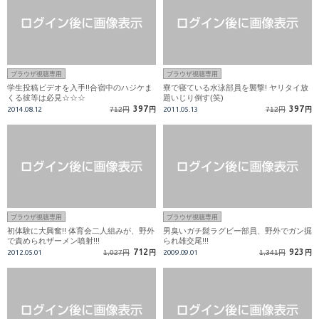
ブラウザ視聴専用
ブラウザ視聴専用
学生投稿ビデオを入手!!合宿中のハジケま
寮で寝ている水泳部員を襲撃! ヤリタイ放
くる彼等は必見☆☆☆
題いじり倒す(笑)
397
397
2014.08.12
712円
円
2011.05.13
712円
円
ブラウザ視聴専用
ブラウザ視聴専用
初体験に大興奮!! 体育会二人組みが、野外
男臭いガチ髭ラグビー部員、野外でガン掘
で責められザーメン噴射!!!
られ雄交尾!!!
712
923
2012.05.01
1,027円
円
2009.09.01
1,341円
円