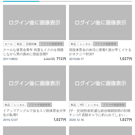
セール
単品
定額対象
ブラウザ視聴専用
単品
レンタル
ブラウザ視聴専用
クールな体育会青年 何度もイクのを我慢
現役体育会の休日に密着!! 誰が早くイケる
しながら男の責めに勃起全開!!
かオナニー対決!!
712
1,027
2011.08.02
1,027円
円
2016.06.17
円
単品
レンタル
ブラウザ視聴専用
単品
HD
レンタル
ブラウザ視聴専用
ドアップアングルで迫るスジ筋体育会大学
[ザ・交渉]性欲旺盛な総合格闘技部の巨根
生の恥辱!!
チンコ!! 高額ギャラに釣られてしまい…
1,027
1,027
2016.12.07
円
2020.12.16
円