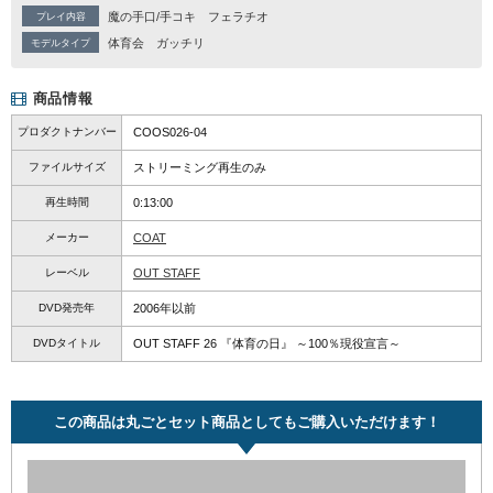
魔の手口/手コキ
フェラチオ
プレイ内容
体育会
ガッチリ
モデルタイプ
商品情報
プロダクトナンバー
COOS026-04
ファイルサイズ
ストリーミング再生のみ
再生時間
0:13:00
メーカー
COAT
レーベル
OUT STAFF
DVD発売年
2006年以前
DVDタイトル
OUT STAFF 26 『体育の日』 ～100％現役宣言～
この商品は丸ごとセット商品としてもご購入いただけます！