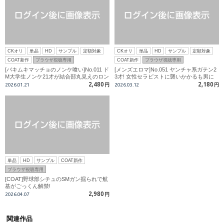
CKオリ
単品
HD
サンプル
定額対象
CKオリ
単品
HD
サンプル
定額対象
COAT新作
ブラウザ視聴専用
COAT新作
ブラウザ視聴専用
[バキムキマッチョのノンケ喰い]No.011 ド
[メンズエロマ]No.051 ヤンチャ系ガテン2
M大学生ノンケ21才が結合部丸見えのロン
3才! 女性セラピストに襲いかかるも男に
グストロークで突かれながらドすけべ掘ら
扱かれて屈辱2回発射!
2,480
2,180
2026.01.21
円
2026.03.12
円
れイキ!
単品
HD
サンプル
COAT新作
ブラウザ視聴専用
[COAT]野球部シチュのSMガン掘られで航
基がごっくん解禁!
2,980
2026.04.07
円
関連作品