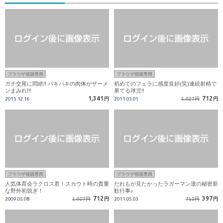
ブラウザ視聴専用
ブラウザ視聴専用
ガチ交尾に悶絶!! バキバキの肉体がザーメ
初めてのフェラに感度良好(笑)連続射精で
ンまみれ!!!
果てる球児!!
1,341
712
2015.12.16
円
2011.03.01
1,027円
円
ブラウザ視聴専用
ブラウザ視聴専用
人気体育会ラクロス君！スカウト時の貴重
だれもが見たかったラガーマン達の秘密新
な野外初脱ぎ！
歓行事♪
712
397
2009.05.08
1,027円
円
2011.05.03
712円
円