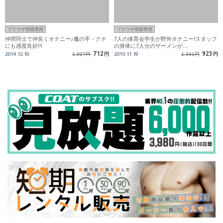
ブラウザ視聴専用
ブラウザ視聴専用
仲間同士で仲良くオナニー♪魔の手・クチ
7人の体育会学生が野外オナニー!スタッフ
にも感度良好!!!
の身体に7人分のザーメンが…
712
923
2014.12.10
1,027円
円
2010.11.19
1,341円
円