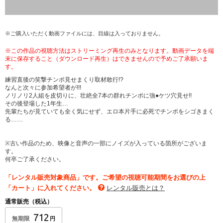
※ご購入いただく動画ファイルには、目線は入っておりません。
※この作品の視聴方法はストリーミング再生のみとなります。動画データを端
末に保存すること（ダウンロード再生）はできませんので予めご了承願いま
す。
練習直後の笑撃チンポ見せまくり取材敢行!?
なんと次々に参加希望者が!!!
ノリノリ2人組を皮切りに、壮絶全7本の群れチンポに強●ケツ穴見せ!!
その後登場した1年生…
先輩たちが見ていても全く気にせず、エロ本片手に必死でチンポをシゴきまく
る……
※古い作品のため、映像と音声の一部にノイズが入っている箇所がございま
す。
何卒ご了承ください。
「レンタル販売対象商品」です。ご希望の視聴可能期間をお選びの上
「カート」に入れてください。
レンタル販売とは？
通常販売（税込）
712
無期限
円