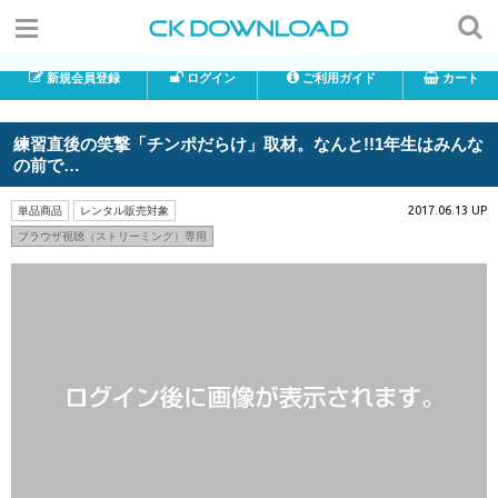
新規会員登録
ログイン
ご利用ガイド
カート
練習直後の笑撃「チンポだらけ」取材。なんと!!1年生はみんな
の前で…
2017.06.13 UP
単品商品
レンタル販売対象
ブラウザ視聴（ストリーミング）専用