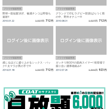
ブラウザ視聴専用
ブラウザ視聴専用
野球一筋短髪18才、敏感チンコは即勃ち
グランドで佇むラグビー部員!ぱらつく雨
速射!!
の中、野外オナニー!!!
712
712
2010.01.22
1,027円
円
2010.08.31
1,027円
円
ブラウザ視聴専用
ブラウザ視聴専用
感じるほどに盛り上がるシックス・パッ
ガッチリBODYの筋肉スイマー! 初登場で
ク!! 太マラが男の手で!!!
掘り合い濃厚雄絡み!!
712
923
2016.01.18
1,027円
円
2012.07.24
1,341円
円