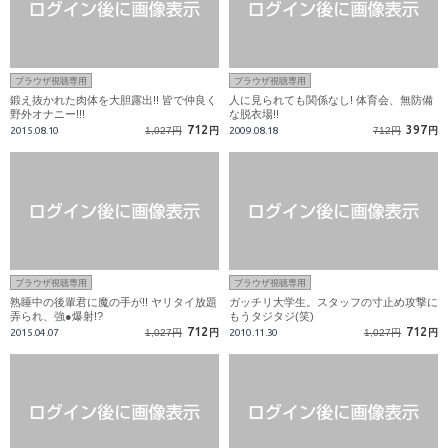
ブラウザ視聴専用
ブラウザ視聴専用
鍛え抜かれた肉体を大胆露出!! 皆で仲良く
人に見られても関係なし! 体育会、無防備
野外オナニー!!!
な脱衣場!!
712
397
2015.08.10
1,027円
円
2009.08.18
712円
円
ブラウザ視聴専用
ブラウザ視聴専用
熟睡中の後輩君に魔の手が!! ヤリタイ放題
ガッチリ大学生。スタッフの寸止め攻撃に
弄られ、強●爆射!?
もうタジタジ(笑)
712
712
2015.04.07
1,027円
円
2010.11.30
1,027円
円