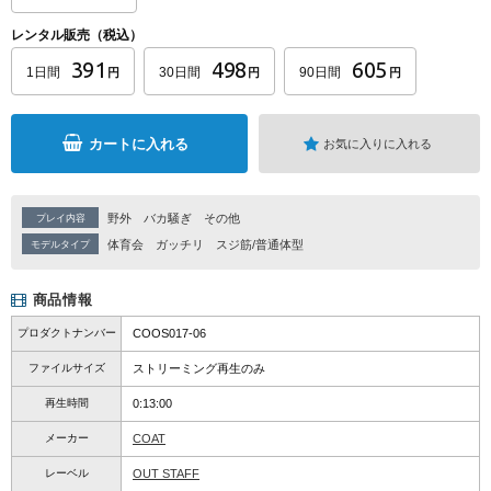
レンタル販売（税込）
391
498
605
1日間
30日間
90日間
円
円
円
カートに入れる
お気に入りに入れる
野外
バカ騒ぎ
その他
プレイ内容
体育会
ガッチリ
スジ筋/普通体型
モデルタイプ
商品情報
プロダクトナンバー
COOS017-06
ファイルサイズ
ストリーミング再生のみ
再生時間
0:13:00
メーカー
COAT
レーベル
OUT STAFF