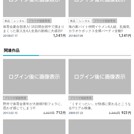
単品
レンタル
ブラウザ視聴専用
単品
レンタル
ブラウザ視聴専用
体育会夏合宿潜入! 15日間合宿中で溜まり
海の家バイト仲間イケメン6人組、乱痴気
まくった新入生4人全員の射精に大成功!!
カラオケボックス全裸パーティ全貌!!
1,341
1,341
2018.07.17
円
2018.07.04
円
関連作品
ブラウザ視聴専用
ブラウザ視聴専用
野外で体育会青年が大射精!!初フェラに、
「くすぐったい」が快感に変わるとこうな
思わず感じてしまう!!!
る!?リアル映像。
712
923
2013.02.15
1,027円
円
2009.07.23
1,341円
円