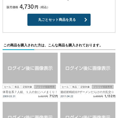
4,730
円
販売価格
（税込）
丸ごとセット商品を見る
この商品を購入された方は、こんな商品も購入されております。
セール
単品
定額対象
ブラウザ視聴専用
セール
単品
定額対象
ブラウザ視聴専用
体育会系７人組、１人の女にハメまくり！
連続射精続出!!ザーメンだらけの大乱交☆
712
1,132
2009.03.31
1,027円
円
2011.04.22
1,655円
円