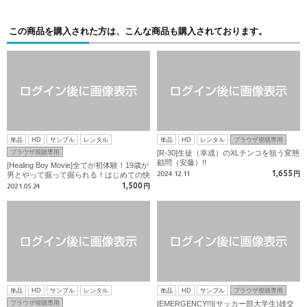
この商品を購入された方は、こんな商品も購入されております。
単品
HD
サンプル
レンタル
単品
HD
レンタル
ブラウザ視聴専用
ブラウザ視聴専用
[R-30]生徒（幸成）のXLチンコを狙う変態
顧問（安藤）!!
[Healing Boy Movie]全てが初体験！19歳が
1,655
2024.12.11
円
男とやって掘って掘られる！はじめての快
感に大量射精！
1,500
2021.05.24
円
単品
HD
サンプル
レンタル
単品
HD
サンプル
ブラウザ視聴専用
ブラウザ視聴専用
[EMERGENCY!!](サッカー部大学生)雄交