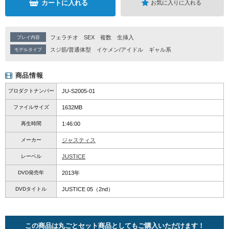
カートに入れる
お気に入りに入れる
フェラチオ
SEX
複数
生挿入
プレイ内容
スジ筋/普通体型
イケメン/アイドル
ギャル系
モデルタイプ
商品情報
プロダクトナンバー
JU-S2005-01
ファイルサイズ
1632MB
再生時間
1:46:00
メーカー
ジャスティス
レーベル
JUSTICE
DVD発売年
2013年
DVDタイトル
JUSTICE 05（2nd）
この商品は丸ごとセット商品としてもご購入いただけます！