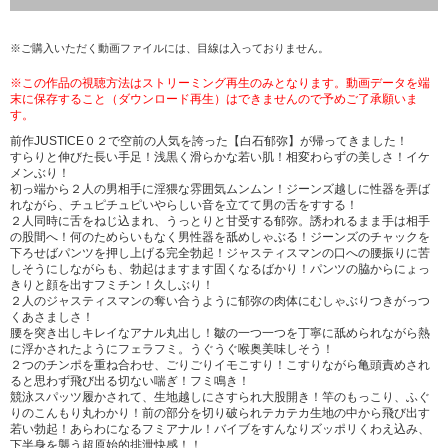
※ご購入いただく動画ファイルには、目線は入っておりません。
※この作品の視聴方法はストリーミング再生のみとなります。動画データを端
末に保存すること（ダウンロード再生）はできませんので予めご了承願いま
す。
前作JUSTICE０２で空前の人気を誇った【白石郁弥】が帰ってきました！
すらりと伸びた長い手足！浅黒く滑らかな若い肌！相変わらずの美しさ！イケ
メンぶり！
初っ端から２人の男相手に淫猥な雰囲気ムンムン！ジーンズ越しに性器を弄ば
れながら、チュピチュピいやらしい音を立てて男の舌をすする！
２人同時に舌をねじ込まれ、うっとりと甘受する郁弥。誘われるまま手は相手
の股間へ！何のためらいもなく男性器を舐めしゃぶる！ジーンズのチャックを
下ろせばパンツを押し上げる完全勃起！ジャスティスマンの口への腰振りに苦
しそうにしながらも、勃起はますます固くなるばかり！パンツの脇からにょっ
きりと顔を出すフミチン！久しぶり！
２人のジャスティスマンの奪い合うように郁弥の肉体にむしゃぶりつきがっつ
くあさましさ！
腰を突き出しキレイなアナル丸出し！皺の一つ一つを丁寧に舐められながら熱
に浮かされたようにフェラフミ。うぐうぐ喉奥美味しそう！
２つのチンポを重ね合わせ、ごりごりイモこすり！こすりながら亀頭責めされ
ると思わず飛び出る切ない喘ぎ！フミ鳴き！
競泳スパッツ履かされて、生地越しにさすられ大股開き！竿のもっこり、ふぐ
りのこんもり丸わかり！前の部分を切り破られテカテカ生地の中から飛び出す
若い勃起！あらわになるフミアナル！バイブをすんなりズッポリくわえ込み、
下半身を襲う超原始的排泄快感！！