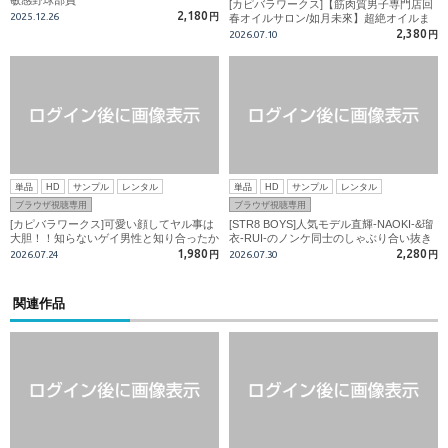
敏感野球部員
[カピバラワークス]【筋肉質男子専門店回
2,180
2025.12.26
円
春オイルサロン/如月未來】超絶オイルま
みれ＆血流巡り股間は最大膨張!雄交尾に
2,380
2026.07.10
円
無我夢中でドっピュンピュンッ!!
単品
HD
サンプル
レンタル
単品
HD
サンプル
レンタル
ブラウザ視聴専用
ブラウザ視聴専用
[カピバラワークス]可愛い顔してヤル事は
[STR8 BOYS]人気モデル直輝-NAOKI-&瑠
大胆！！知らないゲイ男性と知り合ったか
衣-RUI-のノンケ同士のしゃぶり合い抜き
らパンイチで玄関待機したら「正直…気持
合い！アナル攻めに顔射まで！
1,980
2,280
2026.07.24
円
2026.07.30
円
ちよすぎました、、、」
関連作品