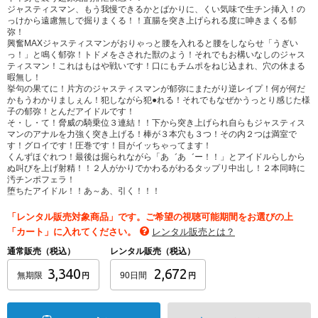
ジャスティスマン、もう我慢できるかとばかりに、くい気味で生チン挿入！の
っけから遠慮無しで掘りまくる！！直腸を突き上げられる度に呻きまくる郁
弥！
興奮MAXジャスティスマンがおりゃっと腰を入れると腰をしならせ「うぎい
っ！」と鳴く郁弥！トドメをさされた獣のよう！それでもお構いなしのジャス
ティスマン！これはもはや戦いです！口にもチムポをねじ込まれ、穴の休まる
暇無し！
挙句の果てに！片方のジャスティスマンが郁弥にまたがり逆レイプ！何が何だ
かもうわかりましぇん！犯しながら犯●れる！それでもなぜかうっとり感じた様
子の郁弥！とんだアイドルです！
そ・し・て！脅威の騎乗位３連結！！下から突き上げられ自らもジャスティス
マンのアナルを力強く突き上げる！棒が３本穴も３つ！その内２つは満室で
す！グロイです！圧巻です！目がイッちゃってます！
くんずほぐれつ！最後は掘られながら「あ゛あ゛ー！！」とアイドルらしから
ぬ叫びを上げ射精！！２人がかりでかわるがわるタップリ中出し！２本同時に
汚チンポフェラ！
堕ちたアイドル！！あ～あ、引く！！！
「レンタル販売対象商品」です。ご希望の視聴可能期間をお選びの上
「カート」に入れてください。
レンタル販売とは？
通常販売（税込）
レンタル販売（税込）
3,340
2,672
無期限
90日間
円
円