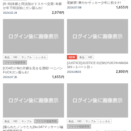
尾解禁! 爽やかサッカー少年に初タチ!
[R-30]本郷と阿須加がドスケベ交尾! 本郷
1,655
2026.07.08
円
が年下阿須加にガン掘られ!
2,074
2026.02.24
円
単品
HD
サンプル
レンタル
NEW
単品
HD
ブラウザ視聴専用
[JUSTICE]JUSTICE 01(5th)YUICHI×MASA
SHI＜1パート目＞
[COAT]ドMの片鱗を見せる湧梧! ペニバン
2,800
2026.08.03
円
FUCKガン掘られ!
1,655
2026.07.20
円
単品
HD
サンプル
ブラウザ視聴専用
単品
HD
サンプル
レンタル
[撮られたノンケたち]No.047マッサージ編
ブラウザ視聴専用